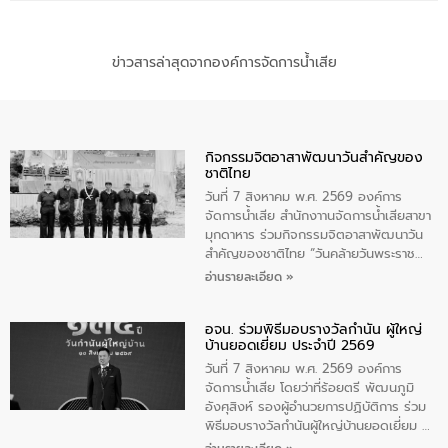
ข่าวสารล่าสุดจากองค์การจัดการน้ำเสีย
กิจกรรมจิตอาสาพัฒนาวันสําคัญของ
ชาติไทย
วันที่ 7 สิงหาคม พ.ศ. 2569 องค์การ
จัดการน้ำเสีย สำนักงาานจัดการน้ำเสียสาขา
มุกดาหาร ร่วมกิจกรรมจิตอาสาพัฒนาวัน
สําคัญของชาติไทย “วันคล้ายวันพระราช
สมภพ สมเด็จพระนางเจ้าสิริกิติ์พระบรม
อ่านรายละเอียด »
ราชินีนาถ พระบรมราชชนนีพันปีหลวง และ
วันแม่แห่งชาติ 12 สิงหาคม” โดยมีนายชลิต
อจน. ร่วมพิธีมอบรางวัลกำนัน ผู้ใหญ่
ทิพย์คำ รองผู้ว่าราชการจังหวัดมุกดาหาร
บ้านยอดเยี่ยม ประจำปี 2569
เป็นประธานในพิธี ณ เรือนจําชั่วคราวนาโสก
ตําบลนาโสก อําเภอเมืองมุกดาหาร จังหวัด
วันที่ 7 สิงหาคม พ.ศ. 2569 องค์การ
มุกดาหาร โดยในกิจกรรมได้ร่วมปลูกป่า และ
จัดการน้ำเสีย โดยว่าที่ร้อยตรี พัฒนภูมิ
ทําความสะอาดภายในบริเวณ จัดกิจกรรม
อังศุสิงห์ รองผู้อำนวยการปฏิบัติการ ร่วม
เพื่อถวายเป็นพระราชกุศล สมเด็จพระนาง
พิธีมอบรางวัลกำนันผู้ใหญ่บ้านยอดเยี่ยม ณ
เจ้าสิริกิติ์พระบรมราชินีนาถ พระบรมราช
ทำเนียบรัฐบาล โดยมีนายอนุทิน ชาญวีรกูล