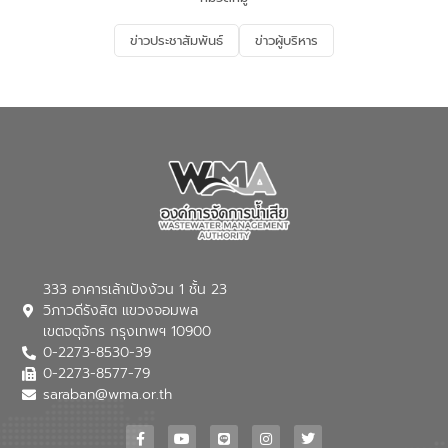
อนุรักษ์สิ่งแวดล้อม ในหัวข้อ “น้ำเสียชุมชน
และการบำบัดน้ำเสียเบื้องต้น” โดยให้ความรู้
ข่าวประชาสัมพันธ์
ข่าวผู้บริหาร
เกี่ยวกับสาเหตุและผลกระทบของน้ำเสีย
แนวทางการลดการเกิดน้ำเสียจากแหล่ง
กำเนิด การบำบัดน้ำเสียเบื้องต้นในครัวเรือน
ณ เทศบาลตำบลบางเลน จังหวัดนครปฐม
333 อาคารเล้าเป้งง้วน 1 ชั้น 23
วิภาวดีรังสิต แขวงจอมพล
เขตจตุจักร กรุงเทพฯ 10900
0-2273-8530-39
0-2273-8577-79
saraban@wma.or.th