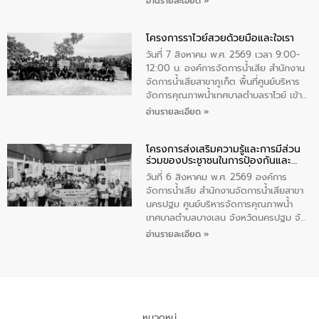
อ่านรายละเอียด »
ชนนีพันปีหลวง พร้อมถวายสัจปฏิญาณ
นายกรัฐมนตรีและรัฐมนตรีว่าการกระทรวง
ทำความดีด้วยหัวใจ
มหาดไทย เป็นประธานมอบรางวัลแหนบ
โครงการราไวย์สวยด้วยมือและใจเรา
ทองคำและประกาศเกียรติคุณให้แก่ กำนัน
ผู้ใหญ่บ้านยอดเยี่ยม พร้อมกล่าวชื่นชม ให้
วันที่ 7 สิงหาคม พ.ศ. 2569 เวลา 9:00-
โอวาท และมอบนโยบาย
12:00 น. องค์การจัดการน้ำเสีย สำนักงาน
จัดการน้ำเสียสาขาภูเก็ต พื้นที่ศูนย์บริหาร
จัดการคุณภาพน้ำเทศบาลตำบลราไวย์ เข้า
ร่วมโครงการราไวย์สวยด้วยมือและใจเรา
อ่านรายละเอียด »
โดยมีนายเทมส์ ไกรทัศน์ นายกเทศมนตรี
ตำบลราไวย์ เจ้าหน้าที่เทศบาล ชาวบ้าน
โครงการส่งเสริมความรู้และการมีส่วน
ประชาชน ตัวแทนจากโรงแรมต่างๆ ในเขต
ร่วมของประชาชนในการป้องกันและ
เทศบาลตำบลราไวย์ ศูนย์บริหารจัดการ
แก้ไขปัญหาน้ำเสียอย่างยั่งยืน
คุณภาพน้ำเทศบาลตำบลราไวย์ นำโดยนาย
วันที่ 6 สิงหาคม พ.ศ. 2569 องค์การ
น้อย แก้วเศษ ผู้จัดการสำนักงานจัดการน้ำ
จัดการน้ำเสีย สำนักงานจัดการน้ำเสียสาขา
เสียสาขาภูเก็ต พร้อมด้วยเจ้าหน้าที่ จำนวน
นครปฐม ศูนย์บริหารจัดการคุณภาพน้ำ
5 คน ร่วมทำกิจกรรม ทำความสะอาด
เทศบาลตำบลบางเลน จังหวัดนครปฐม จัด
ชายหาดและแหล่งท่องเที่ยว ณ บริเวณ
กิจกรรมภายใต้โครงการส่งเสริมความรู้และ
อ่านรายละเอียด »
แหลมพรหมเทพ หมู่ที่ 6 ตำบลราไวย์
การมีส่วนร่วมของประชาชนในการป้องกัน
อำเภอเมือง จังหวัดภูเก็ต
และแก้ไขปัญหาน้ำเสียอย่างยั่งยืน ตาม
นโยบาย “มหาดไทย ทำ ทัน ที Action 5
PLUS” โดยจัดอบรมให้ความรู้แก่ประชาชน
และนักเรียน เพื่อส่งเสริมความรู้ด้านการ
จัดการน้ำเสียและสร้างจิตสำนึกในการ
หมวดหมู่