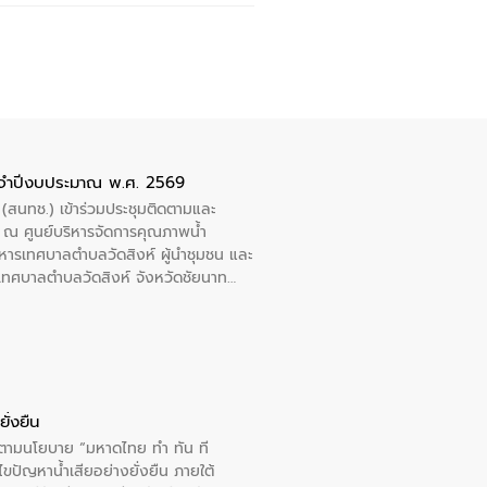
ะจำปีงบประมาณ พ.ศ. 2569
 (สนทช.) เข้าร่วมประชุมติดตามและ
ณ ศูนย์บริหารจัดการคุณภาพน้ำ
หารเทศบาลตำบลวัดสิงห์ ผู้นำชุมชน และ
้ำเทศบาลตำบลวัดสิงห์ จังหวัดชัยนาท
ั่งยืน
ารตามนโยบาย “มหาดไทย ทำ ทัน ที
ปัญหาน้ำเสียอย่างยั่งยืน ภายใต้