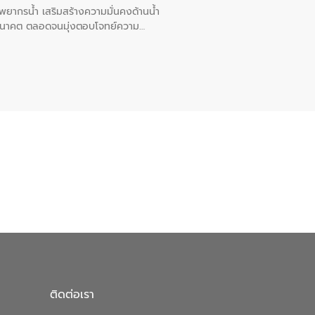
พยากรน้ำ เสริมสร้างความมั่นคงด้านน้ำ
อนาคต ตลอดจนมุ่งตอบโจทย์ความ
ือในครั้งนี้เป็นการดึงจุดแข็งและ
 มาผสานกับประสบการณ์และเทคโนโลยีโครง
น้ำ (Water Reuse) และพัฒนารูปแบบการ
ที่พุ่งสูงขึ้นจากการขยายตัวของ
นการพัฒนาระบบบำบัดน้ำเสียเมื่อผสาน
างเศรษฐกิจ เพื่อสนับสนุนการพัฒนา
ดการน้ำยุคใหม่ต้องมุ่งเน้นความคุ้มค่า
ิจและสิ่งแวดล้อมได้อย่างเป็นรูปธรรม
น.) ในการร่วมวางรากฐานโครงสร้างพื้น
ปตามมาตรฐานสากล
ติดต่อเรา