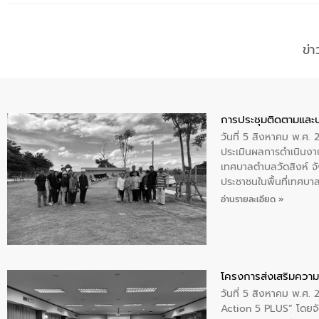
ข่
การประชุมติดตามและ
วันที่ 5 สิงหาคม พ.ศ. 
ประเมินผลการดำเนินงา
เทศบาลตำบลวัดสิงห์ จั
ประชาชนในพื้นที่เทศบา
ให้การต้อนรับ
อ่านรายละเอียด »
โครงการส่งเสริมความร
วันที่ 5 สิงหาคม พ.ศ.
Action 5 PLUS” โดยจัด