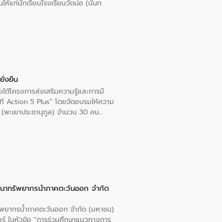
นให้แก่นักเรียนโรงเรียนวัดบ่อ (นันท
ั่งยืน
ใต้โครงการส่งเสริมความรู้และการมี
ที Action 5 Plus” โดยจัดอบรมให้ความ
าล 1 (พะเยาประชานุกูล) จำนวน 30 คน
ัฒนาทรัพยากรน้ำภาคตะวันออก จำกัด
รัพยากรน้ำภาคตะวันออก จำกัด (มหาชน)
ตอร์ ในหัวข้อ “การร่วมศึกษาแนวทางการ