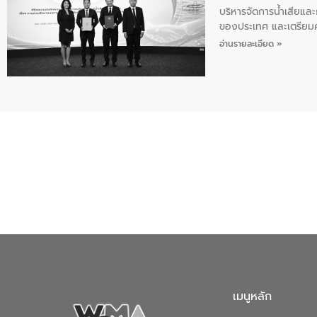
บริหารจัดการน้ำเสียแล
ของประเทศ และเตรียม
ท้าทายจากวิกฤตการเปล
อ่านรายละเอียด »
ความเชี่ยวชาญด้านระบบ
ข่ายน้ำครบวงจรในพื้น
ดำเนินงานร่วมกับท้องถิ
อุตสาหกรรม นายชีระ ว
กับความเชี่ยวชาญของอี
เมืองอย่างยั่งยืน ขณะท
ตลอดระบบ โดยการนำน้ำ
ความร่วมมือระหว่างภาค
ฐานด้านน้ำของประเทศ เ
เมนูหลัก