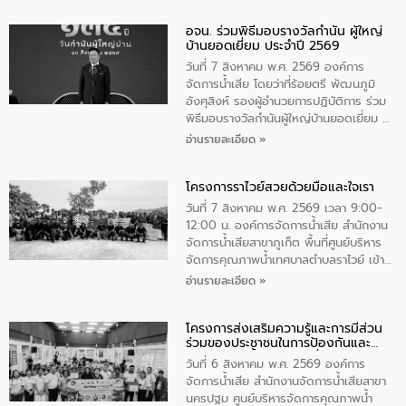
วันแม่แห่งชาติ 12 สิงหาคม” โดยมีนายชลิต
อจน. ร่วมพิธีมอบรางวัลกำนัน ผู้ใหญ่
ทิพย์คำ รองผู้ว่าราชการจังหวัดมุกดาหาร
บ้านยอดเยี่ยม ประจำปี 2569
เป็นประธานในพิธี ณ เรือนจําชั่วคราวนาโสก
ตําบลนาโสก อําเภอเมืองมุกดาหาร จังหวัด
วันที่ 7 สิงหาคม พ.ศ. 2569 องค์การ
มุกดาหาร โดยในกิจกรรมได้ร่วมปลูกป่า และ
จัดการน้ำเสีย โดยว่าที่ร้อยตรี พัฒนภูมิ
ทําความสะอาดภายในบริเวณ จัดกิจกรรม
อังศุสิงห์ รองผู้อำนวยการปฏิบัติการ ร่วม
เพื่อถวายเป็นพระราชกุศล สมเด็จพระนาง
พิธีมอบรางวัลกำนันผู้ใหญ่บ้านยอดเยี่ยม ณ
เจ้าสิริกิติ์พระบรมราชินีนาถ พระบรมราช
ทำเนียบรัฐบาล โดยมีนายอนุทิน ชาญวีรกูล
อ่านรายละเอียด »
ชนนีพันปีหลวง พร้อมถวายสัจปฏิญาณ
นายกรัฐมนตรีและรัฐมนตรีว่าการกระทรวง
ทำความดีด้วยหัวใจ
มหาดไทย เป็นประธานมอบรางวัลแหนบ
โครงการราไวย์สวยด้วยมือและใจเรา
ทองคำและประกาศเกียรติคุณให้แก่ กำนัน
ผู้ใหญ่บ้านยอดเยี่ยม พร้อมกล่าวชื่นชม ให้
วันที่ 7 สิงหาคม พ.ศ. 2569 เวลา 9:00-
โอวาท และมอบนโยบาย
12:00 น. องค์การจัดการน้ำเสีย สำนักงาน
จัดการน้ำเสียสาขาภูเก็ต พื้นที่ศูนย์บริหาร
จัดการคุณภาพน้ำเทศบาลตำบลราไวย์ เข้า
ร่วมโครงการราไวย์สวยด้วยมือและใจเรา
อ่านรายละเอียด »
โดยมีนายเทมส์ ไกรทัศน์ นายกเทศมนตรี
ตำบลราไวย์ เจ้าหน้าที่เทศบาล ชาวบ้าน
โครงการส่งเสริมความรู้และการมีส่วน
ประชาชน ตัวแทนจากโรงแรมต่างๆ ในเขต
ร่วมของประชาชนในการป้องกันและ
เทศบาลตำบลราไวย์ ศูนย์บริหารจัดการ
แก้ไขปัญหาน้ำเสียอย่างยั่งยืน
คุณภาพน้ำเทศบาลตำบลราไวย์ นำโดยนาย
วันที่ 6 สิงหาคม พ.ศ. 2569 องค์การ
น้อย แก้วเศษ ผู้จัดการสำนักงานจัดการน้ำ
จัดการน้ำเสีย สำนักงานจัดการน้ำเสียสาขา
เสียสาขาภูเก็ต พร้อมด้วยเจ้าหน้าที่ จำนวน
นครปฐม ศูนย์บริหารจัดการคุณภาพน้ำ