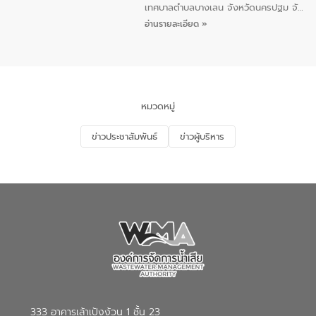
5 คน ร่วมทำกิจกรรม ทำความสะอาด
เทศบาลตำบลบางเลน จังหวัดนครปฐม จัด
ชายหาดและแหล่งท่องเที่ยว ณ บริเวณ
กิจกรรมภายใต้โครงการส่งเสริมความรู้และ
อ่านรายละเอียด »
แหลมพรหมเทพ หมู่ที่ 6 ตำบลราไวย์
การมีส่วนร่วมของประชาชนในการป้องกัน
อำเภอเมือง จังหวัดภูเก็ต
และแก้ไขปัญหาน้ำเสียอย่างยั่งยืน ตาม
นโยบาย “มหาดไทย ทำ ทัน ที Action 5
PLUS” โดยจัดอบรมให้ความรู้แก่ประชาชน
และนักเรียน เพื่อส่งเสริมความรู้ด้านการ
จัดการน้ำเสียและสร้างจิตสำนึกในการ
หมวดหมู่
อนุรักษ์สิ่งแวดล้อม ในหัวข้อ “น้ำเสียชุมชน
และการบำบัดน้ำเสียเบื้องต้น” โดยให้ความรู้
ข่าวประชาสัมพันธ์
ข่าวผู้บริหาร
เกี่ยวกับสาเหตุและผลกระทบของน้ำเสีย
แนวทางการลดการเกิดน้ำเสียจากแหล่ง
กำเนิด การบำบัดน้ำเสียเบื้องต้นในครัวเรือน
ณ เทศบาลตำบลบางเลน จังหวัดนครปฐม
333 อาคารเล้าเป้งง้วน 1 ชั้น 23