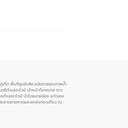
เก็ต พื้นที่ศูนย์บริหารจัดการคุณภาพน้ำ
รีตำบลราไวย์ เจ้าหน้าที่เทศบาล ชาว
าลตำบลราไวย์ นำโดยนายน้อย แก้วเศษ
วามสะอาดชายหาดและแหล่งท่องเที่ยว ณ