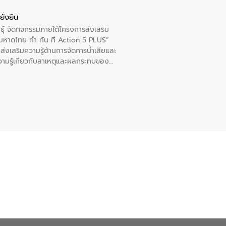
ั่งยืน
ุ์ จัดกิจกรรมภายใต้โครงการส่งเสริม
“มหาดไทย ทำ ทัน ที Action 5 PLUS”
่งเสริมความรู้ด้านการจัดการน้ำเสียและ
ความรู้เกี่ยวกับสาเหตุและผลกระทบของน้ำ
หอไตรปิฏการาม อำเภอเมืองกาฬสินธุ์