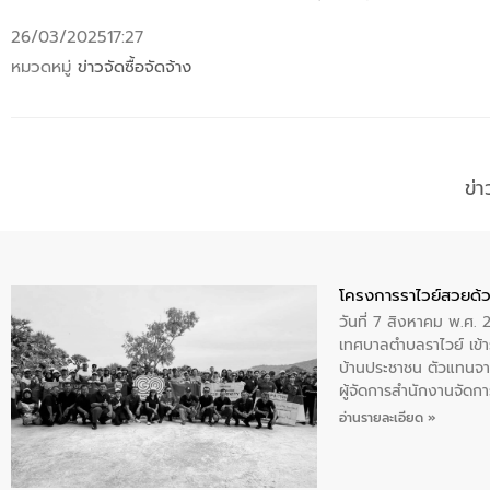
26/03/2025
17:27
หมวดหมู่
ข่าวจัดซื้อจัดจ้าง
ข่
โครงการราไวย์สวยด้ว
วันที่ 7 สิงหาคม พ.ศ. 
เทศบาลตำบลราไวย์ เข้า
บ้านประชาชน ตัวแทนจา
ผู้จัดการสำนักงานจัดก
บริเวณแหลมพรหมเทพ หมู
อ่านรายละเอียด »