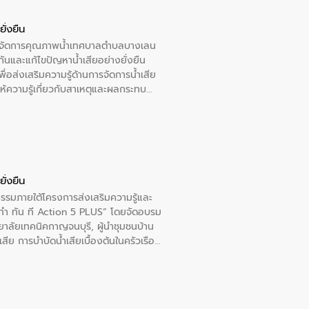
ั่งยืน
หารจัดการคุณภาพน้ำเทศบาลตำบลบางเลน
นและแก้ไขปัญหาน้ำเสียอย่างยั่งยืน
อส่งเสริมความรู้ด้านการจัดการน้ำเสีย
ให้ความรู้เกี่ยวกับสาเหตุและผลกระทบ
ณ เทศบาลตำบลบางเลน จังหวัดนครปฐม
ั่งยืน
กรรมภายใต้โครงการส่งเสริมความรู้และ
ทำ ทัน ที Action 5 PLUS” โดยจัดอบรม
ทยาลัยเทคนิคกาญจนบุรี, ผู้นำชุมชนบ้าน
ีย การบำบัดน้ำเสียเบื้องต้นในครัวเรือน