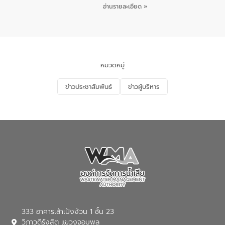
เขตพื้นที่เทศบาลเมืองอุทัยธานี จำนวน 100
อ่านรายละเอียด »
คน ณ ห้องประชุมเทศบาลเมืองอุทัยธานี
จังหวัดอุทัยธานี โดยมีรองนายกเทศมนตรี
เมืองอุทัยธานี (นายศุภฤกษ์ เอี่ยมละออ)
เป็นประธานพิธีเปิดการอบรม
หมวดหมู่
ข่าวประชาสัมพันธ์
ข่าวผู้บริหาร
333 อาคารเล้าเป้งง้วน 1 ชั้น 23
วิภาวดีรังสิต แขวงจอมพล