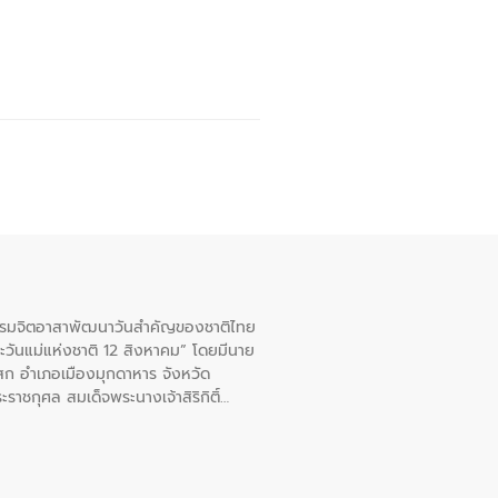
จกรรมจิตอาสาพัฒนาวันสําคัญของชาติไทย
ะวันแม่แห่งชาติ 12 สิงหาคม” โดยมีนาย
สก อําเภอเมืองมุกดาหาร จังหวัด
าชกุศล สมเด็จพระนางเจ้าสิริกิติ์