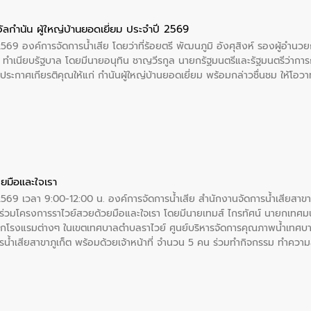
ัลกำนัน ผู้ใหญ่บ้านยอดเยี่ยม ประจำปี 2569
2569 องค์การจัดการน้ำเสีย โดยว่าที่ร้อยตรี พัฒนภูมิ อังศุสิงห์ รองผู้อำนว
 ณ ทำเนียบรัฐบาล โดยมีนายอนุทิน ชาญวีรกูล นายกรัฐมนตรีและรัฐมนตรีว่า
ะกาศเกียรติคุณให้แก่ กำนันผู้ใหญ่บ้านยอดเยี่ยม พร้อมกล่าวชื่นชม ให้โ
ยมือและใจเรา
2569 เวลา 9:00-12:00 น. องค์การจัดการน้ำเสีย สำนักงานจัดการน้ำเสียสาขาภู
ร่วมโครงการราไวย์สวยด้วยมือและใจเรา โดยมีนายเทมส์ ไกรทัศน์ นายกเทศมนต
กโรงแรมต่างๆ ในเขตเทศบาลตำบลราไวย์ ศูนย์บริหารจัดการคุณภาพน้ำเทศบ
ารน้ำเสียสาขาภูเก็ต พร้อมด้วยเจ้าหน้าที่ จำนวน 5 คน ร่วมทำกิจกรรม ทำค
่ที่ 6 ตำบลราไวย์ อำเภอเมือง จังหวัดภูเก็ต