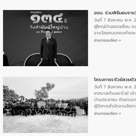
อจน. ร่วมพิธีมอบรางว
วันที่ 7 สิงหาคม พ.ศ. 
ผู้ใหญ่บ้านยอดเยี่ยม
รางวัลแหนบทองคำและปร
อ่านรายละเอียด »
โครงการราไวย์สวยด้ว
วันที่ 7 สิงหาคม พ.ศ. 
เทศบาลตำบลราไวย์ เข้า
บ้านประชาชน ตัวแทนจา
ผู้จัดการสำนักงานจัดก
บริเวณแหลมพรหมเทพ หมู
อ่านรายละเอียด »