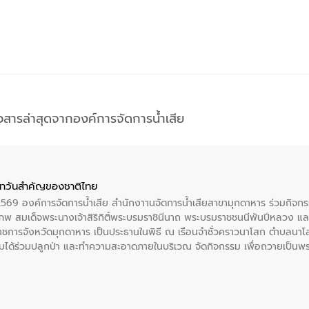
าวสารล่าสุดจากองค์การจัดการน้ำเสีย
าวันสําคัญของชาติไทย
 2569 องค์การจัดการน้ำเสีย สำนักงาานจัดการน้ำเสียสาขามุกดาหาร ร่วมกิ
พ สมเด็จพระนางเจ้าสิริกิติ์พระบรมราชินีนาถ พระบรมราชชนนีพันปีหลวง แล
าราชการจังหวัดมุกดาหาร เป็นประธานในพิธี ณ เรือนจําชั่วคราวนาโสก ตําบลนาโ
ได้ร่วมปลูกป่า และทําความสะอาดภายในบริเวณ จัดกิจกรรม เพื่อถวายเป็นพระร
บรมราชชนนีพันปีหลวง พร้อมถวายสัจปฏิญาณ ทำความดีด้วยหัวใจ