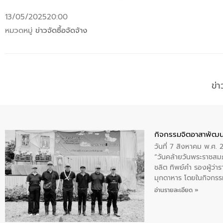
13/05/2025
20:00
หมวดหมู่
ข่าวจัดซื้อจัดจ้าง
ข่
กิจกรรมจิตอาสาพัฒน
วันที่ 7 สิงหาคม พ.ศ.
“วันคล้ายวันพระราชสมภ
ชลิต ทิพย์คำ รองผู้ว่
มุกดาหาร โดยในกิจกรรม
พระบรมราชินีนาถ พระ
อ่านรายละเอียด »