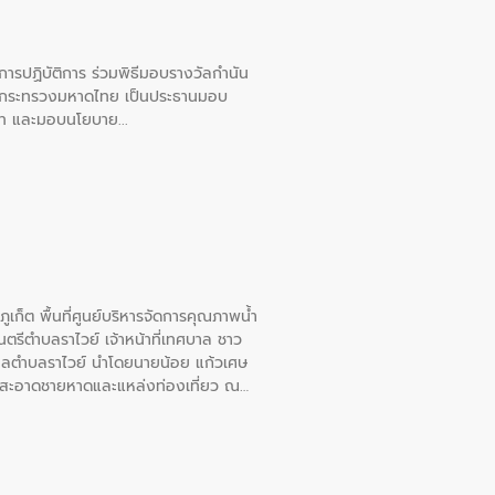
ยการปฏิบัติการ ร่วมพิธีมอบรางวัลกำนัน
การกระทรวงมหาดไทย เป็นประธานมอบ
อวาท และมอบนโยบาย
เก็ต พื้นที่ศูนย์บริหารจัดการคุณภาพน้ำ
รีตำบลราไวย์ เจ้าหน้าที่เทศบาล ชาว
าลตำบลราไวย์ นำโดยนายน้อย แก้วเศษ
วามสะอาดชายหาดและแหล่งท่องเที่ยว ณ