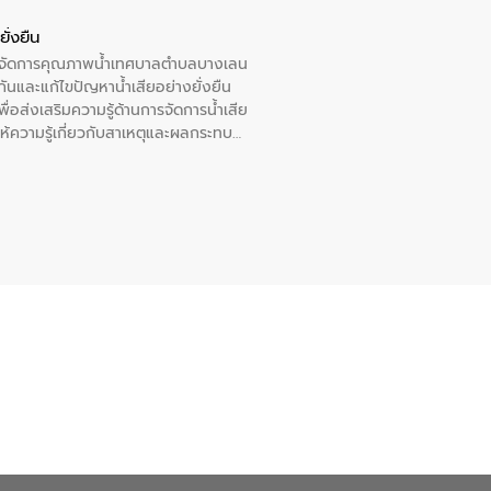
ั่งยืน
หารจัดการคุณภาพน้ำเทศบาลตำบลบางเลน
นและแก้ไขปัญหาน้ำเสียอย่างยั่งยืน
อส่งเสริมความรู้ด้านการจัดการน้ำเสีย
ให้ความรู้เกี่ยวกับสาเหตุและผลกระทบ
ณ เทศบาลตำบลบางเลน จังหวัดนครปฐม