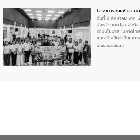
โครงการส่งเสริมความร
วันที่ 6 สิงหาคม พ.ศ
จังหวัดนครปฐม จัดกิจก
ตามนโยบาย “มหาดไทย ทำ
และสร้างจิตสำนึกในการอ
ของน้ำเสีย แนวทางการ
อ่านรายละเอียด »