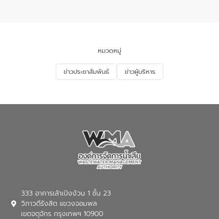
อเนกประสงค์ ชั้น 22 อาคารอีสท์วอเตอร์
ในหัวข้อ “การร่วมศึกษาแนวทางการบริหาร
จัดการน้ำเสียและการนำน้ำกลับมาใช้ประโยชน์
ของประเทศไทย” เพื่อยกระดับการบริหาร
จัดการทรัพยากรน้ำ เสริมสร้างความมั่นคง
ด้านน้ำของประเทศ และเตรียมความพร้อม
หมวดหมู่
รองรับการเติบโตของเมือง รวมถึงการ
ลงทุนในอุตสาหกรรมแห่งอนาคต ตลอดจน
ข่าวประชาสัมพันธ์
ข่าวผู้บริหาร
มุ่งตอบโจทย์ความท้าทายจากวิกฤตการ
เปลี่ยนแปลงสภาพภูมิอากาศและความเสี่ยง
ภัยแล้งในระยะยาว การประสานความร่วมมือ
ในครั้งนี้เป็นการดึงจุดแข็งและความ
เชี่ยวชาญด้านระบบบำบัดน้ำเสียที่เป็นมิตร
ต่อสิ่งแวดล้อมของ องค์การจัดการน้ำเสีย
(อจน.) มาผสานกับประสบการณ์และ
เทคโนโลยีโครงข่ายน้ำครบวงจรในพื้นที่ EEC
ของอีสท์ วอเตอร์ เพื่อร่วมกันศึกษา
เทคโนโลยีการปรับปรุงคุณภาพน้ำ (Water
Reuse) และพัฒนารูปแบบการดำเนินงาน
ร่วมกับท้องถิ่นให้เกิดระบบบริหารจัดการน้ำ
อย่างเป็นรูปธรรม เพื่อรองรับความต้องการ
333 อาคารเล้าเป้งง้วน 1 ชั้น 23
ใช้น้ำที่พุ่งสูงขึ้นจากการขยายตัวของ
วิภาวดีรังสิต แขวงจอมพล
อุตสาหกรรม นายชีระ วงศบูรณะ ผู้อำนวย
เขตจตุจักร กรุงเทพฯ 10900
การองค์การจัดการน้ำเสีย กล่าวถึงภารกิจ