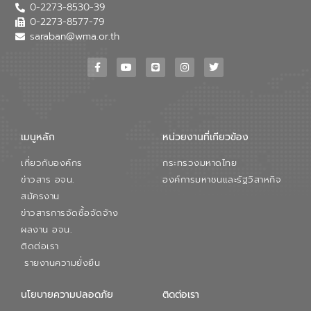
0-2273-8530-39
หลักของ อจน. ในการพัฒนาระบบบำบัดน้ำ
เสียเมื่อผสานกับความเชี่ยวชาญของอีสท์
0-2273-8577-79
วอเตอร์ จะช่วยขับเคลื่อนการศึกษาทั้งในมิติ
saraban@wma.or.th
ทางเทคนิคและความคุ้มค่าทางเศรษฐกิจ
เพื่อสนับสนุนการพัฒนาเมืองอย่างยั่งยืน
ขณะที่ นายบดินทร์ อุดล กรรมการผู้อำนวย
การใหญ่ อีสท์ วอเตอร์ ย้ำว่า การบริหาร
จัดการน้ำยุคใหม่ต้องมุ่งเน้นความคุ้มค่า
ตลอดระบบ โดยการนำน้ำบำบัดกลับมาใช้ใหม่
จะช่วยลดการพึ่งพาน้ำธรรมชาติและสร้าง
เมนูหลัก
หน่วยงานที่เกียวข้อง
สมดุลทางเศรษฐกิจและสิ่งแวดล้อมได้อย่าง
เป็นรูปธรรม ความร่วมมือระหว่างภาครัฐและ
เกี่ยวกับองค์กร
กระทรวงมหาดไทย
ภาคเอกชนในครั้งนี้ นับเป็นก้าวสำคัญของ
องค์การจัดการน้ำเสีย (อจน.) ในการร่วมวาง
ข่าวสาร อจน.
องค์การมหาชนและรัฐวิสาหกิจ
รากฐานโครงสร้างพื้นฐานด้านน้ำของ
สมัครงาน
ประเทศ เพื่อยกระดับประสิทธิภาพการใช้
ข่าวสารการจัดซื้อจัดจ้าง
ทรัพยากรน้ำให้เกิดประโยชน์สูงสุดและเป็นไป
ผลงาน อจน.
ตามมาตรฐานสากล
ติดต่อเรา
รายงานความยั่งยืน
นโยบายความปลอดภัย
ติดต่อเรา