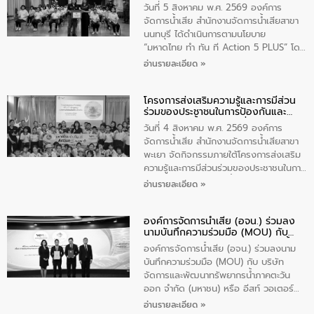
แก้ไขปัญหาน้ำเสียอย่างยั่งยืน
บริหารเทศบาลตำบลวัดสิงห์ ผู้นำชุมชน และ
วันที่ 5 สิงหาคม พ.ศ. 2569 องค์การ
ประชาชนในพื้นที่เทศบาลตำบลวัดสิงก์ที่มี
จัดการน้ำเสีย สำนักงานจัดการน้ำเสียสาขา
ส่วนได้ส่วนเสียในโครงก่อสร้างศูนย์บริหาร
นนทบุรี ได้ดำเนินการตามนโยบาย
จัดการคุณภาพน้ำเทศบาลตำบลวัดสิงห์
“มหาดไทย ทำ ทัน ที Action 5 PLUS” โดย
จังหวัดชัยนาท ให้การต้อนรับ
จัดโครงการส่งเสริมความรู้และการมีส่วน
อ่านรายละเอียด »
ร่วมของประชาชนในการป้องกันและแก้ไข
ปัญหาน้ำเสียอย่างยั่งยืน ภายใต้กิจกรรม
โครงการส่งเสริมความรู้และการมีส่วน
“ชุมชนร่วมใจ น้ำใสยั่งยืน” ได้บรรยายให้
ร่วมของประชาชนในการป้องกันและ
ความรู้เกี่ยวกับการจัดการน้ำเสียและการใช้
แก้ไขปัญหาน้ำเสียอย่างยั่งยืน
ถังดักไขมันให้แก่นักเรียนโรงเรียนวัดบ่อ
วันที่ 4 สิงหาคม พ.ศ. 2569 องค์การ
(นันทวิทยา) เทศบาลนครปากเกร็ด อำเภอ
จัดการน้ำเสีย สำนักงานจัดการน้ำเสียสาขา
ปากเกร็ด จังหวัดนนทบุรี จำนวน 30 คน
พะเยา จัดกิจกรรมภายใต้โครงการส่งเสริม
ความรู้และการมีส่วนร่วมของประชาชนในการ
ป้องกันและแก้ไขปัญหาน้ำเสียอย่างยั่งยืน
อ่านรายละเอียด »
ตามนโยบาย “มหาดไทย ทำทันที Action 5
Plus” โดยจัดอบรมให้ความรู้เรื่องน้ำเสีย
องค์การจัดการน้ำเสีย (อจน.) ร่วมลง
ชุมชนและการบำบัดน้ำเสียเบื้องต้น ให้กับ
นามบันทึกความร่วมมือ (MOU) กับ
นักเรียนชั้นประถมศึกษาปีที่ 5 โรงเรียน
บริษัท จัดการและพัฒนาทรัพยากรน้ำ
เทศบาล 1 (พะเยาประชานุกูล) จำนวน 30
องค์การจัดการน้ำเสีย (อจน.) ร่วมลงนาม
ภาคตะวันออก จำกัด (มหาชน) หรือ อีส
คน
บันทึกความร่วมมือ (MOU) กับ บริษัท
ท์ วอเตอร์
จัดการและพัฒนาทรัพยากรน้ำภาคตะวัน
ออก จำกัด (มหาชน) หรือ อีสท์ วอเตอร์
เมื่อวันอังคารที่ 4 สิงหาคม 2569 ณ ห้อง
อ่านรายละเอียด »