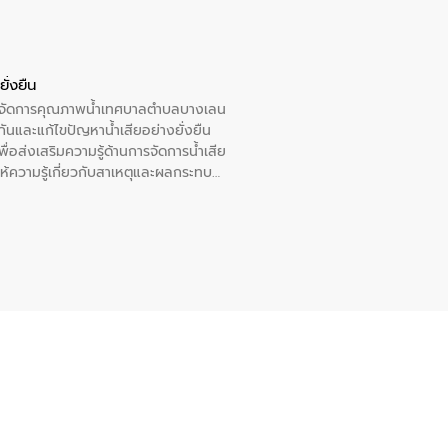
ั่งยืน
หารจัดการคุณภาพน้ำเทศบาลตำบลบางเลน
นและแก้ไขปัญหาน้ำเสียอย่างยั่งยืน
อส่งเสริมความรู้ด้านการจัดการน้ำเสีย
ให้ความรู้เกี่ยวกับสาเหตุและผลกระทบ
ณ เทศบาลตำบลบางเลน จังหวัดนครปฐม