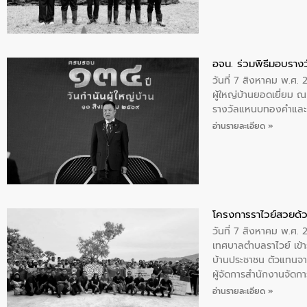
อจน. ร่วมพิธีมอบรางว
วันที่ 7 สิงหาคม พ.ศ. 
ผู้ใหญ่บ้านยอดเยี่ยม
รางวัลแหนบทองคำและปร
อ่านรายละเอียด »
โครงการราไวย์สวยด้ว
วันที่ 7 สิงหาคม พ.ศ. 
เทศบาลตำบลราไวย์ เข้า
บ้านประชาชน ตัวแทนจา
ผู้จัดการสำนักงานจัดก
บริเวณแหลมพรหมเทพ หมู
อ่านรายละเอียด »