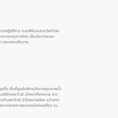
ยการปฏิบัติการ ร่วมพิธีมอบรางวัลกำนัน
การกระทรวงมหาดไทย เป็นประธานมอบ
อวาท และมอบนโยบาย
เก็ต พื้นที่ศูนย์บริหารจัดการคุณภาพน้ำ
รีตำบลราไวย์ เจ้าหน้าที่เทศบาล ชาว
าลตำบลราไวย์ นำโดยนายน้อย แก้วเศษ
วามสะอาดชายหาดและแหล่งท่องเที่ยว ณ