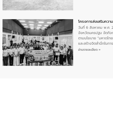
โครงการส่งเสริมความร
วันที่ 6 สิงหาคม พ.ศ
จังหวัดนครปฐม จัดกิจก
ตามนโยบาย “มหาดไทย ทำ
และสร้างจิตสำนึกในการอ
ของน้ำเสีย แนวทางการ
อ่านรายละเอียด »