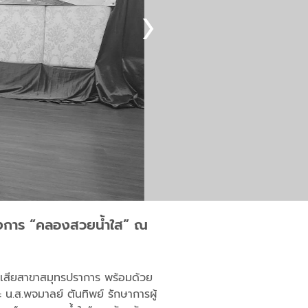
ครงการ “คลองสวยน้ำใส” ณ
้ำเสียสาขาสมุทรปราการ พร้อมด้วย
น.ส.พจมาลย์ ตันทิพย์ รักษาการผู้