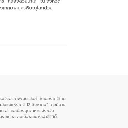
การ “คลองสวยน้ำใส” ณ จังหวัด
ยของเทศบาลนครพิษณุโลกด้วย
จกรรมจิตอาสาพัฒนาวันสําคัญของชาติไทย
ะวันแม่แห่งชาติ 12 สิงหาคม” โดยมีนาย
สก อําเภอเมืองมุกดาหาร จังหวัด
าชกุศล สมเด็จพระนางเจ้าสิริกิติ์