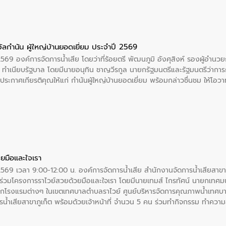
ัลกำนัน ผู้ใหญ่บ้านยอดเยี่ยม ประจำปี 2569
2569 องค์การจัดการน้ำเสีย โดยว่าที่ร้อยตรี พัฒนภูมิ อังศุสิงห์ รองผู้อำนว
 ณ ทำเนียบรัฐบาล โดยมีนายอนุทิน ชาญวีรกูล นายกรัฐมนตรีและรัฐมนตรีว่า
ะกาศเกียรติคุณให้แก่ กำนันผู้ใหญ่บ้านยอดเยี่ยม พร้อมกล่าวชื่นชม ให้โ
ยมือและใจเรา
2569 เวลา 9:00-12:00 น. องค์การจัดการน้ำเสีย สำนักงานจัดการน้ำเสียสาขาภู
ร่วมโครงการราไวย์สวยด้วยมือและใจเรา โดยมีนายเทมส์ ไกรทัศน์ นายกเทศมนต
กโรงแรมต่างๆ ในเขตเทศบาลตำบลราไวย์ ศูนย์บริหารจัดการคุณภาพน้ำเทศบ
ารน้ำเสียสาขาภูเก็ต พร้อมด้วยเจ้าหน้าที่ จำนวน 5 คน ร่วมทำกิจกรรม ทำค
่ที่ 6 ตำบลราไวย์ อำเภอเมือง จังหวัดภูเก็ต