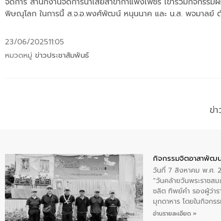
จัดการ สำนักงานจัดการน้ำเสียสาขากำแพงเพชร เข้าร่วมกิจกรรม
พิษณุโลก ในการนี้ ส.จ.อ.พงศ์พัฒน์ หนุนนาค และ น.ส. พจมาลย์
23/06/2025
11:05
หมวดหมู่
ข่าวประชาสัมพันธ์
ข่
กิจกรรมจิตอาสาพัฒน
วันที่ 7 สิงหาคม พ.ศ.
“วันคล้ายวันพระราชสมภ
ชลิต ทิพย์คำ รองผู้ว่
มุกดาหาร โดยในกิจกรรม
พระบรมราชินีนาถ พระ
อ่านรายละเอียด »