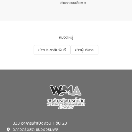
ชายหาดและแหล่งท่องเที่ยว ณ บริเวณ
กิจกรรมภายใต้โครงการส่งเสริมความรู้และ
อ่านรายละเอียด »
แหลมพรหมเทพ หมู่ที่ 6 ตำบลราไวย์
การมีส่วนร่วมของประชาชนในการป้องกัน
อำเภอเมือง จังหวัดภูเก็ต
และแก้ไขปัญหาน้ำเสียอย่างยั่งยืน ตาม
นโยบาย “มหาดไทย ทำ ทัน ที Action 5
PLUS” โดยจัดอบรมให้ความรู้แก่ประชาชน
และนักเรียน เพื่อส่งเสริมความรู้ด้านการ
จัดการน้ำเสียและสร้างจิตสำนึกในการ
หมวดหมู่
อนุรักษ์สิ่งแวดล้อม ในหัวข้อ “น้ำเสียชุมชน
และการบำบัดน้ำเสียเบื้องต้น” โดยให้ความรู้
ข่าวประชาสัมพันธ์
ข่าวผู้บริหาร
เกี่ยวกับสาเหตุและผลกระทบของน้ำเสีย
แนวทางการลดการเกิดน้ำเสียจากแหล่ง
กำเนิด การบำบัดน้ำเสียเบื้องต้นในครัวเรือน
ณ เทศบาลตำบลบางเลน จังหวัดนครปฐม
333 อาคารเล้าเป้งง้วน 1 ชั้น 23
วิภาวดีรังสิต แขวงจอมพล