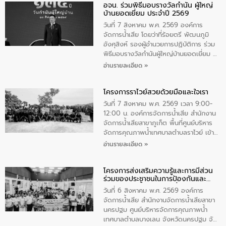
อจน. ร่วมพิธีมอบรางวัลกำนัน ผู้ใหญ่
ทิพย์คำ รองผู้ว่าราชการจังหวัดมุกดาหาร
บ้านยอดเยี่ยม ประจำปี 2569
เป็นประธานในพิธี ณ เรือนจําชั่วคราวนาโสก
ตําบลนาโสก อําเภอเมืองมุกดาหาร จังหวัด
วันที่ 7 สิงหาคม พ.ศ. 2569 องค์การ
มุกดาหาร โดยในกิจกรรมได้ร่วมปลูกป่า และ
จัดการน้ำเสีย โดยว่าที่ร้อยตรี พัฒนภูมิ
ทําความสะอาดภายในบริเวณ จัดกิจกรรม
อังศุสิงห์ รองผู้อำนวยการปฏิบัติการ ร่วม
เพื่อถวายเป็นพระราชกุศล สมเด็จพระนาง
พิธีมอบรางวัลกำนันผู้ใหญ่บ้านยอดเยี่ยม ณ
เจ้าสิริกิติ์พระบรมราชินีนาถ พระบรมราช
ทำเนียบรัฐบาล โดยมีนายอนุทิน ชาญวีรกูล
อ่านรายละเอียด »
ชนนีพันปีหลวง พร้อมถวายสัจปฏิญาณ
นายกรัฐมนตรีและรัฐมนตรีว่าการกระทรวง
ทำความดีด้วยหัวใจ
มหาดไทย เป็นประธานมอบรางวัลแหนบ
โครงการราไวย์สวยด้วยมือและใจเรา
ทองคำและประกาศเกียรติคุณให้แก่ กำนัน
ผู้ใหญ่บ้านยอดเยี่ยม พร้อมกล่าวชื่นชม ให้
วันที่ 7 สิงหาคม พ.ศ. 2569 เวลา 9:00-
โอวาท และมอบนโยบาย
12:00 น. องค์การจัดการน้ำเสีย สำนักงาน
จัดการน้ำเสียสาขาภูเก็ต พื้นที่ศูนย์บริหาร
จัดการคุณภาพน้ำเทศบาลตำบลราไวย์ เข้า
ร่วมโครงการราไวย์สวยด้วยมือและใจเรา
อ่านรายละเอียด »
โดยมีนายเทมส์ ไกรทัศน์ นายกเทศมนตรี
ตำบลราไวย์ เจ้าหน้าที่เทศบาล ชาวบ้าน
โครงการส่งเสริมความรู้และการมีส่วน
ประชาชน ตัวแทนจากโรงแรมต่างๆ ในเขต
ร่วมของประชาชนในการป้องกันและ
เทศบาลตำบลราไวย์ ศูนย์บริหารจัดการ
แก้ไขปัญหาน้ำเสียอย่างยั่งยืน
คุณภาพน้ำเทศบาลตำบลราไวย์ นำโดยนาย
วันที่ 6 สิงหาคม พ.ศ. 2569 องค์การ
น้อย แก้วเศษ ผู้จัดการสำนักงานจัดการน้ำ
จัดการน้ำเสีย สำนักงานจัดการน้ำเสียสาขา
เสียสาขาภูเก็ต พร้อมด้วยเจ้าหน้าที่ จำนวน
นครปฐม ศูนย์บริหารจัดการคุณภาพน้ำ
5 คน ร่วมทำกิจกรรม ทำความสะอาด
เทศบาลตำบลบางเลน จังหวัดนครปฐม จัด