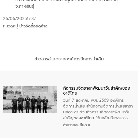
จ.กาฬสินธุ์
26/06/2025
17:37
หมวดหมู่
ข่าวจัดซื้อจัดจ้าง
ข่าวสารล่าสุดจากองค์การจัดการน้ำเสีย
กิจกรรมจิตอาสาพัฒนาวันสําคัญของ
ชาติไทย
วันที่ 7 สิงหาคม พ.ศ. 2569 องค์การ
จัดการน้ำเสีย สำนักงาานจัดการน้ำเสียสาขา
มุกดาหาร ร่วมกิจกรรมจิตอาสาพัฒนาวัน
สําคัญของชาติไทย “วันคล้ายวันพระราช
สมภพ สมเด็จพระนางเจ้าสิริกิติ์พระบรม
อ่านรายละเอียด »
ราชินีนาถ พระบรมราชชนนีพันปีหลวง และ
วันแม่แห่งชาติ 12 สิงหาคม” โดยมีนายชลิต