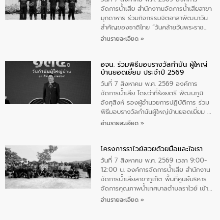
จัดการน้ำเสีย สำนักงาานจัดการน้ำเสียสาขา
มุกดาหาร ร่วมกิจกรรมจิตอาสาพัฒนาวัน
สําคัญของชาติไทย “วันคล้ายวันพระราช
สมภพ สมเด็จพระนางเจ้าสิริกิติ์พระบรม
อ่านรายละเอียด »
ราชินีนาถ พระบรมราชชนนีพันปีหลวง และ
วันแม่แห่งชาติ 12 สิงหาคม” โดยมีนายชลิต
อจน. ร่วมพิธีมอบรางวัลกำนัน ผู้ใหญ่
ทิพย์คำ รองผู้ว่าราชการจังหวัดมุกดาหาร
บ้านยอดเยี่ยม ประจำปี 2569
เป็นประธานในพิธี ณ เรือนจําชั่วคราวนาโสก
ตําบลนาโสก อําเภอเมืองมุกดาหาร จังหวัด
วันที่ 7 สิงหาคม พ.ศ. 2569 องค์การ
มุกดาหาร โดยในกิจกรรมได้ร่วมปลูกป่า และ
จัดการน้ำเสีย โดยว่าที่ร้อยตรี พัฒนภูมิ
ทําความสะอาดภายในบริเวณ จัดกิจกรรม
อังศุสิงห์ รองผู้อำนวยการปฏิบัติการ ร่วม
เพื่อถวายเป็นพระราชกุศล สมเด็จพระนาง
พิธีมอบรางวัลกำนันผู้ใหญ่บ้านยอดเยี่ยม ณ
เจ้าสิริกิติ์พระบรมราชินีนาถ พระบรมราช
ทำเนียบรัฐบาล โดยมีนายอนุทิน ชาญวีรกูล
อ่านรายละเอียด »
ชนนีพันปีหลวง พร้อมถวายสัจปฏิญาณ
นายกรัฐมนตรีและรัฐมนตรีว่าการกระทรวง
ทำความดีด้วยหัวใจ
มหาดไทย เป็นประธานมอบรางวัลแหนบ
โครงการราไวย์สวยด้วยมือและใจเรา
ทองคำและประกาศเกียรติคุณให้แก่ กำนัน
ผู้ใหญ่บ้านยอดเยี่ยม พร้อมกล่าวชื่นชม ให้
วันที่ 7 สิงหาคม พ.ศ. 2569 เวลา 9:00-
โอวาท และมอบนโยบาย
12:00 น. องค์การจัดการน้ำเสีย สำนักงาน
จัดการน้ำเสียสาขาภูเก็ต พื้นที่ศูนย์บริหาร
จัดการคุณภาพน้ำเทศบาลตำบลราไวย์ เข้า
ร่วมโครงการราไวย์สวยด้วยมือและใจเรา
อ่านรายละเอียด »
โดยมีนายเทมส์ ไกรทัศน์ นายกเทศมนตรี
ตำบลราไวย์ เจ้าหน้าที่เทศบาล ชาวบ้าน