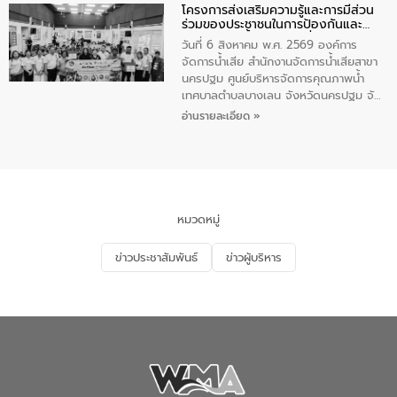
โครงการส่งเสริมความรู้และการมีส่วน
ประชาชน ตัวแทนจากโรงแรมต่างๆ ในเขต
ร่วมของประชาชนในการป้องกันและ
เทศบาลตำบลราไวย์ ศูนย์บริหารจัดการ
แก้ไขปัญหาน้ำเสียอย่างยั่งยืน
คุณภาพน้ำเทศบาลตำบลราไวย์ นำโดยนาย
วันที่ 6 สิงหาคม พ.ศ. 2569 องค์การ
น้อย แก้วเศษ ผู้จัดการสำนักงานจัดการน้ำ
จัดการน้ำเสีย สำนักงานจัดการน้ำเสียสาขา
เสียสาขาภูเก็ต พร้อมด้วยเจ้าหน้าที่ จำนวน
นครปฐม ศูนย์บริหารจัดการคุณภาพน้ำ
5 คน ร่วมทำกิจกรรม ทำความสะอาด
เทศบาลตำบลบางเลน จังหวัดนครปฐม จัด
ชายหาดและแหล่งท่องเที่ยว ณ บริเวณ
กิจกรรมภายใต้โครงการส่งเสริมความรู้และ
อ่านรายละเอียด »
แหลมพรหมเทพ หมู่ที่ 6 ตำบลราไวย์
การมีส่วนร่วมของประชาชนในการป้องกัน
อำเภอเมือง จังหวัดภูเก็ต
และแก้ไขปัญหาน้ำเสียอย่างยั่งยืน ตาม
นโยบาย “มหาดไทย ทำ ทัน ที Action 5
PLUS” โดยจัดอบรมให้ความรู้แก่ประชาชน
และนักเรียน เพื่อส่งเสริมความรู้ด้านการ
จัดการน้ำเสียและสร้างจิตสำนึกในการ
หมวดหมู่
อนุรักษ์สิ่งแวดล้อม ในหัวข้อ “น้ำเสียชุมชน
และการบำบัดน้ำเสียเบื้องต้น” โดยให้ความรู้
ข่าวประชาสัมพันธ์
ข่าวผู้บริหาร
เกี่ยวกับสาเหตุและผลกระทบของน้ำเสีย
แนวทางการลดการเกิดน้ำเสียจากแหล่ง
กำเนิด การบำบัดน้ำเสียเบื้องต้นในครัวเรือน
ณ เทศบาลตำบลบางเลน จังหวัดนครปฐม