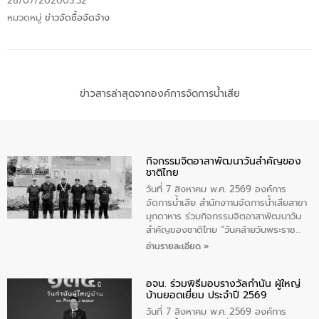
28/07/2020
03:32
หมวดหมู่
ข่าวจัดซื้อจัดจ้าง
ข่าวสารล่าสุดจากองค์การจัดการน้ำเสีย
กิจกรรมจิตอาสาพัฒนาวันสําคัญของ
ชาติไทย
วันที่ 7 สิงหาคม พ.ศ. 2569 องค์การ
จัดการน้ำเสีย สำนักงาานจัดการน้ำเสียสาขา
มุกดาหาร ร่วมกิจกรรมจิตอาสาพัฒนาวัน
สําคัญของชาติไทย “วันคล้ายวันพระราช
สมภพ สมเด็จพระนางเจ้าสิริกิติ์พระบรม
อ่านรายละเอียด »
ราชินีนาถ พระบรมราชชนนีพันปีหลวง และ
วันแม่แห่งชาติ 12 สิงหาคม” โดยมีนายชลิต
อจน. ร่วมพิธีมอบรางวัลกำนัน ผู้ใหญ่
ทิพย์คำ รองผู้ว่าราชการจังหวัดมุกดาหาร
บ้านยอดเยี่ยม ประจำปี 2569
เป็นประธานในพิธี ณ เรือนจําชั่วคราวนาโสก
ตําบลนาโสก อําเภอเมืองมุกดาหาร จังหวัด
วันที่ 7 สิงหาคม พ.ศ. 2569 องค์การ