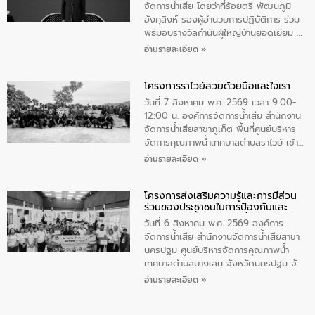
มุกดาหาร โดยในกิจกรรมได้ร่วมปลูกป่า และ
จัดการน้ำเสีย โดยว่าที่ร้อยตรี พัฒนภูมิ
ทําความสะอาดภายในบริเวณ จัดกิจกรรม
อังศุสิงห์ รองผู้อำนวยการปฏิบัติการ ร่วม
เพื่อถวายเป็นพระราชกุศล สมเด็จพระนาง
พิธีมอบรางวัลกำนันผู้ใหญ่บ้านยอดเยี่ยม ณ
เจ้าสิริกิติ์พระบรมราชินีนาถ พระบรมราช
ทำเนียบรัฐบาล โดยมีนายอนุทิน ชาญวีรกูล
อ่านรายละเอียด »
ชนนีพันปีหลวง พร้อมถวายสัจปฏิญาณ
นายกรัฐมนตรีและรัฐมนตรีว่าการกระทรวง
ทำความดีด้วยหัวใจ
มหาดไทย เป็นประธานมอบรางวัลแหนบ
โครงการราไวย์สวยด้วยมือและใจเรา
ทองคำและประกาศเกียรติคุณให้แก่ กำนัน
ผู้ใหญ่บ้านยอดเยี่ยม พร้อมกล่าวชื่นชม ให้
วันที่ 7 สิงหาคม พ.ศ. 2569 เวลา 9:00-
โอวาท และมอบนโยบาย
12:00 น. องค์การจัดการน้ำเสีย สำนักงาน
จัดการน้ำเสียสาขาภูเก็ต พื้นที่ศูนย์บริหาร
จัดการคุณภาพน้ำเทศบาลตำบลราไวย์ เข้า
ร่วมโครงการราไวย์สวยด้วยมือและใจเรา
อ่านรายละเอียด »
โดยมีนายเทมส์ ไกรทัศน์ นายกเทศมนตรี
ตำบลราไวย์ เจ้าหน้าที่เทศบาล ชาวบ้าน
โครงการส่งเสริมความรู้และการมีส่วน
ประชาชน ตัวแทนจากโรงแรมต่างๆ ในเขต
ร่วมของประชาชนในการป้องกันและ
เทศบาลตำบลราไวย์ ศูนย์บริหารจัดการ
แก้ไขปัญหาน้ำเสียอย่างยั่งยืน
คุณภาพน้ำเทศบาลตำบลราไวย์ นำโดยนาย
วันที่ 6 สิงหาคม พ.ศ. 2569 องค์การ
น้อย แก้วเศษ ผู้จัดการสำนักงานจัดการน้ำ
จัดการน้ำเสีย สำนักงานจัดการน้ำเสียสาขา
เสียสาขาภูเก็ต พร้อมด้วยเจ้าหน้าที่ จำนวน
นครปฐม ศูนย์บริหารจัดการคุณภาพน้ำ
5 คน ร่วมทำกิจกรรม ทำความสะอาด
เทศบาลตำบลบางเลน จังหวัดนครปฐม จัด
ชายหาดและแหล่งท่องเที่ยว ณ บริเวณ
กิจกรรมภายใต้โครงการส่งเสริมความรู้และ
อ่านรายละเอียด »
แหลมพรหมเทพ หมู่ที่ 6 ตำบลราไวย์
การมีส่วนร่วมของประชาชนในการป้องกัน
อำเภอเมือง จังหวัดภูเก็ต
และแก้ไขปัญหาน้ำเสียอย่างยั่งยืน ตาม