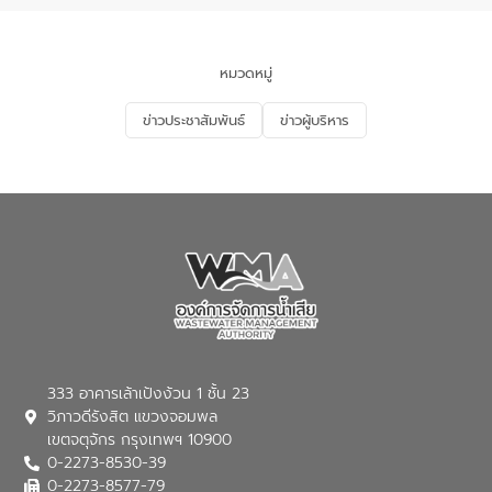
นโยบาย “มหาดไทย ทำ ทัน ที Action 5
PLUS” โดยจัดอบรมให้ความรู้แก่ประชาชน
และนักเรียน เพื่อส่งเสริมความรู้ด้านการ
จัดการน้ำเสียและสร้างจิตสำนึกในการ
หมวดหมู่
อนุรักษ์สิ่งแวดล้อม ในหัวข้อ “น้ำเสียชุมชน
และการบำบัดน้ำเสียเบื้องต้น” โดยให้ความรู้
ข่าวประชาสัมพันธ์
ข่าวผู้บริหาร
เกี่ยวกับสาเหตุและผลกระทบของน้ำเสีย
แนวทางการลดการเกิดน้ำเสียจากแหล่ง
กำเนิด การบำบัดน้ำเสียเบื้องต้นในครัวเรือน
ณ เทศบาลตำบลบางเลน จังหวัดนครปฐม
333 อาคารเล้าเป้งง้วน 1 ชั้น 23
วิภาวดีรังสิต แขวงจอมพล
เขตจตุจักร กรุงเทพฯ 10900
0-2273-8530-39
0-2273-8577-79