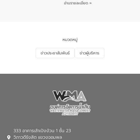
ชายหาดและแหล่งท่องเที่ยว ณ บริเวณ
กิจกรรมภายใต้โครงการส่งเสริมความรู้และ
อ่านรายละเอียด »
แหลมพรหมเทพ หมู่ที่ 6 ตำบลราไวย์
การมีส่วนร่วมของประชาชนในการป้องกัน
อำเภอเมือง จังหวัดภูเก็ต
และแก้ไขปัญหาน้ำเสียอย่างยั่งยืน ตาม
นโยบาย “มหาดไทย ทำ ทัน ที Action 5
PLUS” โดยจัดอบรมให้ความรู้แก่ประชาชน
และนักเรียน เพื่อส่งเสริมความรู้ด้านการ
จัดการน้ำเสียและสร้างจิตสำนึกในการ
หมวดหมู่
อนุรักษ์สิ่งแวดล้อม ในหัวข้อ “น้ำเสียชุมชน
และการบำบัดน้ำเสียเบื้องต้น” โดยให้ความรู้
ข่าวประชาสัมพันธ์
ข่าวผู้บริหาร
เกี่ยวกับสาเหตุและผลกระทบของน้ำเสีย
แนวทางการลดการเกิดน้ำเสียจากแหล่ง
กำเนิด การบำบัดน้ำเสียเบื้องต้นในครัวเรือน
ณ เทศบาลตำบลบางเลน จังหวัดนครปฐม
333 อาคารเล้าเป้งง้วน 1 ชั้น 23
วิภาวดีรังสิต แขวงจอมพล