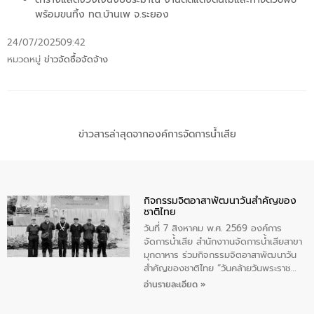
พร้อมขนทิ้ง ทต.บ้านเพ จ.ระยอง
24/07/2025
09:42
หมวดหมู่
ข่าวจัดซื้อจัดจ้าง
ข่าวสารล่าสุดจากองค์การจัดการน้ำเสีย
กิจกรรมจิตอาสาพัฒนาวันสําคัญของ
ชาติไทย
วันที่ 7 สิงหาคม พ.ศ. 2569 องค์การ
จัดการน้ำเสีย สำนักงาานจัดการน้ำเสียสาขา
มุกดาหาร ร่วมกิจกรรมจิตอาสาพัฒนาวัน
สําคัญของชาติไทย “วันคล้ายวันพระราช
สมภพ สมเด็จพระนางเจ้าสิริกิติ์พระบรม
อ่านรายละเอียด »
ราชินีนาถ พระบรมราชชนนีพันปีหลวง และ
วันแม่แห่งชาติ 12 สิงหาคม” โดยมีนายชลิต