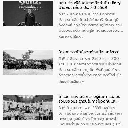
อจน. ร่วมพิธีมอบรางวัลกำนัน ผู้ใหญ่
ทิพย์คำ รองผู้ว่าราชการจังหวัดมุกดาหาร
บ้านยอดเยี่ยม ประจำปี 2569
เป็นประธานในพิธี ณ เรือนจําชั่วคราวนาโสก
ตําบลนาโสก อําเภอเมืองมุกดาหาร จังหวัด
วันที่ 7 สิงหาคม พ.ศ. 2569 องค์การ
มุกดาหาร โดยในกิจกรรมได้ร่วมปลูกป่า และ
จัดการน้ำเสีย โดยว่าที่ร้อยตรี พัฒนภูมิ
ทําความสะอาดภายในบริเวณ จัดกิจกรรม
อังศุสิงห์ รองผู้อำนวยการปฏิบัติการ ร่วม
เพื่อถวายเป็นพระราชกุศล สมเด็จพระนาง
พิธีมอบรางวัลกำนันผู้ใหญ่บ้านยอดเยี่ยม ณ
เจ้าสิริกิติ์พระบรมราชินีนาถ พระบรมราช
ทำเนียบรัฐบาล โดยมีนายอนุทิน ชาญวีรกูล
อ่านรายละเอียด »
ชนนีพันปีหลวง พร้อมถวายสัจปฏิญาณ
นายกรัฐมนตรีและรัฐมนตรีว่าการกระทรวง
ทำความดีด้วยหัวใจ
มหาดไทย เป็นประธานมอบรางวัลแหนบ
โครงการราไวย์สวยด้วยมือและใจเรา
ทองคำและประกาศเกียรติคุณให้แก่ กำนัน
ผู้ใหญ่บ้านยอดเยี่ยม พร้อมกล่าวชื่นชม ให้
วันที่ 7 สิงหาคม พ.ศ. 2569 เวลา 9:00-
โอวาท และมอบนโยบาย
12:00 น. องค์การจัดการน้ำเสีย สำนักงาน
จัดการน้ำเสียสาขาภูเก็ต พื้นที่ศูนย์บริหาร
จัดการคุณภาพน้ำเทศบาลตำบลราไวย์ เข้า
ร่วมโครงการราไวย์สวยด้วยมือและใจเรา
อ่านรายละเอียด »
โดยมีนายเทมส์ ไกรทัศน์ นายกเทศมนตรี
ตำบลราไวย์ เจ้าหน้าที่เทศบาล ชาวบ้าน
โครงการส่งเสริมความรู้และการมีส่วน
ประชาชน ตัวแทนจากโรงแรมต่างๆ ในเขต
ร่วมของประชาชนในการป้องกันและ
เทศบาลตำบลราไวย์ ศูนย์บริหารจัดการ
แก้ไขปัญหาน้ำเสียอย่างยั่งยืน
คุณภาพน้ำเทศบาลตำบลราไวย์ นำโดยนาย
วันที่ 6 สิงหาคม พ.ศ. 2569 องค์การ
น้อย แก้วเศษ ผู้จัดการสำนักงานจัดการน้ำ
จัดการน้ำเสีย สำนักงานจัดการน้ำเสียสาขา
เสียสาขาภูเก็ต พร้อมด้วยเจ้าหน้าที่ จำนวน
นครปฐม ศูนย์บริหารจัดการคุณภาพน้ำ
5 คน ร่วมทำกิจกรรม ทำความสะอาด
เทศบาลตำบลบางเลน จังหวัดนครปฐม จัด