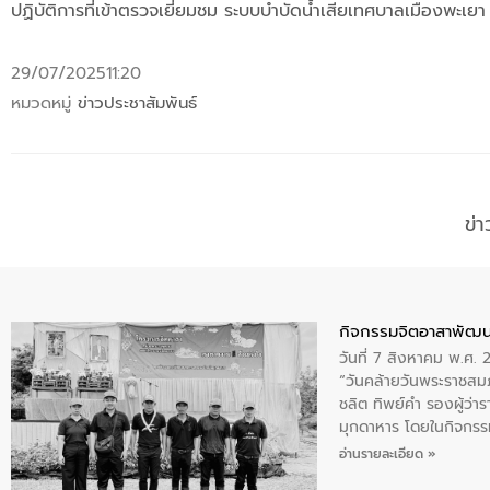
ปฏิบัติการที่เข้าตรวจเยี่ยมชม ระบบบำบัดน้ำเสียเทศบาลเมืองพะ
29/07/2025
11:20
หมวดหมู่
ข่าวประชาสัมพันธ์
ข่
กิจกรรมจิตอาสาพัฒน
วันที่ 7 สิงหาคม พ.ศ.
“วันคล้ายวันพระราชสมภ
ชลิต ทิพย์คำ รองผู้ว่
มุกดาหาร โดยในกิจกรรม
พระบรมราชินีนาถ พระ
อ่านรายละเอียด »