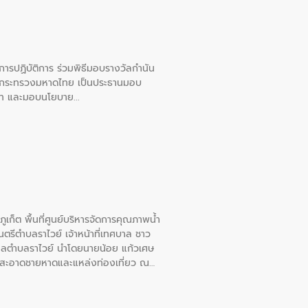
ยการปฏิบัติการ ร่วมพิธีมอบรางวัลกำนัน
การกระทรวงมหาดไทย เป็นประธานมอบ
อวาท และมอบนโยบาย
เก็ต พื้นที่ศูนย์บริหารจัดการคุณภาพน้ำ
รีตำบลราไวย์ เจ้าหน้าที่เทศบาล ชาว
าลตำบลราไวย์ นำโดยนายน้อย แก้วเศษ
วามสะอาดชายหาดและแหล่งท่องเที่ยว ณ