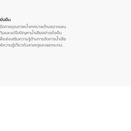
ั่งยืน
หารจัดการคุณภาพน้ำเทศบาลตำบลบางเลน
นและแก้ไขปัญหาน้ำเสียอย่างยั่งยืน
อส่งเสริมความรู้ด้านการจัดการน้ำเสีย
ให้ความรู้เกี่ยวกับสาเหตุและผลกระทบ
ณ เทศบาลตำบลบางเลน จังหวัดนครปฐม