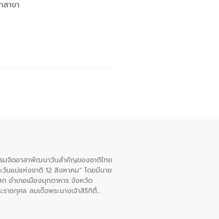
จำสาขา
จกรรมจิตอาสาพัฒนาวันสําคัญของชาติไทย
ะวันแม่แห่งชาติ 12 สิงหาคม” โดยมีนาย
สก อําเภอเมืองมุกดาหาร จังหวัด
าชกุศล สมเด็จพระนางเจ้าสิริกิติ์