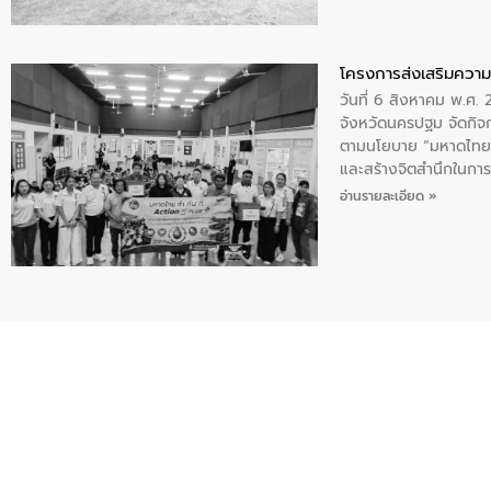
โครงการส่งเสริมความร
วันที่ 6 สิงหาคม พ.ศ
จังหวัดนครปฐม จัดกิจก
ตามนโยบาย “มหาดไทย ทำ
และสร้างจิตสำนึกในการอ
ของน้ำเสีย แนวทางการ
อ่านรายละเอียด »