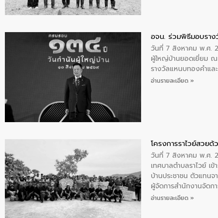
อจน. ร่วมพิธีมอบรางว
วันที่ 7 สิงหาคม พ.ศ. 
ผู้ใหญ่บ้านยอดเยี่ยม
รางวัลแหนบทองคำและปร
อ่านรายละเอียด »
โครงการราไวย์สวยด้ว
วันที่ 7 สิงหาคม พ.ศ. 
เทศบาลตำบลราไวย์ เข้า
บ้านประชาชน ตัวแทนจา
ผู้จัดการสำนักงานจัดก
บริเวณแหลมพรหมเทพ หมู
อ่านรายละเอียด »