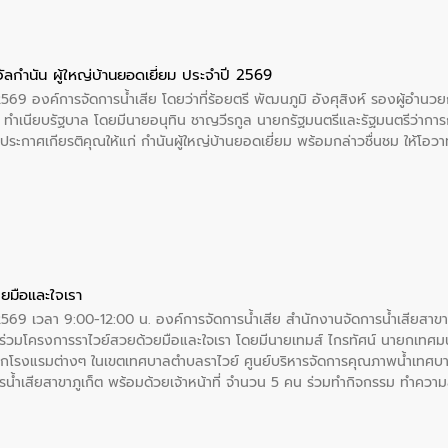
ัลกำนัน ผู้ใหญ่บ้านยอดเยี่ยม ประจำปี 2569
2569 องค์การจัดการน้ำเสีย โดยว่าที่ร้อยตรี พัฒนภูมิ อังศุสิงห์ รองผู้อำนว
 ณ ทำเนียบรัฐบาล โดยมีนายอนุทิน ชาญวีรกูล นายกรัฐมนตรีและรัฐมนตรีว่า
ะกาศเกียรติคุณให้แก่ กำนันผู้ใหญ่บ้านยอดเยี่ยม พร้อมกล่าวชื่นชม ให้โ
ยมือและใจเรา
2569 เวลา 9:00-12:00 น. องค์การจัดการน้ำเสีย สำนักงานจัดการน้ำเสียสาขาภู
ร่วมโครงการราไวย์สวยด้วยมือและใจเรา โดยมีนายเทมส์ ไกรทัศน์ นายกเทศมนต
กโรงแรมต่างๆ ในเขตเทศบาลตำบลราไวย์ ศูนย์บริหารจัดการคุณภาพน้ำเทศบ
ารน้ำเสียสาขาภูเก็ต พร้อมด้วยเจ้าหน้าที่ จำนวน 5 คน ร่วมทำกิจกรรม ทำค
่ที่ 6 ตำบลราไวย์ อำเภอเมือง จังหวัดภูเก็ต