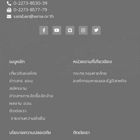
0-2273-8530-39
หลักของ อจน. ในการพัฒนาระบบบำบัดน้ำ
เสียเมื่อผสานกับความเชี่ยวชาญของอีสท์
0-2273-8577-79
วอเตอร์ จะช่วยขับเคลื่อนการศึกษาทั้งในมิติ
saraban@wma.or.th
ทางเทคนิคและความคุ้มค่าทางเศรษฐกิจ
เพื่อสนับสนุนการพัฒนาเมืองอย่างยั่งยืน
ขณะที่ นายบดินทร์ อุดล กรรมการผู้อำนวย
การใหญ่ อีสท์ วอเตอร์ ย้ำว่า การบริหาร
จัดการน้ำยุคใหม่ต้องมุ่งเน้นความคุ้มค่า
ตลอดระบบ โดยการนำน้ำบำบัดกลับมาใช้ใหม่
จะช่วยลดการพึ่งพาน้ำธรรมชาติและสร้าง
เมนูหลัก
หน่วยงานที่เกียวข้อง
สมดุลทางเศรษฐกิจและสิ่งแวดล้อมได้อย่าง
เป็นรูปธรรม ความร่วมมือระหว่างภาครัฐและ
เกี่ยวกับองค์กร
กระทรวงมหาดไทย
ภาคเอกชนในครั้งนี้ นับเป็นก้าวสำคัญของ
องค์การจัดการน้ำเสีย (อจน.) ในการร่วมวาง
ข่าวสาร อจน.
องค์การมหาชนและรัฐวิสาหกิจ
รากฐานโครงสร้างพื้นฐานด้านน้ำของ
สมัครงาน
ประเทศ เพื่อยกระดับประสิทธิภาพการใช้
ข่าวสารการจัดซื้อจัดจ้าง
ทรัพยากรน้ำให้เกิดประโยชน์สูงสุดและเป็นไป
ผลงาน อจน.
ตามมาตรฐานสากล
ติดต่อเรา
รายงานความยั่งยืน
นโยบายความปลอดภัย
ติดต่อเรา