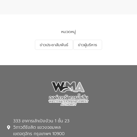
อเนกประสงค์ ชั้น 22 อาคารอีสท์วอเตอร์
ในหัวข้อ “การร่วมศึกษาแนวทางการบริหาร
จัดการน้ำเสียและการนำน้ำกลับมาใช้ประโยชน์
ของประเทศไทย” เพื่อยกระดับการบริหาร
จัดการทรัพยากรน้ำ เสริมสร้างความมั่นคง
ด้านน้ำของประเทศ และเตรียมความพร้อม
หมวดหมู่
รองรับการเติบโตของเมือง รวมถึงการ
ลงทุนในอุตสาหกรรมแห่งอนาคต ตลอดจน
ข่าวประชาสัมพันธ์
ข่าวผู้บริหาร
มุ่งตอบโจทย์ความท้าทายจากวิกฤตการ
เปลี่ยนแปลงสภาพภูมิอากาศและความเสี่ยง
ภัยแล้งในระยะยาว การประสานความร่วมมือ
ในครั้งนี้เป็นการดึงจุดแข็งและความ
เชี่ยวชาญด้านระบบบำบัดน้ำเสียที่เป็นมิตร
ต่อสิ่งแวดล้อมของ องค์การจัดการน้ำเสีย
(อจน.) มาผสานกับประสบการณ์และ
เทคโนโลยีโครงข่ายน้ำครบวงจรในพื้นที่ EEC
ของอีสท์ วอเตอร์ เพื่อร่วมกันศึกษา
เทคโนโลยีการปรับปรุงคุณภาพน้ำ (Water
Reuse) และพัฒนารูปแบบการดำเนินงาน
ร่วมกับท้องถิ่นให้เกิดระบบบริหารจัดการน้ำ
อย่างเป็นรูปธรรม เพื่อรองรับความต้องการ
333 อาคารเล้าเป้งง้วน 1 ชั้น 23
ใช้น้ำที่พุ่งสูงขึ้นจากการขยายตัวของ
วิภาวดีรังสิต แขวงจอมพล
อุตสาหกรรม นายชีระ วงศบูรณะ ผู้อำนวย
เขตจตุจักร กรุงเทพฯ 10900
การองค์การจัดการน้ำเสีย กล่าวถึงภารกิจ