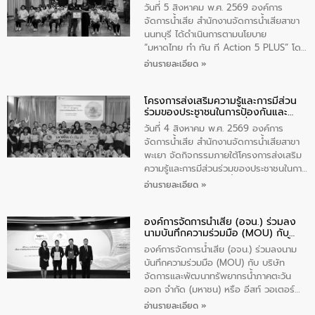
แก้ไขปัญหาน้ำเสียอย่างยั่งยืน
บริหารเทศบาลตำบลวัดสิงห์ ผู้นำชุมชน และ
วันที่ 5 สิงหาคม พ.ศ. 2569 องค์การ
ประชาชนในพื้นที่เทศบาลตำบลวัดสิงก์ที่มี
จัดการน้ำเสีย สำนักงานจัดการน้ำเสียสาขา
ส่วนได้ส่วนเสียในโครงก่อสร้างศูนย์บริหาร
นนทบุรี ได้ดำเนินการตามนโยบาย
จัดการคุณภาพน้ำเทศบาลตำบลวัดสิงห์
“มหาดไทย ทำ ทัน ที Action 5 PLUS” โดย
จังหวัดชัยนาท ให้การต้อนรับ
จัดโครงการส่งเสริมความรู้และการมีส่วน
อ่านรายละเอียด »
ร่วมของประชาชนในการป้องกันและแก้ไข
ปัญหาน้ำเสียอย่างยั่งยืน ภายใต้กิจกรรม
โครงการส่งเสริมความรู้และการมีส่วน
“ชุมชนร่วมใจ น้ำใสยั่งยืน” ได้บรรยายให้
ร่วมของประชาชนในการป้องกันและ
ความรู้เกี่ยวกับการจัดการน้ำเสียและการใช้
แก้ไขปัญหาน้ำเสียอย่างยั่งยืน
ถังดักไขมันให้แก่นักเรียนโรงเรียนวัดบ่อ
วันที่ 4 สิงหาคม พ.ศ. 2569 องค์การ
(นันทวิทยา) เทศบาลนครปากเกร็ด อำเภอ
จัดการน้ำเสีย สำนักงานจัดการน้ำเสียสาขา
ปากเกร็ด จังหวัดนนทบุรี จำนวน 30 คน
พะเยา จัดกิจกรรมภายใต้โครงการส่งเสริม
ความรู้และการมีส่วนร่วมของประชาชนในการ
ป้องกันและแก้ไขปัญหาน้ำเสียอย่างยั่งยืน
อ่านรายละเอียด »
ตามนโยบาย “มหาดไทย ทำทันที Action 5
Plus” โดยจัดอบรมให้ความรู้เรื่องน้ำเสีย
องค์การจัดการน้ำเสีย (อจน.) ร่วมลง
ชุมชนและการบำบัดน้ำเสียเบื้องต้น ให้กับ
นามบันทึกความร่วมมือ (MOU) กับ
นักเรียนชั้นประถมศึกษาปีที่ 5 โรงเรียน
บริษัท จัดการและพัฒนาทรัพยากรน้ำ
เทศบาล 1 (พะเยาประชานุกูล) จำนวน 30
องค์การจัดการน้ำเสีย (อจน.) ร่วมลงนาม
ภาคตะวันออก จำกัด (มหาชน) หรือ อีส
คน
บันทึกความร่วมมือ (MOU) กับ บริษัท
ท์ วอเตอร์
จัดการและพัฒนาทรัพยากรน้ำภาคตะวัน
ออก จำกัด (มหาชน) หรือ อีสท์ วอเตอร์
เมื่อวันอังคารที่ 4 สิงหาคม 2569 ณ ห้อง
อ่านรายละเอียด »