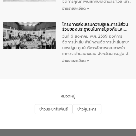
จัดการคุณภาพน้ำเทศบาลตำบลราไวย์ เข้า
ร่วมโครงการราไวย์สวยด้วยมือและใจเรา
อ่านรายละเอียด »
โดยมีนายเทมส์ ไกรทัศน์ นายกเทศมนตรี
ตำบลราไวย์ เจ้าหน้าที่เทศบาล ชาวบ้าน
โครงการส่งเสริมความรู้และการมีส่วน
ประชาชน ตัวแทนจากโรงแรมต่างๆ ในเขต
ร่วมของประชาชนในการป้องกันและ
เทศบาลตำบลราไวย์ ศูนย์บริหารจัดการ
แก้ไขปัญหาน้ำเสียอย่างยั่งยืน
คุณภาพน้ำเทศบาลตำบลราไวย์ นำโดยนาย
วันที่ 6 สิงหาคม พ.ศ. 2569 องค์การ
น้อย แก้วเศษ ผู้จัดการสำนักงานจัดการน้ำ
จัดการน้ำเสีย สำนักงานจัดการน้ำเสียสาขา
เสียสาขาภูเก็ต พร้อมด้วยเจ้าหน้าที่ จำนวน
นครปฐม ศูนย์บริหารจัดการคุณภาพน้ำ
5 คน ร่วมทำกิจกรรม ทำความสะอาด
เทศบาลตำบลบางเลน จังหวัดนครปฐม จัด
ชายหาดและแหล่งท่องเที่ยว ณ บริเวณ
กิจกรรมภายใต้โครงการส่งเสริมความรู้และ
อ่านรายละเอียด »
แหลมพรหมเทพ หมู่ที่ 6 ตำบลราไวย์
การมีส่วนร่วมของประชาชนในการป้องกัน
อำเภอเมือง จังหวัดภูเก็ต
และแก้ไขปัญหาน้ำเสียอย่างยั่งยืน ตาม
นโยบาย “มหาดไทย ทำ ทัน ที Action 5
PLUS” โดยจัดอบรมให้ความรู้แก่ประชาชน
และนักเรียน เพื่อส่งเสริมความรู้ด้านการ
จัดการน้ำเสียและสร้างจิตสำนึกในการ
หมวดหมู่
อนุรักษ์สิ่งแวดล้อม ในหัวข้อ “น้ำเสียชุมชน
และการบำบัดน้ำเสียเบื้องต้น” โดยให้ความรู้
ข่าวประชาสัมพันธ์
ข่าวผู้บริหาร
เกี่ยวกับสาเหตุและผลกระทบของน้ำเสีย
แนวทางการลดการเกิดน้ำเสียจากแหล่ง
กำเนิด การบำบัดน้ำเสียเบื้องต้นในครัวเรือน
ณ เทศบาลตำบลบางเลน จังหวัดนครปฐม