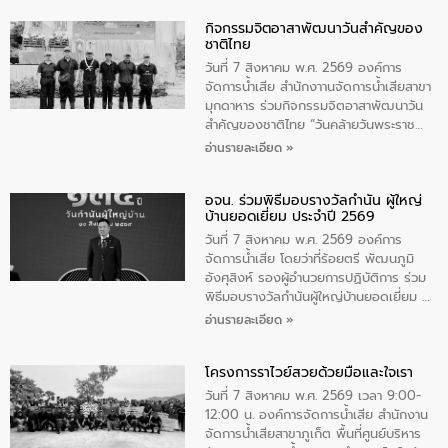
กิจกรรมจิตอาสาพัฒนาวันสําคัญของ
ชาติไทย
วันที่ 7 สิงหาคม พ.ศ. 2569 องค์การ
จัดการน้ำเสีย สำนักงาานจัดการน้ำเสียสาขา
มุกดาหาร ร่วมกิจกรรมจิตอาสาพัฒนาวัน
สําคัญของชาติไทย “วันคล้ายวันพระราช
สมภพ สมเด็จพระนางเจ้าสิริกิติ์พระบรม
อ่านรายละเอียด »
ราชินีนาถ พระบรมราชชนนีพันปีหลวง และ
วันแม่แห่งชาติ 12 สิงหาคม” โดยมีนายชลิต
อจน. ร่วมพิธีมอบรางวัลกำนัน ผู้ใหญ่
ทิพย์คำ รองผู้ว่าราชการจังหวัดมุกดาหาร
บ้านยอดเยี่ยม ประจำปี 2569
เป็นประธานในพิธี ณ เรือนจําชั่วคราวนาโสก
ตําบลนาโสก อําเภอเมืองมุกดาหาร จังหวัด
วันที่ 7 สิงหาคม พ.ศ. 2569 องค์การ
มุกดาหาร โดยในกิจกรรมได้ร่วมปลูกป่า และ
จัดการน้ำเสีย โดยว่าที่ร้อยตรี พัฒนภูมิ
ทําความสะอาดภายในบริเวณ จัดกิจกรรม
อังศุสิงห์ รองผู้อำนวยการปฏิบัติการ ร่วม
เพื่อถวายเป็นพระราชกุศล สมเด็จพระนาง
พิธีมอบรางวัลกำนันผู้ใหญ่บ้านยอดเยี่ยม ณ
เจ้าสิริกิติ์พระบรมราชินีนาถ พระบรมราช
ทำเนียบรัฐบาล โดยมีนายอนุทิน ชาญวีรกูล
อ่านรายละเอียด »
ชนนีพันปีหลวง พร้อมถวายสัจปฏิญาณ
นายกรัฐมนตรีและรัฐมนตรีว่าการกระทรวง
ทำความดีด้วยหัวใจ
มหาดไทย เป็นประธานมอบรางวัลแหนบ
โครงการราไวย์สวยด้วยมือและใจเรา
ทองคำและประกาศเกียรติคุณให้แก่ กำนัน
ผู้ใหญ่บ้านยอดเยี่ยม พร้อมกล่าวชื่นชม ให้
วันที่ 7 สิงหาคม พ.ศ. 2569 เวลา 9:00-
โอวาท และมอบนโยบาย
12:00 น. องค์การจัดการน้ำเสีย สำนักงาน
จัดการน้ำเสียสาขาภูเก็ต พื้นที่ศูนย์บริหาร