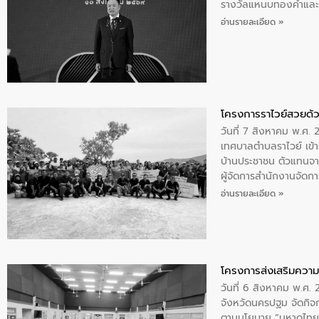
รางวัลแหนบทองคำและปร
อ่านรายละเอียด »
โครงการราไวย์สวยด้ว
วันที่ 7 สิงหาคม พ.ศ. 
เทศบาลตำบลราไวย์ เข้า
บ้านประชาชน ตัวแทนจา
ผู้จัดการสำนักงานจัดก
บริเวณแหลมพรหมเทพ หมู
อ่านรายละเอียด »
โครงการส่งเสริมความร
วันที่ 6 สิงหาคม พ.ศ
จังหวัดนครปฐม จัดกิจก
ตามนโยบาย “มหาดไทย ทำ