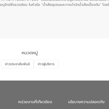
นุรักษ์สิ่งแวดล้อม ในหัวข้อ “น้ำเสียชุมชนและการบำบัดน้ำเสียเบื้องต้น” โดย
ลดการเกิดน้ำเสียจากแหล่งกำเนิด การบำบัดน้ำเสียเบื้องต้นในครัวเรือน 
หมวดหมู่
ข่าวประชาสัมพันธ์
ข่าวผู้บริหาร
หน่วยงานที่เกียวข้อง
นโยบายความปลอดภัย