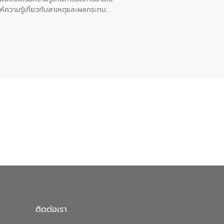
ให้ความรู้เกี่ยวกับสาเหตุและผลกระทบ
ณ เทศบาลตำบลบางเลน จังหวัดนครปฐม
ติดต่อเรา