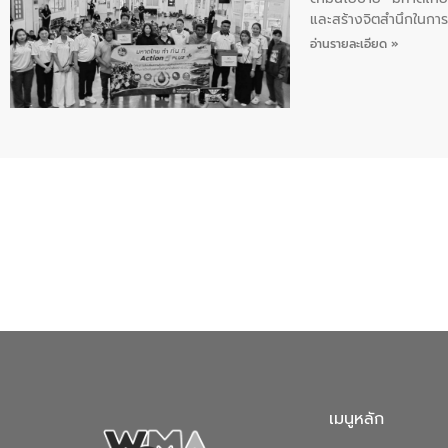
และสร้างจิตสำนึกในการอ
ของน้ำเสีย แนวทางการ
อ่านรายละเอียด »
เมนูหลัก