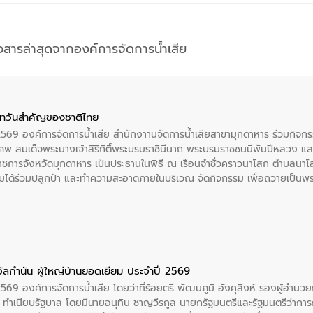
าวสารล่าสุดจากองค์การจัดการน้ำเสีย
าวันสําคัญของชาติไทย
 2569 องค์การจัดการน้ำเสีย สำนักงาานจัดการน้ำเสียสาขามุกดาหาร ร่วมกิ
พ สมเด็จพระนางเจ้าสิริกิติ์พระบรมราชินีนาถ พระบรมราชชนนีพันปีหลวง แล
าราชการจังหวัดมุกดาหาร เป็นประธานในพิธี ณ เรือนจําชั่วคราวนาโสก ตําบลนาโ
ได้ร่วมปลูกป่า และทําความสะอาดภายในบริเวณ จัดกิจกรรม เพื่อถวายเป็นพระร
บรมราชชนนีพันปีหลวง พร้อมถวายสัจปฏิญาณ ทำความดีด้วยหัวใจ
ัลกำนัน ผู้ใหญ่บ้านยอดเยี่ยม ประจำปี 2569
2569 องค์การจัดการน้ำเสีย โดยว่าที่ร้อยตรี พัฒนภูมิ อังศุสิงห์ รองผู้อำนว
 ณ ทำเนียบรัฐบาล โดยมีนายอนุทิน ชาญวีรกูล นายกรัฐมนตรีและรัฐมนตรีว่า