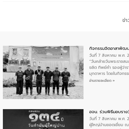
ข่
กิจกรรมจิตอาสาพัฒน
วันที่ 7 สิงหาคม พ.ศ.
“วันคล้ายวันพระราชสมภ
ชลิต ทิพย์คำ รองผู้ว่
มุกดาหาร โดยในกิจกรรม
พระบรมราชินีนาถ พระ
อ่านรายละเอียด »
อจน. ร่วมพิธีมอบรางว
วันที่ 7 สิงหาคม พ.ศ. 
ผู้ใหญ่บ้านยอดเยี่ยม