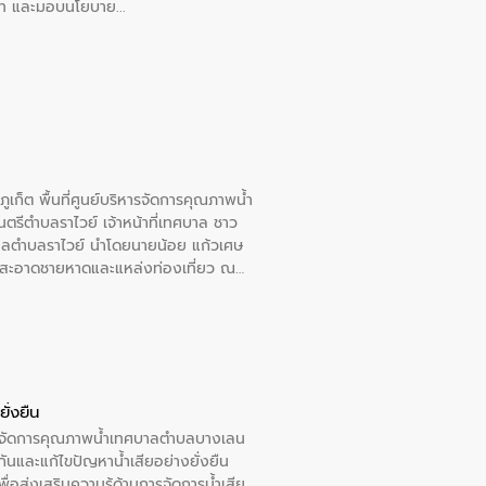
อวาท และมอบนโยบาย
เก็ต พื้นที่ศูนย์บริหารจัดการคุณภาพน้ำ
รีตำบลราไวย์ เจ้าหน้าที่เทศบาล ชาว
าลตำบลราไวย์ นำโดยนายน้อย แก้วเศษ
วามสะอาดชายหาดและแหล่งท่องเที่ยว ณ
ั่งยืน
หารจัดการคุณภาพน้ำเทศบาลตำบลบางเลน
นและแก้ไขปัญหาน้ำเสียอย่างยั่งยืน
อส่งเสริมความรู้ด้านการจัดการน้ำเสีย