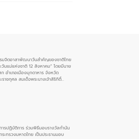
จกรรมจิตอาสาพัฒนาวันสําคัญของชาติไทย
ะวันแม่แห่งชาติ 12 สิงหาคม” โดยมีนาย
สก อําเภอเมืองมุกดาหาร จังหวัด
าชกุศล สมเด็จพระนางเจ้าสิริกิติ์
ยการปฏิบัติการ ร่วมพิธีมอบรางวัลกำนัน
การกระทรวงมหาดไทย เป็นประธานมอบ