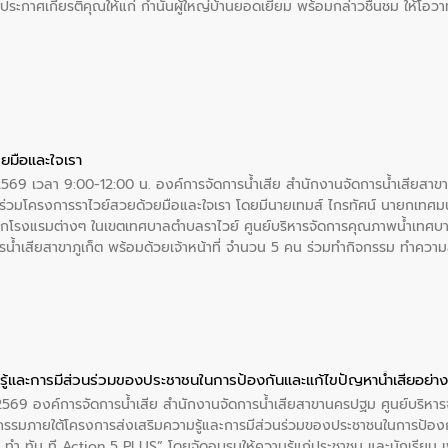
ะกาศเกียรติคุณให้แก่ กำนันผู้ใหญ่บ้านยอดเยี่ยม พร้อมกล่าวชื่นชม ให้โ
ยมือและใจเรา
2569 เวลา 9:00-12:00 น. องค์การจัดการน้ำเสีย สำนักงานจัดการน้ำเสียสาขาภู
ร่วมโครงการราไวย์สวยด้วยมือและใจเรา โดยมีนายเทมส์ ไกรทัศน์ นายกเทศมนต
กโรงแรมต่างๆ ในเขตเทศบาลตำบลราไวย์ ศูนย์บริหารจัดการคุณภาพน้ำเทศบ
ารน้ำเสียสาขาภูเก็ต พร้อมด้วยเจ้าหน้าที่ จำนวน 5 คน ร่วมทำกิจกรรม ทำค
่ที่ 6 ตำบลราไวย์ อำเภอเมือง จังหวัดภูเก็ต
ู้และการมีส่วนร่วมของประชาชนในการป้องกันและแก้ไขปัญหาน้ำเสียอย่างย
. 2569 องค์การจัดการน้ำเสีย สำนักงานจัดการน้ำเสียสาขานครปฐม ศูนย์บริ
รรมภายใต้โครงการส่งเสริมความรู้และการมีส่วนร่วมของประชาชนในการป้องกั
 ทัน ที Action 5 PLUS” โดยจัดอบรมให้ความรู้แก่ประชาชน และนักเรียน เพื่