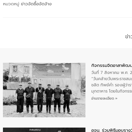
หมวดหมู่
ข่าวจัดซื้อจัดจ้าง
ข่
กิจกรรมจิตอาสาพัฒน
วันที่ 7 สิงหาคม พ.ศ.
“วันคล้ายวันพระราชสมภ
ชลิต ทิพย์คำ รองผู้ว่
มุกดาหาร โดยในกิจกรรม
พระบรมราชินีนาถ พระ
อ่านรายละเอียด »
อจน. ร่วมพิธีมอบรางว