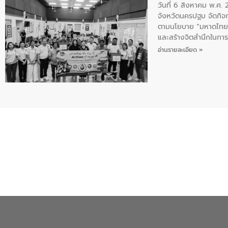
วันที่ 6 สิงหาคม พ.ศ
จังหวัดนครปฐม จัดกิจก
ตามนโยบาย “มหาดไทย ทำ
และสร้างจิตสำนึกในการอ
ของน้ำเสีย แนวทางการ
อ่านรายละเอียด »