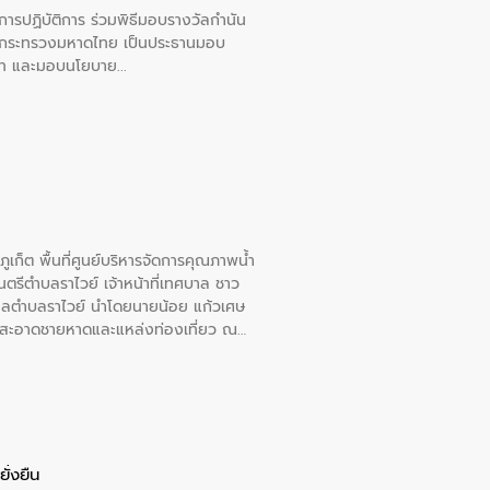
ยการปฏิบัติการ ร่วมพิธีมอบรางวัลกำนัน
การกระทรวงมหาดไทย เป็นประธานมอบ
อวาท และมอบนโยบาย
เก็ต พื้นที่ศูนย์บริหารจัดการคุณภาพน้ำ
รีตำบลราไวย์ เจ้าหน้าที่เทศบาล ชาว
าลตำบลราไวย์ นำโดยนายน้อย แก้วเศษ
วามสะอาดชายหาดและแหล่งท่องเที่ยว ณ
ั่งยืน