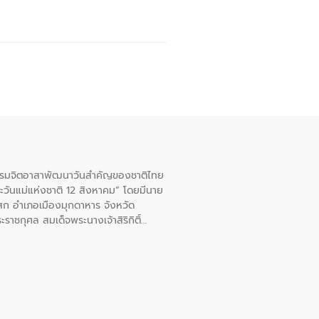
จกรรมจิตอาสาพัฒนาวันสําคัญของชาติไทย
ะวันแม่แห่งชาติ 12 สิงหาคม” โดยมีนาย
สก อําเภอเมืองมุกดาหาร จังหวัด
าชกุศล สมเด็จพระนางเจ้าสิริกิติ์