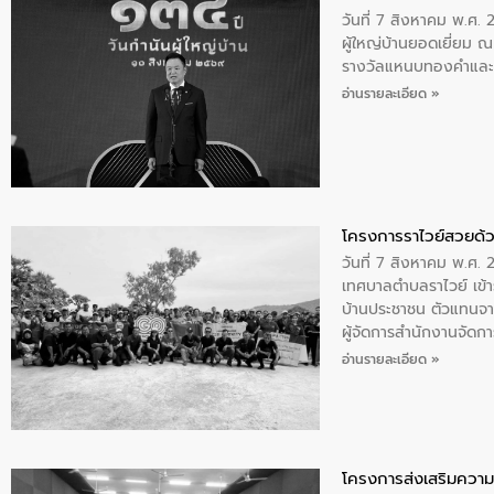
วันที่ 7 สิงหาคม พ.ศ. 
ผู้ใหญ่บ้านยอดเยี่ยม
รางวัลแหนบทองคำและปร
อ่านรายละเอียด »
โครงการราไวย์สวยด้ว
วันที่ 7 สิงหาคม พ.ศ. 
เทศบาลตำบลราไวย์ เข้า
บ้านประชาชน ตัวแทนจา
ผู้จัดการสำนักงานจัดก
บริเวณแหลมพรหมเทพ หมู
อ่านรายละเอียด »
โครงการส่งเสริมความร