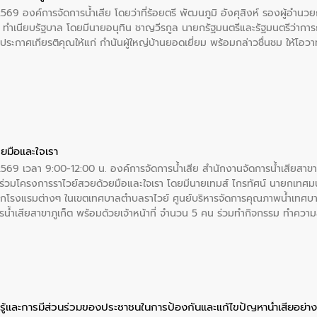
2569 องค์การจัดการน้ำเสีย โดยว่าที่ร้อยตรี พัฒนภูมิ อังศุสิงห์ รองผู้อำนว
 ณ ทำเนียบรัฐบาล โดยมีนายอนุทิน ชาญวีรกูล นายกรัฐมนตรีและรัฐมนตรีว่า
ะกาศเกียรติคุณให้แก่ กำนันผู้ใหญ่บ้านยอดเยี่ยม พร้อมกล่าวชื่นชม ให้โ
ยมือและใจเรา
2569 เวลา 9:00-12:00 น. องค์การจัดการน้ำเสีย สำนักงานจัดการน้ำเสียสาขาภู
ร่วมโครงการราไวย์สวยด้วยมือและใจเรา โดยมีนายเทมส์ ไกรทัศน์ นายกเทศมนต
กโรงแรมต่างๆ ในเขตเทศบาลตำบลราไวย์ ศูนย์บริหารจัดการคุณภาพน้ำเทศบ
ารน้ำเสียสาขาภูเก็ต พร้อมด้วยเจ้าหน้าที่ จำนวน 5 คน ร่วมทำกิจกรรม ทำค
่ที่ 6 ตำบลราไวย์ อำเภอเมือง จังหวัดภูเก็ต
ู้และการมีส่วนร่วมของประชาชนในการป้องกันและแก้ไขปัญหาน้ำเสียอย่างย