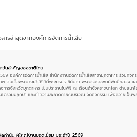
าวสารล่าสุดจากองค์การจัดการน้ำเสีย
าวันสําคัญของชาติไทย
 2569 องค์การจัดการน้ำเสีย สำนักงาานจัดการน้ำเสียสาขามุกดาหาร ร่วมกิ
พ สมเด็จพระนางเจ้าสิริกิติ์พระบรมราชินีนาถ พระบรมราชชนนีพันปีหลวง แล
าราชการจังหวัดมุกดาหาร เป็นประธานในพิธี ณ เรือนจําชั่วคราวนาโสก ตําบลนาโ
ได้ร่วมปลูกป่า และทําความสะอาดภายในบริเวณ จัดกิจกรรม เพื่อถวายเป็นพระร
บรมราชชนนีพันปีหลวง พร้อมถวายสัจปฏิญาณ ทำความดีด้วยหัวใจ
ัลกำนัน ผู้ใหญ่บ้านยอดเยี่ยม ประจำปี 2569