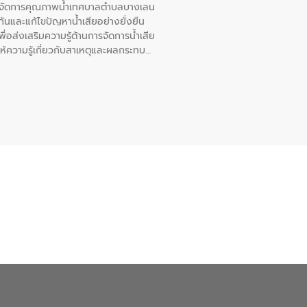
หารจัดการคุณภาพน้ำเทศบาลตำบลบางเลน
นและแก้ไขปัญหาน้ำเสียอย่างยั่งยืน
อส่งเสริมความรู้ด้านการจัดการน้ำเสีย
ให้ความรู้เกี่ยวกับสาเหตุและผลกระทบ
ณ เทศบาลตำบลบางเลน จังหวัดนครปฐม