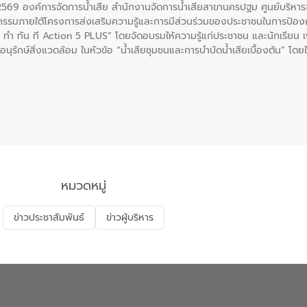
. 2569 องค์การจัดการน้ำเสีย สำนักงานจัดการน้ำเสียสาขานครปฐม ศูนย์บริ
รรมภายใต้โครงการส่งเสริมความรู้และการมีส่วนร่วมของประชาชนในการป้องกั
 ทัน ที Action 5 PLUS” โดยจัดอบรมให้ความรู้แก่ประชาชน และนักเรียน เพื่
นุรักษ์สิ่งแวดล้อม ในหัวข้อ “น้ำเสียชุมชนและการบำบัดน้ำเสียเบื้องต้น” โดย
ลดการเกิดน้ำเสียจากแหล่งกำเนิด การบำบัดน้ำเสียเบื้องต้นในครัวเรือน 
หมวดหมู่
ข่าวประชาสัมพันธ์
ข่าวผู้บริหาร