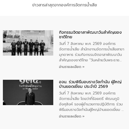
ข่าวสารล่าสุดจากองค์การจัดการน้ำเสีย
กิจกรรมจิตอาสาพัฒนาวันสําคัญของ
ชาติไทย
วันที่ 7 สิงหาคม พ.ศ. 2569 องค์การ
จัดการน้ำเสีย สำนักงาานจัดการน้ำเสียสาขา
มุกดาหาร ร่วมกิจกรรมจิตอาสาพัฒนาวัน
สําคัญของชาติไทย “วันคล้ายวันพระราช
สมภพ สมเด็จพระนางเจ้าสิริกิติ์พระบรม
อ่านรายละเอียด »
ราชินีนาถ พระบรมราชชนนีพันปีหลวง และ
วันแม่แห่งชาติ 12 สิงหาคม” โดยมีนายชลิต
อจน. ร่วมพิธีมอบรางวัลกำนัน ผู้ใหญ่
ทิพย์คำ รองผู้ว่าราชการจังหวัดมุกดาหาร
บ้านยอดเยี่ยม ประจำปี 2569
เป็นประธานในพิธี ณ เรือนจําชั่วคราวนาโสก
ตําบลนาโสก อําเภอเมืองมุกดาหาร จังหวัด
วันที่ 7 สิงหาคม พ.ศ. 2569 องค์การ
มุกดาหาร โดยในกิจกรรมได้ร่วมปลูกป่า และ
จัดการน้ำเสีย โดยว่าที่ร้อยตรี พัฒนภูมิ
ทําความสะอาดภายในบริเวณ จัดกิจกรรม
อังศุสิงห์ รองผู้อำนวยการปฏิบัติการ ร่วม
เพื่อถวายเป็นพระราชกุศล สมเด็จพระนาง
พิธีมอบรางวัลกำนันผู้ใหญ่บ้านยอดเยี่ยม ณ
เจ้าสิริกิติ์พระบรมราชินีนาถ พระบรมราช
ทำเนียบรัฐบาล โดยมีนายอนุทิน ชาญวีรกูล
อ่านรายละเอียด »
ชนนีพันปีหลวง พร้อมถวายสัจปฏิญาณ
นายกรัฐมนตรีและรัฐมนตรีว่าการกระทรวง
ทำความดีด้วยหัวใจ
มหาดไทย เป็นประธานมอบรางวัลแหนบ