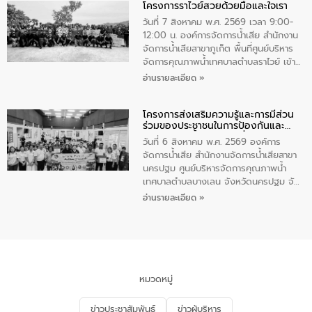
โครงการราไวย์สวยด้วยมือและใจเรา
ทองคำและประกาศเกียรติคุณให้แก่ กำนัน
ผู้ใหญ่บ้านยอดเยี่ยม พร้อมกล่าวชื่นชม ให้
วันที่ 7 สิงหาคม พ.ศ. 2569 เวลา 9:00-
โอวาท และมอบนโยบาย
12:00 น. องค์การจัดการน้ำเสีย สำนักงาน
จัดการน้ำเสียสาขาภูเก็ต พื้นที่ศูนย์บริหาร
จัดการคุณภาพน้ำเทศบาลตำบลราไวย์ เข้า
ร่วมโครงการราไวย์สวยด้วยมือและใจเรา
อ่านรายละเอียด »
โดยมีนายเทมส์ ไกรทัศน์ นายกเทศมนตรี
ตำบลราไวย์ เจ้าหน้าที่เทศบาล ชาวบ้าน
โครงการส่งเสริมความรู้และการมีส่วน
ประชาชน ตัวแทนจากโรงแรมต่างๆ ในเขต
ร่วมของประชาชนในการป้องกันและ
เทศบาลตำบลราไวย์ ศูนย์บริหารจัดการ
แก้ไขปัญหาน้ำเสียอย่างยั่งยืน
คุณภาพน้ำเทศบาลตำบลราไวย์ นำโดยนาย
วันที่ 6 สิงหาคม พ.ศ. 2569 องค์การ
น้อย แก้วเศษ ผู้จัดการสำนักงานจัดการน้ำ
จัดการน้ำเสีย สำนักงานจัดการน้ำเสียสาขา
เสียสาขาภูเก็ต พร้อมด้วยเจ้าหน้าที่ จำนวน
นครปฐม ศูนย์บริหารจัดการคุณภาพน้ำ
5 คน ร่วมทำกิจกรรม ทำความสะอาด
เทศบาลตำบลบางเลน จังหวัดนครปฐม จัด
ชายหาดและแหล่งท่องเที่ยว ณ บริเวณ
กิจกรรมภายใต้โครงการส่งเสริมความรู้และ
อ่านรายละเอียด »
แหลมพรหมเทพ หมู่ที่ 6 ตำบลราไวย์
การมีส่วนร่วมของประชาชนในการป้องกัน
อำเภอเมือง จังหวัดภูเก็ต
และแก้ไขปัญหาน้ำเสียอย่างยั่งยืน ตาม
นโยบาย “มหาดไทย ทำ ทัน ที Action 5
PLUS” โดยจัดอบรมให้ความรู้แก่ประชาชน
และนักเรียน เพื่อส่งเสริมความรู้ด้านการ
จัดการน้ำเสียและสร้างจิตสำนึกในการ
หมวดหมู่
อนุรักษ์สิ่งแวดล้อม ในหัวข้อ “น้ำเสียชุมชน
และการบำบัดน้ำเสียเบื้องต้น” โดยให้ความรู้
ข่าวประชาสัมพันธ์
ข่าวผู้บริหาร