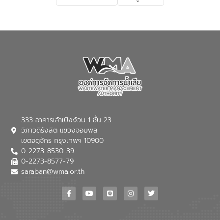
เกี่ยวกับสาเหตุและผลกระทบของน้ำเสีย
แนวทางการลดการเกิดน้ำเสียจากแหล่ง
กำเนิด การบำบัดน้ำเสียเบื้องต้นในครัวเรือน
ณ เทศบาลตำบลบางเลน จังหวัดนครปฐม
333 อาคารเล้าเป้งง้วน 1 ชั้น 23
วิภาวดีรังสิต แขวงจอมพล
เขตจตุจักร กรุงเทพฯ 10900
0-2273-8530-39
0-2273-8577-79
saraban@wma.or.th