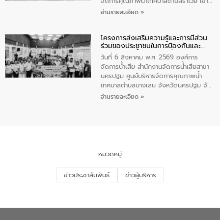
จัดการคุณภาพน้ำเทศบาลตำบลราไวย์ เข้า
ร่วมโครงการราไวย์สวยด้วยมือและใจเรา
อ่านรายละเอียด »
โดยมีนายเทมส์ ไกรทัศน์ นายกเทศมนตรี
ตำบลราไวย์ เจ้าหน้าที่เทศบาล ชาวบ้าน
โครงการส่งเสริมความรู้และการมีส่วน
ประชาชน ตัวแทนจากโรงแรมต่างๆ ในเขต
ร่วมของประชาชนในการป้องกันและ
เทศบาลตำบลราไวย์ ศูนย์บริหารจัดการ
แก้ไขปัญหาน้ำเสียอย่างยั่งยืน
คุณภาพน้ำเทศบาลตำบลราไวย์ นำโดยนาย
วันที่ 6 สิงหาคม พ.ศ. 2569 องค์การ
น้อย แก้วเศษ ผู้จัดการสำนักงานจัดการน้ำ
จัดการน้ำเสีย สำนักงานจัดการน้ำเสียสาขา
เสียสาขาภูเก็ต พร้อมด้วยเจ้าหน้าที่ จำนวน
นครปฐม ศูนย์บริหารจัดการคุณภาพน้ำ
5 คน ร่วมทำกิจกรรม ทำความสะอาด
เทศบาลตำบลบางเลน จังหวัดนครปฐม จัด
ชายหาดและแหล่งท่องเที่ยว ณ บริเวณ
กิจกรรมภายใต้โครงการส่งเสริมความรู้และ
อ่านรายละเอียด »
แหลมพรหมเทพ หมู่ที่ 6 ตำบลราไวย์
การมีส่วนร่วมของประชาชนในการป้องกัน
อำเภอเมือง จังหวัดภูเก็ต
และแก้ไขปัญหาน้ำเสียอย่างยั่งยืน ตาม
นโยบาย “มหาดไทย ทำ ทัน ที Action 5
PLUS” โดยจัดอบรมให้ความรู้แก่ประชาชน
และนักเรียน เพื่อส่งเสริมความรู้ด้านการ
จัดการน้ำเสียและสร้างจิตสำนึกในการ
หมวดหมู่
อนุรักษ์สิ่งแวดล้อม ในหัวข้อ “น้ำเสียชุมชน
และการบำบัดน้ำเสียเบื้องต้น” โดยให้ความรู้
ข่าวประชาสัมพันธ์
ข่าวผู้บริหาร
เกี่ยวกับสาเหตุและผลกระทบของน้ำเสีย
แนวทางการลดการเกิดน้ำเสียจากแหล่ง
กำเนิด การบำบัดน้ำเสียเบื้องต้นในครัวเรือน
ณ เทศบาลตำบลบางเลน จังหวัดนครปฐม