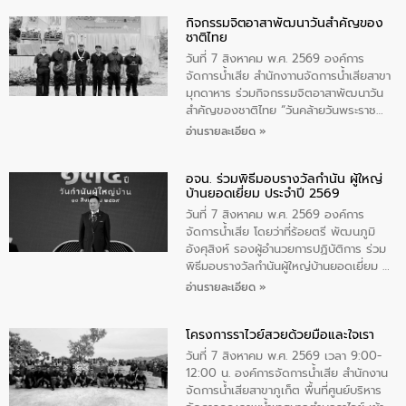
กิจกรรมจิตอาสาพัฒนาวันสําคัญของ
ชาติไทย
วันที่ 7 สิงหาคม พ.ศ. 2569 องค์การ
จัดการน้ำเสีย สำนักงาานจัดการน้ำเสียสาขา
มุกดาหาร ร่วมกิจกรรมจิตอาสาพัฒนาวัน
สําคัญของชาติไทย “วันคล้ายวันพระราช
สมภพ สมเด็จพระนางเจ้าสิริกิติ์พระบรม
อ่านรายละเอียด »
ราชินีนาถ พระบรมราชชนนีพันปีหลวง และ
วันแม่แห่งชาติ 12 สิงหาคม” โดยมีนายชลิต
อจน. ร่วมพิธีมอบรางวัลกำนัน ผู้ใหญ่
ทิพย์คำ รองผู้ว่าราชการจังหวัดมุกดาหาร
บ้านยอดเยี่ยม ประจำปี 2569
เป็นประธานในพิธี ณ เรือนจําชั่วคราวนาโสก
ตําบลนาโสก อําเภอเมืองมุกดาหาร จังหวัด
วันที่ 7 สิงหาคม พ.ศ. 2569 องค์การ
มุกดาหาร โดยในกิจกรรมได้ร่วมปลูกป่า และ
จัดการน้ำเสีย โดยว่าที่ร้อยตรี พัฒนภูมิ
ทําความสะอาดภายในบริเวณ จัดกิจกรรม
อังศุสิงห์ รองผู้อำนวยการปฏิบัติการ ร่วม
เพื่อถวายเป็นพระราชกุศล สมเด็จพระนาง
พิธีมอบรางวัลกำนันผู้ใหญ่บ้านยอดเยี่ยม ณ
เจ้าสิริกิติ์พระบรมราชินีนาถ พระบรมราช
ทำเนียบรัฐบาล โดยมีนายอนุทิน ชาญวีรกูล
อ่านรายละเอียด »
ชนนีพันปีหลวง พร้อมถวายสัจปฏิญาณ
นายกรัฐมนตรีและรัฐมนตรีว่าการกระทรวง
ทำความดีด้วยหัวใจ
มหาดไทย เป็นประธานมอบรางวัลแหนบ
โครงการราไวย์สวยด้วยมือและใจเรา
ทองคำและประกาศเกียรติคุณให้แก่ กำนัน
ผู้ใหญ่บ้านยอดเยี่ยม พร้อมกล่าวชื่นชม ให้
วันที่ 7 สิงหาคม พ.ศ. 2569 เวลา 9:00-
โอวาท และมอบนโยบาย
12:00 น. องค์การจัดการน้ำเสีย สำนักงาน
จัดการน้ำเสียสาขาภูเก็ต พื้นที่ศูนย์บริหาร