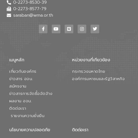
0-2273-8530-39
หลักของ อจน. ในการพัฒนาระบบบำบัดน้ำ
เสียเมื่อผสานกับความเชี่ยวชาญของอีสท์
0-2273-8577-79
วอเตอร์ จะช่วยขับเคลื่อนการศึกษาทั้งในมิติ
saraban@wma.or.th
ทางเทคนิคและความคุ้มค่าทางเศรษฐกิจ
เพื่อสนับสนุนการพัฒนาเมืองอย่างยั่งยืน
ขณะที่ นายบดินทร์ อุดล กรรมการผู้อำนวย
การใหญ่ อีสท์ วอเตอร์ ย้ำว่า การบริหาร
จัดการน้ำยุคใหม่ต้องมุ่งเน้นความคุ้มค่า
ตลอดระบบ โดยการนำน้ำบำบัดกลับมาใช้ใหม่
จะช่วยลดการพึ่งพาน้ำธรรมชาติและสร้าง
เมนูหลัก
หน่วยงานที่เกียวข้อง
สมดุลทางเศรษฐกิจและสิ่งแวดล้อมได้อย่าง
เป็นรูปธรรม ความร่วมมือระหว่างภาครัฐและ
เกี่ยวกับองค์กร
กระทรวงมหาดไทย
ภาคเอกชนในครั้งนี้ นับเป็นก้าวสำคัญของ
องค์การจัดการน้ำเสีย (อจน.) ในการร่วมวาง
ข่าวสาร อจน.
องค์การมหาชนและรัฐวิสาหกิจ
รากฐานโครงสร้างพื้นฐานด้านน้ำของ
สมัครงาน
ประเทศ เพื่อยกระดับประสิทธิภาพการใช้
ข่าวสารการจัดซื้อจัดจ้าง
ทรัพยากรน้ำให้เกิดประโยชน์สูงสุดและเป็นไป
ผลงาน อจน.
ตามมาตรฐานสากล
ติดต่อเรา
รายงานความยั่งยืน
นโยบายความปลอดภัย
ติดต่อเรา