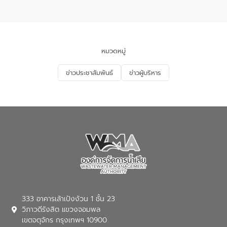
ในหัวข้อ “การร่วมศึกษาแนวทางการบริหาร
จัดการน้ำเสียและการนำน้ำกลับมาใช้ประโยชน์
ของประเทศไทย” เพื่อยกระดับการบริหาร
จัดการทรัพยากรน้ำ เสริมสร้างความมั่นคง
ด้านน้ำของประเทศ และเตรียมความพร้อม
หมวดหมู่
รองรับการเติบโตของเมือง รวมถึงการ
ลงทุนในอุตสาหกรรมแห่งอนาคต ตลอดจน
ข่าวประชาสัมพันธ์
ข่าวผู้บริหาร
มุ่งตอบโจทย์ความท้าทายจากวิกฤตการ
เปลี่ยนแปลงสภาพภูมิอากาศและความเสี่ยง
ภัยแล้งในระยะยาว การประสานความร่วมมือ
ในครั้งนี้เป็นการดึงจุดแข็งและความ
เชี่ยวชาญด้านระบบบำบัดน้ำเสียที่เป็นมิตร
ต่อสิ่งแวดล้อมของ องค์การจัดการน้ำเสีย
(อจน.) มาผสานกับประสบการณ์และ
เทคโนโลยีโครงข่ายน้ำครบวงจรในพื้นที่ EEC
ของอีสท์ วอเตอร์ เพื่อร่วมกันศึกษา
เทคโนโลยีการปรับปรุงคุณภาพน้ำ (Water
Reuse) และพัฒนารูปแบบการดำเนินงาน
ร่วมกับท้องถิ่นให้เกิดระบบบริหารจัดการน้ำ
อย่างเป็นรูปธรรม เพื่อรองรับความต้องการ
333 อาคารเล้าเป้งง้วน 1 ชั้น 23
ใช้น้ำที่พุ่งสูงขึ้นจากการขยายตัวของ
วิภาวดีรังสิต แขวงจอมพล
อุตสาหกรรม นายชีระ วงศบูรณะ ผู้อำนวย
เขตจตุจักร กรุงเทพฯ 10900
การองค์การจัดการน้ำเสีย กล่าวถึงภารกิจ