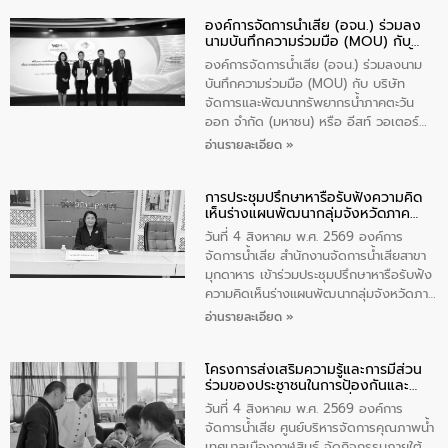
องค์การจัดการน้ำเสีย (อจน.) ร่วมลง
นามบันทึกความร่วมมือ (MOU) กับ
บริษัท จัดการและพัฒนาทรัพยากรน้ำ
องค์การจัดการน้ำเสีย (อจน.) ร่วมลงนาม
ภาคตะวันออก จำกัด (มหาชน) หรือ อีส
บันทึกความร่วมมือ (MOU) กับ บริษัท
ท์ วอเตอร์
จัดการและพัฒนาทรัพยากรน้ำภาคตะวัน
ออก จำกัด (มหาชน) หรือ อีสท์ วอเตอร์
เมื่อวันอังคารที่ 4 สิงหาคม 2569 ณ ห้อง
อ่านรายละเอียด »
อเนกประสงค์ ชั้น 22 อาคารอีสท์วอเตอร์
ในหัวข้อ “การร่วมศึกษาแนวทางการบริหาร
การประชุมปรึกษาหารือรับฟังความคิด
จัดการน้ำเสียและการนำน้ำกลับมาใช้ประโยชน์
เห็นร่างแผนพัฒนากลุ่มจังหวัดภาค
ของประเทศไทย” เพื่อยกระดับการบริหาร
ตะวันออกเฉียงเหนือตอนบน 2 (พ.ศ.
จัดการทรัพยากรน้ำ เสริมสร้างความมั่นคง
วันที่ 4 สิงหาคม พ.ศ. 2569 องค์การ
2571-2575)
ด้านน้ำของประเทศ และเตรียมความพร้อม
จัดการน้ำเสีย สำนักงานจัดการน้ำเสียสาขา
รองรับการเติบโตของเมือง รวมถึงการ
มุกดาหาร เข้าร่วมประชุมปรึกษาหารือรับฟัง
ลงทุนในอุตสาหกรรมแห่งอนาคต ตลอดจน
ความคิดเห็นร่างแผนพัฒนากลุ่มจังหวัดภาค
มุ่งตอบโจทย์ความท้าทายจากวิกฤตการ
ตะวันออกเฉียงเหนือตอนบน 2 (พ.ศ. 2571-
อ่านรายละเอียด »
เปลี่ยนแปลงสภาพภูมิอากาศและความเสี่ยง
2575) ห้องประชุมพระธาตุเชิงชุม ชั้น 4
ภัยแล้งในระยะยาว การประสานความร่วมมือ
ศาลากลางจังหวัดสกลนคร โดยมีนางเกศินี
ในครั้งนี้เป็นการดึงจุดแข็งและความ
โครงการส่งเสริมความรู้และการมีส่วน
พวงประดิษฐ์ พาณิชย์จังหวัดมุกดาหาร
ร่วมของประชาชนในการป้องกันและ
เชี่ยวชาญด้านระบบบำบัดน้ำเสียที่เป็นมิตร
เป็นประธานการประชุมฯ ผ่านระบบออนไลน์
แก้ไขปัญหาน้ำเสียอย่างยั่งยืน
ต่อสิ่งแวดล้อมของ องค์การจัดการน้ำเสีย
(Webox Meeting) ณ ห้องประชุมแก้ว
วันที่ 4 สิงหาคม พ.ศ. 2569 องค์การ
(อจน.) มาผสานกับประสบการณ์และ
กินรี ชั้น 5 ศาลากลางจังหวัดมุกดาหาร
จัดการน้ำเสีย ศูนย์บริหารจัดการคุณภาพน้ำ
เทคโนโลยีโครงข่ายน้ำครบวงจรในพื้นที่ EEC
อำเภอเมืองมุกดาหาร จังหวัดมุกดาหาร
เทศบาลเมืองกาฬสินธุ์ จัดกิจกรรมภายใต้