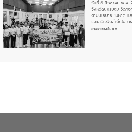
วันที่ 6 สิงหาคม พ.ศ
จังหวัดนครปฐม จัดกิจก
ตามนโยบาย “มหาดไทย ทำ
และสร้างจิตสำนึกในการอ
ของน้ำเสีย แนวทางการ
อ่านรายละเอียด »