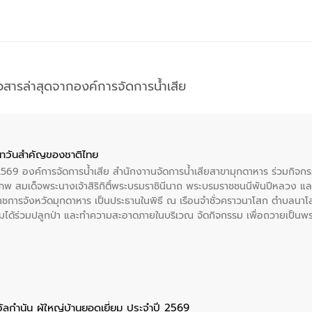
าวสารล่าสุดจากองค์การจัดการน้ำเสีย
าวันสําคัญของชาติไทย
 2569 องค์การจัดการน้ำเสีย สำนักงาานจัดการน้ำเสียสาขามุกดาหาร ร่วมกิ
พ สมเด็จพระนางเจ้าสิริกิติ์พระบรมราชินีนาถ พระบรมราชชนนีพันปีหลวง แล
าราชการจังหวัดมุกดาหาร เป็นประธานในพิธี ณ เรือนจําชั่วคราวนาโสก ตําบลนาโ
ได้ร่วมปลูกป่า และทําความสะอาดภายในบริเวณ จัดกิจกรรม เพื่อถวายเป็นพระร
บรมราชชนนีพันปีหลวง พร้อมถวายสัจปฏิญาณ ทำความดีด้วยหัวใจ
ัลกำนัน ผู้ใหญ่บ้านยอดเยี่ยม ประจำปี 2569