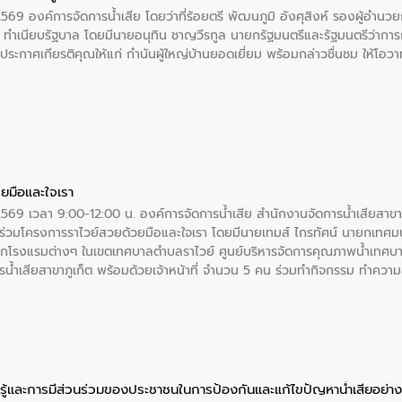
2569 องค์การจัดการน้ำเสีย โดยว่าที่ร้อยตรี พัฒนภูมิ อังศุสิงห์ รองผู้อำนว
 ณ ทำเนียบรัฐบาล โดยมีนายอนุทิน ชาญวีรกูล นายกรัฐมนตรีและรัฐมนตรีว่า
ะกาศเกียรติคุณให้แก่ กำนันผู้ใหญ่บ้านยอดเยี่ยม พร้อมกล่าวชื่นชม ให้โ
ยมือและใจเรา
2569 เวลา 9:00-12:00 น. องค์การจัดการน้ำเสีย สำนักงานจัดการน้ำเสียสาขาภู
ร่วมโครงการราไวย์สวยด้วยมือและใจเรา โดยมีนายเทมส์ ไกรทัศน์ นายกเทศมนต
กโรงแรมต่างๆ ในเขตเทศบาลตำบลราไวย์ ศูนย์บริหารจัดการคุณภาพน้ำเทศบ
ารน้ำเสียสาขาภูเก็ต พร้อมด้วยเจ้าหน้าที่ จำนวน 5 คน ร่วมทำกิจกรรม ทำค
่ที่ 6 ตำบลราไวย์ อำเภอเมือง จังหวัดภูเก็ต
ู้และการมีส่วนร่วมของประชาชนในการป้องกันและแก้ไขปัญหาน้ำเสียอย่างย