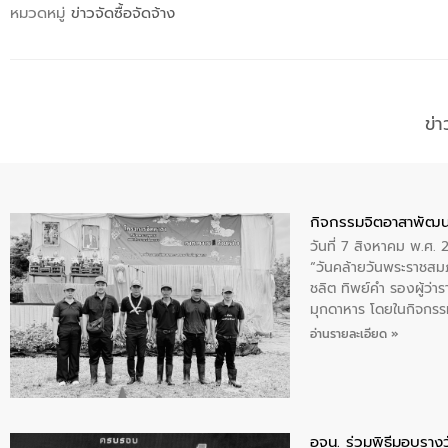
หมวดหมู่
ข่าวจัดซื้อจัดจ้าง
ข่
กิจกรรมจิตอาสาพัฒน
วันที่ 7 สิงหาคม พ.ศ.
“วันคล้ายวันพระราชสมภ
ชลิต ทิพย์คำ รองผู้ว่
มุกดาหาร โดยในกิจกรรม
พระบรมราชินีนาถ พระ
อ่านรายละเอียด »
อจน. ร่วมพิธีมอบรางว