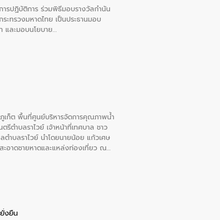
ยการปฏิบัติการ ร่วมพิธีมอบรางวัลกำนัน
การกระทรวงมหาดไทย เป็นประธานมอบ
อวาท และมอบนโยบาย
เก็ต พื้นที่ศูนย์บริหารจัดการคุณภาพน้ำ
รีตำบลราไวย์ เจ้าหน้าที่เทศบาล ชาว
าลตำบลราไวย์ นำโดยนายน้อย แก้วเศษ
วามสะอาดชายหาดและแหล่งท่องเที่ยว ณ
ั่งยืน