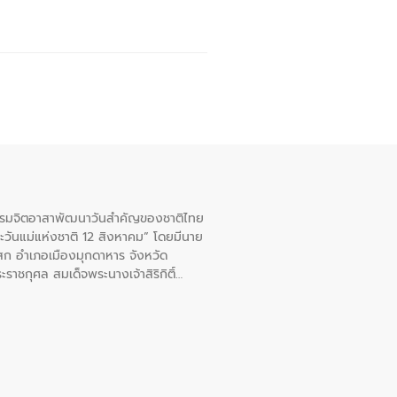
จกรรมจิตอาสาพัฒนาวันสําคัญของชาติไทย
ะวันแม่แห่งชาติ 12 สิงหาคม” โดยมีนาย
สก อําเภอเมืองมุกดาหาร จังหวัด
าชกุศล สมเด็จพระนางเจ้าสิริกิติ์