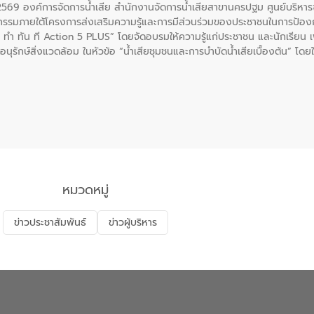
. 2569 องค์การจัดการน้ำเสีย สำนักงานจัดการน้ำเสียสาขานครปฐม ศูนย์บริ
รรมภายใต้โครงการส่งเสริมความรู้และการมีส่วนร่วมของประชาชนในการป้องกั
 ทัน ที Action 5 PLUS” โดยจัดอบรมให้ความรู้แก่ประชาชน และนักเรียน เพื่
นุรักษ์สิ่งแวดล้อม ในหัวข้อ “น้ำเสียชุมชนและการบำบัดน้ำเสียเบื้องต้น” โดย
ลดการเกิดน้ำเสียจากแหล่งกำเนิด การบำบัดน้ำเสียเบื้องต้นในครัวเรือน 
หมวดหมู่
ข่าวประชาสัมพันธ์
ข่าวผู้บริหาร