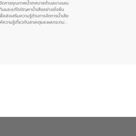
หารจัดการคุณภาพน้ำเทศบาลตำบลบางเลน
นและแก้ไขปัญหาน้ำเสียอย่างยั่งยืน
อส่งเสริมความรู้ด้านการจัดการน้ำเสีย
ให้ความรู้เกี่ยวกับสาเหตุและผลกระทบ
ณ เทศบาลตำบลบางเลน จังหวัดนครปฐม