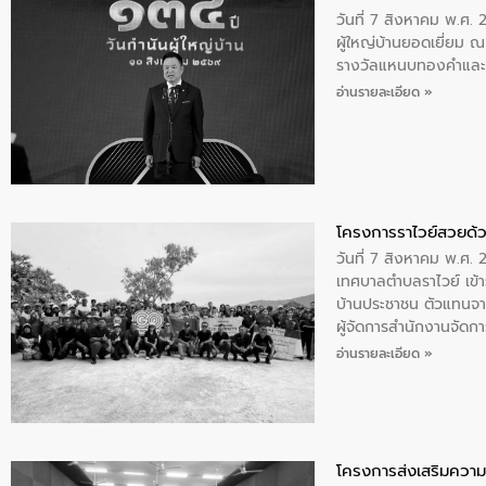
วันที่ 7 สิงหาคม พ.ศ. 
ผู้ใหญ่บ้านยอดเยี่ยม
รางวัลแหนบทองคำและปร
อ่านรายละเอียด »
โครงการราไวย์สวยด้ว
วันที่ 7 สิงหาคม พ.ศ. 
เทศบาลตำบลราไวย์ เข้า
บ้านประชาชน ตัวแทนจา
ผู้จัดการสำนักงานจัดก
บริเวณแหลมพรหมเทพ หมู
อ่านรายละเอียด »
โครงการส่งเสริมความร