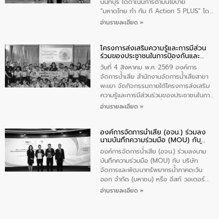
ส่วนได้ส่วนเสียในโครงก่อสร้างศูนย์บริหาร
นนทบุรี ได้ดำเนินการตามนโยบาย
จัดการคุณภาพน้ำเทศบาลตำบลวัดสิงห์
“มหาดไทย ทำ ทัน ที Action 5 PLUS” โดย
จังหวัดชัยนาท ให้การต้อนรับ
จัดโครงการส่งเสริมความรู้และการมีส่วน
อ่านรายละเอียด »
ร่วมของประชาชนในการป้องกันและแก้ไข
ปัญหาน้ำเสียอย่างยั่งยืน ภายใต้กิจกรรม
โครงการส่งเสริมความรู้และการมีส่วน
“ชุมชนร่วมใจ น้ำใสยั่งยืน” ได้บรรยายให้
ร่วมของประชาชนในการป้องกันและ
ความรู้เกี่ยวกับการจัดการน้ำเสียและการใช้
แก้ไขปัญหาน้ำเสียอย่างยั่งยืน
ถังดักไขมันให้แก่นักเรียนโรงเรียนวัดบ่อ
วันที่ 4 สิงหาคม พ.ศ. 2569 องค์การ
(นันทวิทยา) เทศบาลนครปากเกร็ด อำเภอ
จัดการน้ำเสีย สำนักงานจัดการน้ำเสียสาขา
ปากเกร็ด จังหวัดนนทบุรี จำนวน 30 คน
พะเยา จัดกิจกรรมภายใต้โครงการส่งเสริม
ความรู้และการมีส่วนร่วมของประชาชนในการ
ป้องกันและแก้ไขปัญหาน้ำเสียอย่างยั่งยืน
อ่านรายละเอียด »
ตามนโยบาย “มหาดไทย ทำทันที Action 5
Plus” โดยจัดอบรมให้ความรู้เรื่องน้ำเสีย
องค์การจัดการน้ำเสีย (อจน.) ร่วมลง
ชุมชนและการบำบัดน้ำเสียเบื้องต้น ให้กับ
นามบันทึกความร่วมมือ (MOU) กับ
นักเรียนชั้นประถมศึกษาปีที่ 5 โรงเรียน
บริษัท จัดการและพัฒนาทรัพยากรน้ำ
เทศบาล 1 (พะเยาประชานุกูล) จำนวน 30
องค์การจัดการน้ำเสีย (อจน.) ร่วมลงนาม
ภาคตะวันออก จำกัด (มหาชน) หรือ อีส
คน
บันทึกความร่วมมือ (MOU) กับ บริษัท
ท์ วอเตอร์
จัดการและพัฒนาทรัพยากรน้ำภาคตะวัน
ออก จำกัด (มหาชน) หรือ อีสท์ วอเตอร์
เมื่อวันอังคารที่ 4 สิงหาคม 2569 ณ ห้อง
อ่านรายละเอียด »
อเนกประสงค์ ชั้น 22 อาคารอีสท์วอเตอร์
ในหัวข้อ “การร่วมศึกษาแนวทางการบริหาร
จัดการน้ำเสียและการนำน้ำกลับมาใช้ประโยชน์