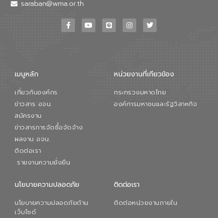
วอเตอร์ จะช่วยขับเคลื่อนการศึกษาทั้งในมิติ
saraban@wma.or.th
ทางเทคนิคและความคุ้มค่าทางเศรษฐกิจ
เพื่อสนับสนุนการพัฒนาเมืองอย่างยั่งยืน
ขณะที่ นายบดินทร์ อุดล กรรมการผู้อำนวย
การใหญ่ อีสท์ วอเตอร์ ย้ำว่า การบริหาร
จัดการน้ำยุคใหม่ต้องมุ่งเน้นความคุ้มค่า
ตลอดระบบ โดยการนำน้ำบำบัดกลับมาใช้ใหม่
จะช่วยลดการพึ่งพาน้ำธรรมชาติและสร้าง
เมนูหลัก
หน่วยงานที่เกียวข้อง
สมดุลทางเศรษฐกิจและสิ่งแวดล้อมได้อย่าง
เป็นรูปธรรม ความร่วมมือระหว่างภาครัฐและ
เกี่ยวกับองค์กร
กระทรวงมหาดไทย
ภาคเอกชนในครั้งนี้ นับเป็นก้าวสำคัญของ
องค์การจัดการน้ำเสีย (อจน.) ในการร่วมวาง
ข่าวสาร อจน.
องค์การมหาชนและรัฐวิสาหกิจ
รากฐานโครงสร้างพื้นฐานด้านน้ำของ
สมัครงาน
ประเทศ เพื่อยกระดับประสิทธิภาพการใช้
ข่าวสารการจัดซื้อจัดจ้าง
ทรัพยากรน้ำให้เกิดประโยชน์สูงสุดและเป็นไป
ผลงาน อจน.
ตามมาตรฐานสากล
ติดต่อเรา
รายงานความยั่งยืน
นโยบายความปลอดภัย
ติดต่อเรา
นโยบายความปลอดภัยด้าน
ติดต่อหน่วยงานภายใน
เว็บไซต์