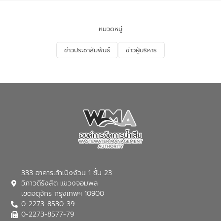
ของประเทศไทย” เพื่อยกระดับการบริหาร
จัดการทรัพยากรน้ำ เสริมสร้างความมั่นคง
ด้านน้ำของประเทศ และเตรียมความพร้อม
หมวดหมู่
รองรับการเติบโตของเมือง รวมถึงการ
ลงทุนในอุตสาหกรรมแห่งอนาคต ตลอดจน
ข่าวประชาสัมพันธ์
ข่าวผู้บริหาร
มุ่งตอบโจทย์ความท้าทายจากวิกฤตการ
เปลี่ยนแปลงสภาพภูมิอากาศและความเสี่ยง
ภัยแล้งในระยะยาว การประสานความร่วมมือ
ในครั้งนี้เป็นการดึงจุดแข็งและความ
เชี่ยวชาญด้านระบบบำบัดน้ำเสียที่เป็นมิตร
ต่อสิ่งแวดล้อมของ องค์การจัดการน้ำเสีย
(อจน.) มาผสานกับประสบการณ์และ
เทคโนโลยีโครงข่ายน้ำครบวงจรในพื้นที่ EEC
ของอีสท์ วอเตอร์ เพื่อร่วมกันศึกษา
เทคโนโลยีการปรับปรุงคุณภาพน้ำ (Water
Reuse) และพัฒนารูปแบบการดำเนินงาน
ร่วมกับท้องถิ่นให้เกิดระบบบริหารจัดการน้ำ
อย่างเป็นรูปธรรม เพื่อรองรับความต้องการ
333 อาคารเล้าเป้งง้วน 1 ชั้น 23
ใช้น้ำที่พุ่งสูงขึ้นจากการขยายตัวของ
วิภาวดีรังสิต แขวงจอมพล
อุตสาหกรรม นายชีระ วงศบูรณะ ผู้อำนวย
เขตจตุจักร กรุงเทพฯ 10900
การองค์การจัดการน้ำเสีย กล่าวถึงภารกิจ
0-2273-8530-39
หลักของ อจน. ในการพัฒนาระบบบำบัดน้ำ
เสียเมื่อผสานกับความเชี่ยวชาญของอีสท์
0-2273-8577-79