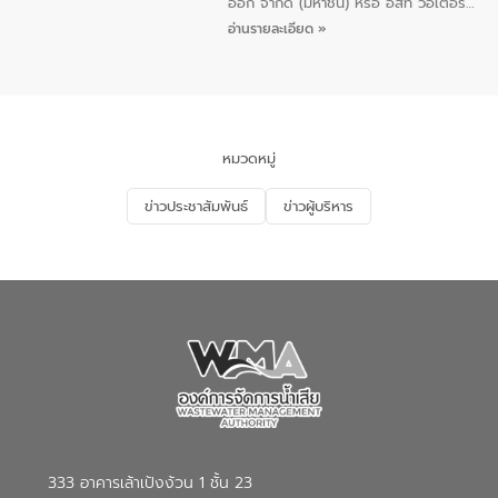
ออก จำกัด (มหาชน) หรือ อีสท์ วอเตอร์
เมื่อวันอังคารที่ 4 สิงหาคม 2569 ณ ห้อง
อ่านรายละเอียด »
อเนกประสงค์ ชั้น 22 อาคารอีสท์วอเตอร์
ในหัวข้อ “การร่วมศึกษาแนวทางการบริหาร
จัดการน้ำเสียและการนำน้ำกลับมาใช้ประโยชน์
ของประเทศไทย” เพื่อยกระดับการบริหาร
จัดการทรัพยากรน้ำ เสริมสร้างความมั่นคง
ด้านน้ำของประเทศ และเตรียมความพร้อม
หมวดหมู่
รองรับการเติบโตของเมือง รวมถึงการ
ลงทุนในอุตสาหกรรมแห่งอนาคต ตลอดจน
ข่าวประชาสัมพันธ์
ข่าวผู้บริหาร
มุ่งตอบโจทย์ความท้าทายจากวิกฤตการ
เปลี่ยนแปลงสภาพภูมิอากาศและความเสี่ยง
ภัยแล้งในระยะยาว การประสานความร่วมมือ
ในครั้งนี้เป็นการดึงจุดแข็งและความ
เชี่ยวชาญด้านระบบบำบัดน้ำเสียที่เป็นมิตร
ต่อสิ่งแวดล้อมของ องค์การจัดการน้ำเสีย
(อจน.) มาผสานกับประสบการณ์และ
เทคโนโลยีโครงข่ายน้ำครบวงจรในพื้นที่ EEC
ของอีสท์ วอเตอร์ เพื่อร่วมกันศึกษา
เทคโนโลยีการปรับปรุงคุณภาพน้ำ (Water
Reuse) และพัฒนารูปแบบการดำเนินงาน
ร่วมกับท้องถิ่นให้เกิดระบบบริหารจัดการน้ำ
อย่างเป็นรูปธรรม เพื่อรองรับความต้องการ
333 อาคารเล้าเป้งง้วน 1 ชั้น 23
ใช้น้ำที่พุ่งสูงขึ้นจากการขยายตัวของ