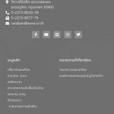
วิภาวดีรังสิต แขวงจอมพล
อุตสาหกรรม นายชีระ วงศบูรณะ ผู้อำนวย
เขตจตุจักร กรุงเทพฯ 10900
การองค์การจัดการน้ำเสีย กล่าวถึงภารกิจ
0-2273-8530-39
หลักของ อจน. ในการพัฒนาระบบบำบัดน้ำ
เสียเมื่อผสานกับความเชี่ยวชาญของอีสท์
0-2273-8577-79
วอเตอร์ จะช่วยขับเคลื่อนการศึกษาทั้งในมิติ
saraban@wma.or.th
ทางเทคนิคและความคุ้มค่าทางเศรษฐกิจ
เพื่อสนับสนุนการพัฒนาเมืองอย่างยั่งยืน
ขณะที่ นายบดินทร์ อุดล กรรมการผู้อำนวย
การใหญ่ อีสท์ วอเตอร์ ย้ำว่า การบริหาร
จัดการน้ำยุคใหม่ต้องมุ่งเน้นความคุ้มค่า
ตลอดระบบ โดยการนำน้ำบำบัดกลับมาใช้ใหม่
จะช่วยลดการพึ่งพาน้ำธรรมชาติและสร้าง
เมนูหลัก
หน่วยงานที่เกียวข้อง
สมดุลทางเศรษฐกิจและสิ่งแวดล้อมได้อย่าง
เป็นรูปธรรม ความร่วมมือระหว่างภาครัฐและ
เกี่ยวกับองค์กร
กระทรวงมหาดไทย
ภาคเอกชนในครั้งนี้ นับเป็นก้าวสำคัญของ
องค์การจัดการน้ำเสีย (อจน.) ในการร่วมวาง
ข่าวสาร อจน.
องค์การมหาชนและรัฐวิสาหกิจ
รากฐานโครงสร้างพื้นฐานด้านน้ำของ
สมัครงาน
ประเทศ เพื่อยกระดับประสิทธิภาพการใช้
ข่าวสารการจัดซื้อจัดจ้าง
ทรัพยากรน้ำให้เกิดประโยชน์สูงสุดและเป็นไป
ผลงาน อจน.
ตามมาตรฐานสากล
ติดต่อเรา
รายงานความยั่งยืน