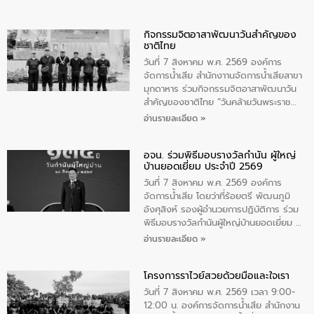
กิจกรรมจิตอาสาพัฒนาวันสําคัญของ
ชาติไทย
วันที่ 7 สิงหาคม พ.ศ. 2569 องค์การ
จัดการน้ำเสีย สำนักงาานจัดการน้ำเสียสาขา
มุกดาหาร ร่วมกิจกรรมจิตอาสาพัฒนาวัน
สําคัญของชาติไทย “วันคล้ายวันพระราช
สมภพ สมเด็จพระนางเจ้าสิริกิติ์พระบรม
อ่านรายละเอียด »
ราชินีนาถ พระบรมราชชนนีพันปีหลวง และ
วันแม่แห่งชาติ 12 สิงหาคม” โดยมีนายชลิต
อจน. ร่วมพิธีมอบรางวัลกำนัน ผู้ใหญ่
ทิพย์คำ รองผู้ว่าราชการจังหวัดมุกดาหาร
บ้านยอดเยี่ยม ประจำปี 2569
เป็นประธานในพิธี ณ เรือนจําชั่วคราวนาโสก
ตําบลนาโสก อําเภอเมืองมุกดาหาร จังหวัด
วันที่ 7 สิงหาคม พ.ศ. 2569 องค์การ
มุกดาหาร โดยในกิจกรรมได้ร่วมปลูกป่า และ
จัดการน้ำเสีย โดยว่าที่ร้อยตรี พัฒนภูมิ
ทําความสะอาดภายในบริเวณ จัดกิจกรรม
อังศุสิงห์ รองผู้อำนวยการปฏิบัติการ ร่วม
เพื่อถวายเป็นพระราชกุศล สมเด็จพระนาง
พิธีมอบรางวัลกำนันผู้ใหญ่บ้านยอดเยี่ยม ณ
เจ้าสิริกิติ์พระบรมราชินีนาถ พระบรมราช
ทำเนียบรัฐบาล โดยมีนายอนุทิน ชาญวีรกูล
อ่านรายละเอียด »
ชนนีพันปีหลวง พร้อมถวายสัจปฏิญาณ
นายกรัฐมนตรีและรัฐมนตรีว่าการกระทรวง
ทำความดีด้วยหัวใจ
มหาดไทย เป็นประธานมอบรางวัลแหนบ
โครงการราไวย์สวยด้วยมือและใจเรา
ทองคำและประกาศเกียรติคุณให้แก่ กำนัน
ผู้ใหญ่บ้านยอดเยี่ยม พร้อมกล่าวชื่นชม ให้
วันที่ 7 สิงหาคม พ.ศ. 2569 เวลา 9:00-
โอวาท และมอบนโยบาย
12:00 น. องค์การจัดการน้ำเสีย สำนักงาน