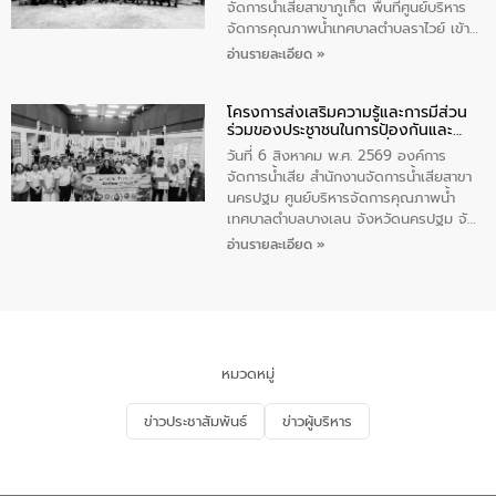
จัดการน้ำเสียสาขาภูเก็ต พื้นที่ศูนย์บริหาร
จัดการคุณภาพน้ำเทศบาลตำบลราไวย์ เข้า
ร่วมโครงการราไวย์สวยด้วยมือและใจเรา
อ่านรายละเอียด »
โดยมีนายเทมส์ ไกรทัศน์ นายกเทศมนตรี
ตำบลราไวย์ เจ้าหน้าที่เทศบาล ชาวบ้าน
โครงการส่งเสริมความรู้และการมีส่วน
ประชาชน ตัวแทนจากโรงแรมต่างๆ ในเขต
ร่วมของประชาชนในการป้องกันและ
เทศบาลตำบลราไวย์ ศูนย์บริหารจัดการ
แก้ไขปัญหาน้ำเสียอย่างยั่งยืน
คุณภาพน้ำเทศบาลตำบลราไวย์ นำโดยนาย
วันที่ 6 สิงหาคม พ.ศ. 2569 องค์การ
น้อย แก้วเศษ ผู้จัดการสำนักงานจัดการน้ำ
จัดการน้ำเสีย สำนักงานจัดการน้ำเสียสาขา
เสียสาขาภูเก็ต พร้อมด้วยเจ้าหน้าที่ จำนวน
นครปฐม ศูนย์บริหารจัดการคุณภาพน้ำ
5 คน ร่วมทำกิจกรรม ทำความสะอาด
เทศบาลตำบลบางเลน จังหวัดนครปฐม จัด
ชายหาดและแหล่งท่องเที่ยว ณ บริเวณ
กิจกรรมภายใต้โครงการส่งเสริมความรู้และ
อ่านรายละเอียด »
แหลมพรหมเทพ หมู่ที่ 6 ตำบลราไวย์
การมีส่วนร่วมของประชาชนในการป้องกัน
อำเภอเมือง จังหวัดภูเก็ต
และแก้ไขปัญหาน้ำเสียอย่างยั่งยืน ตาม
นโยบาย “มหาดไทย ทำ ทัน ที Action 5
PLUS” โดยจัดอบรมให้ความรู้แก่ประชาชน
และนักเรียน เพื่อส่งเสริมความรู้ด้านการ
จัดการน้ำเสียและสร้างจิตสำนึกในการ
หมวดหมู่
อนุรักษ์สิ่งแวดล้อม ในหัวข้อ “น้ำเสียชุมชน
และการบำบัดน้ำเสียเบื้องต้น” โดยให้ความรู้
ข่าวประชาสัมพันธ์
ข่าวผู้บริหาร
เกี่ยวกับสาเหตุและผลกระทบของน้ำเสีย
แนวทางการลดการเกิดน้ำเสียจากแหล่ง
กำเนิด การบำบัดน้ำเสียเบื้องต้นในครัวเรือน
ณ เทศบาลตำบลบางเลน จังหวัดนครปฐม