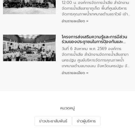
โอวาท และมอบนโยบาย
12:00 น. องค์การจัดการน้ำเสีย สำนักงาน
จัดการน้ำเสียสาขาภูเก็ต พื้นที่ศูนย์บริหาร
จัดการคุณภาพน้ำเทศบาลตำบลราไวย์ เข้า
ร่วมโครงการราไวย์สวยด้วยมือและใจเรา
อ่านรายละเอียด »
โดยมีนายเทมส์ ไกรทัศน์ นายกเทศมนตรี
ตำบลราไวย์ เจ้าหน้าที่เทศบาล ชาวบ้าน
โครงการส่งเสริมความรู้และการมีส่วน
ประชาชน ตัวแทนจากโรงแรมต่างๆ ในเขต
ร่วมของประชาชนในการป้องกันและ
เทศบาลตำบลราไวย์ ศูนย์บริหารจัดการ
แก้ไขปัญหาน้ำเสียอย่างยั่งยืน
คุณภาพน้ำเทศบาลตำบลราไวย์ นำโดยนาย
วันที่ 6 สิงหาคม พ.ศ. 2569 องค์การ
น้อย แก้วเศษ ผู้จัดการสำนักงานจัดการน้ำ
จัดการน้ำเสีย สำนักงานจัดการน้ำเสียสาขา
เสียสาขาภูเก็ต พร้อมด้วยเจ้าหน้าที่ จำนวน
นครปฐม ศูนย์บริหารจัดการคุณภาพน้ำ
5 คน ร่วมทำกิจกรรม ทำความสะอาด
เทศบาลตำบลบางเลน จังหวัดนครปฐม จัด
ชายหาดและแหล่งท่องเที่ยว ณ บริเวณ
กิจกรรมภายใต้โครงการส่งเสริมความรู้และ
อ่านรายละเอียด »
แหลมพรหมเทพ หมู่ที่ 6 ตำบลราไวย์
การมีส่วนร่วมของประชาชนในการป้องกัน
อำเภอเมือง จังหวัดภูเก็ต
และแก้ไขปัญหาน้ำเสียอย่างยั่งยืน ตาม
นโยบาย “มหาดไทย ทำ ทัน ที Action 5
PLUS” โดยจัดอบรมให้ความรู้แก่ประชาชน
และนักเรียน เพื่อส่งเสริมความรู้ด้านการ
จัดการน้ำเสียและสร้างจิตสำนึกในการ
หมวดหมู่
อนุรักษ์สิ่งแวดล้อม ในหัวข้อ “น้ำเสียชุมชน
และการบำบัดน้ำเสียเบื้องต้น” โดยให้ความรู้
ข่าวประชาสัมพันธ์
ข่าวผู้บริหาร
เกี่ยวกับสาเหตุและผลกระทบของน้ำเสีย
แนวทางการลดการเกิดน้ำเสียจากแหล่ง
กำเนิด การบำบัดน้ำเสียเบื้องต้นในครัวเรือน