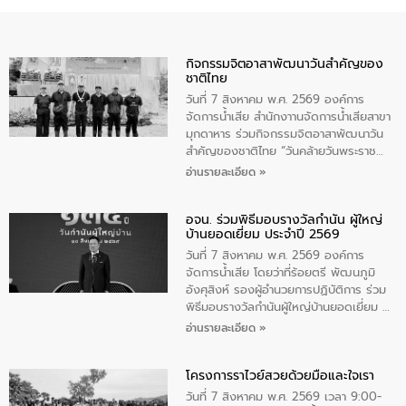
กิจกรรมจิตอาสาพัฒนาวันสําคัญของ
ชาติไทย
วันที่ 7 สิงหาคม พ.ศ. 2569 องค์การ
จัดการน้ำเสีย สำนักงาานจัดการน้ำเสียสาขา
มุกดาหาร ร่วมกิจกรรมจิตอาสาพัฒนาวัน
สําคัญของชาติไทย “วันคล้ายวันพระราช
สมภพ สมเด็จพระนางเจ้าสิริกิติ์พระบรม
อ่านรายละเอียด »
ราชินีนาถ พระบรมราชชนนีพันปีหลวง และ
วันแม่แห่งชาติ 12 สิงหาคม” โดยมีนายชลิต
อจน. ร่วมพิธีมอบรางวัลกำนัน ผู้ใหญ่
ทิพย์คำ รองผู้ว่าราชการจังหวัดมุกดาหาร
บ้านยอดเยี่ยม ประจำปี 2569
เป็นประธานในพิธี ณ เรือนจําชั่วคราวนาโสก
ตําบลนาโสก อําเภอเมืองมุกดาหาร จังหวัด
วันที่ 7 สิงหาคม พ.ศ. 2569 องค์การ
มุกดาหาร โดยในกิจกรรมได้ร่วมปลูกป่า และ
จัดการน้ำเสีย โดยว่าที่ร้อยตรี พัฒนภูมิ
ทําความสะอาดภายในบริเวณ จัดกิจกรรม
อังศุสิงห์ รองผู้อำนวยการปฏิบัติการ ร่วม
เพื่อถวายเป็นพระราชกุศล สมเด็จพระนาง
พิธีมอบรางวัลกำนันผู้ใหญ่บ้านยอดเยี่ยม ณ
เจ้าสิริกิติ์พระบรมราชินีนาถ พระบรมราช
ทำเนียบรัฐบาล โดยมีนายอนุทิน ชาญวีรกูล
อ่านรายละเอียด »
ชนนีพันปีหลวง พร้อมถวายสัจปฏิญาณ
นายกรัฐมนตรีและรัฐมนตรีว่าการกระทรวง
ทำความดีด้วยหัวใจ
มหาดไทย เป็นประธานมอบรางวัลแหนบ
โครงการราไวย์สวยด้วยมือและใจเรา
ทองคำและประกาศเกียรติคุณให้แก่ กำนัน
ผู้ใหญ่บ้านยอดเยี่ยม พร้อมกล่าวชื่นชม ให้
วันที่ 7 สิงหาคม พ.ศ. 2569 เวลา 9:00-