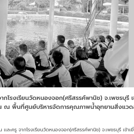
 จากโรงเรียนวัดหนองจอก(ศรีสรรค์พานิช) จ.เพชรบุรี 
 พื้นที่ศูนย์บริหารจัดการคุณภาพน้ำอุทยานสิ่งแวดล
 เเละครู จากโรงเรียนวัดหนองจอก(ศรีสรรค์พานิช) จ.เพชรบุรี เข้าเ