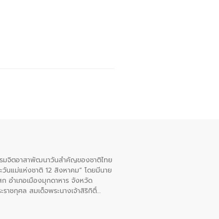
จกรรมจิตอาสาพัฒนาวันสําคัญของชาติไทย
ะวันแม่แห่งชาติ 12 สิงหาคม” โดยมีนาย
สก อําเภอเมืองมุกดาหาร จังหวัด
าชกุศล สมเด็จพระนางเจ้าสิริกิติ์