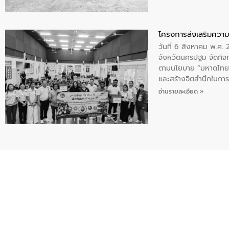
โครงการส่งเสริมความร
วันที่ 6 สิงหาคม พ.ศ
จังหวัดนครปฐม จัดกิจก
ตามนโยบาย “มหาดไทย ทำ
และสร้างจิตสำนึกในการอ
ของน้ำเสีย แนวทางการ
อ่านรายละเอียด »