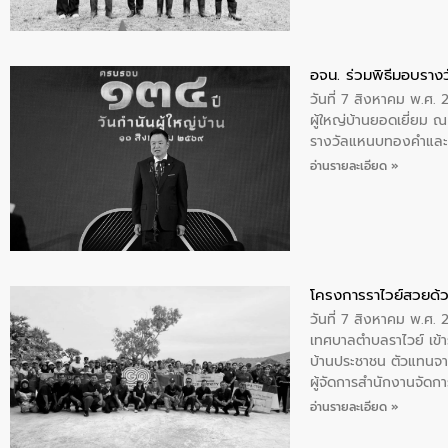
อจน. ร่วมพิธีมอบรางว
วันที่ 7 สิงหาคม พ.ศ. 
ผู้ใหญ่บ้านยอดเยี่ยม
รางวัลแหนบทองคำและปร
อ่านรายละเอียด »
โครงการราไวย์สวยด้ว
วันที่ 7 สิงหาคม พ.ศ. 
เทศบาลตำบลราไวย์ เข้า
บ้านประชาชน ตัวแทนจา
ผู้จัดการสำนักงานจัดก
บริเวณแหลมพรหมเทพ หมู
อ่านรายละเอียด »