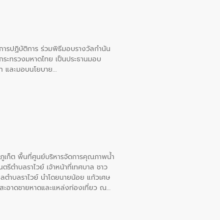
ยการปฏิบัติการ ร่วมพิธีมอบรางวัลกำนัน
การกระทรวงมหาดไทย เป็นประธานมอบ
อวาท และมอบนโยบาย
เก็ต พื้นที่ศูนย์บริหารจัดการคุณภาพน้ำ
รีตำบลราไวย์ เจ้าหน้าที่เทศบาล ชาว
าลตำบลราไวย์ นำโดยนายน้อย แก้วเศษ
วามสะอาดชายหาดและแหล่งท่องเที่ยว ณ