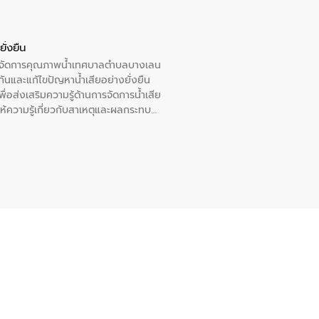
ั่งยืน
หารจัดการคุณภาพน้ำเทศบาลตำบลบางเลน
นและแก้ไขปัญหาน้ำเสียอย่างยั่งยืน
อส่งเสริมความรู้ด้านการจัดการน้ำเสีย
ให้ความรู้เกี่ยวกับสาเหตุและผลกระทบ
ณ เทศบาลตำบลบางเลน จังหวัดนครปฐม