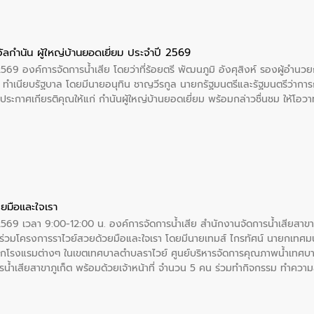
ัลกำนัน ผู้ใหญ่บ้านยอดเยี่ยม ประจำปี 2569
2569 องค์การจัดการน้ำเสีย โดยว่าที่ร้อยตรี พัฒนภูมิ อังศุสิงห์ รองผู้อำนว
 ณ ทำเนียบรัฐบาล โดยมีนายอนุทิน ชาญวีรกูล นายกรัฐมนตรีและรัฐมนตรีว่า
ะกาศเกียรติคุณให้แก่ กำนันผู้ใหญ่บ้านยอดเยี่ยม พร้อมกล่าวชื่นชม ให้โ
ยมือและใจเรา
2569 เวลา 9:00-12:00 น. องค์การจัดการน้ำเสีย สำนักงานจัดการน้ำเสียสาขาภู
ร่วมโครงการราไวย์สวยด้วยมือและใจเรา โดยมีนายเทมส์ ไกรทัศน์ นายกเทศมนต
กโรงแรมต่างๆ ในเขตเทศบาลตำบลราไวย์ ศูนย์บริหารจัดการคุณภาพน้ำเทศบ
ารน้ำเสียสาขาภูเก็ต พร้อมด้วยเจ้าหน้าที่ จำนวน 5 คน ร่วมทำกิจกรรม ทำค
่ที่ 6 ตำบลราไวย์ อำเภอเมือง จังหวัดภูเก็ต