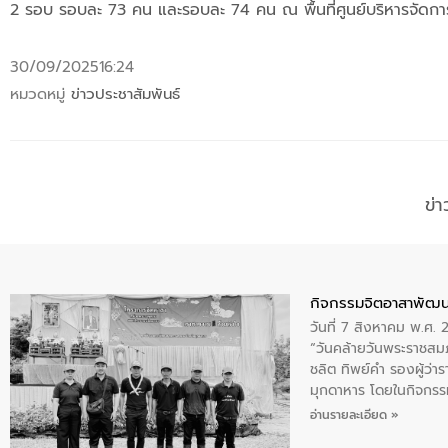
2 รอบ รอบละ 73 คน และรอบละ 74 คน ณ พื้นที่ศูนย์บริหารจัดการ
30/09/2025
16:24
หมวดหมู่
ข่าวประชาสัมพันธ์
ข่
กิจกรรมจิตอาสาพัฒน
วันที่ 7 สิงหาคม พ.ศ.
“วันคล้ายวันพระราชสมภ
ชลิต ทิพย์คำ รองผู้ว่
มุกดาหาร โดยในกิจกรรม
พระบรมราชินีนาถ พระ
อ่านรายละเอียด »