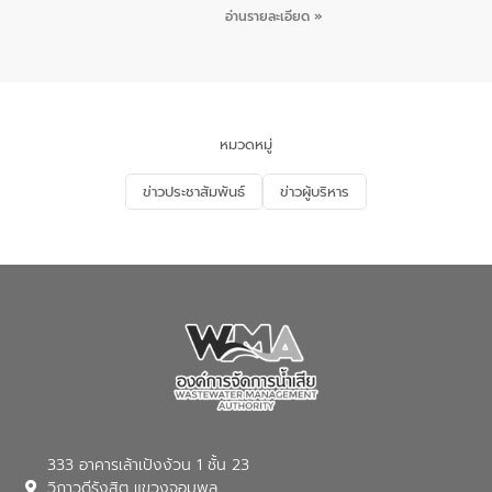
ชายหาดและแหล่งท่องเที่ยว ณ บริเวณ
กิจกรรมภายใต้โครงการส่งเสริมความรู้และ
อ่านรายละเอียด »
แหลมพรหมเทพ หมู่ที่ 6 ตำบลราไวย์
การมีส่วนร่วมของประชาชนในการป้องกัน
อำเภอเมือง จังหวัดภูเก็ต
และแก้ไขปัญหาน้ำเสียอย่างยั่งยืน ตาม
นโยบาย “มหาดไทย ทำ ทัน ที Action 5
PLUS” โดยจัดอบรมให้ความรู้แก่ประชาชน
และนักเรียน เพื่อส่งเสริมความรู้ด้านการ
จัดการน้ำเสียและสร้างจิตสำนึกในการ
หมวดหมู่
อนุรักษ์สิ่งแวดล้อม ในหัวข้อ “น้ำเสียชุมชน
และการบำบัดน้ำเสียเบื้องต้น” โดยให้ความรู้
ข่าวประชาสัมพันธ์
ข่าวผู้บริหาร
เกี่ยวกับสาเหตุและผลกระทบของน้ำเสีย
แนวทางการลดการเกิดน้ำเสียจากแหล่ง
กำเนิด การบำบัดน้ำเสียเบื้องต้นในครัวเรือน
ณ เทศบาลตำบลบางเลน จังหวัดนครปฐม
333 อาคารเล้าเป้งง้วน 1 ชั้น 23
วิภาวดีรังสิต แขวงจอมพล