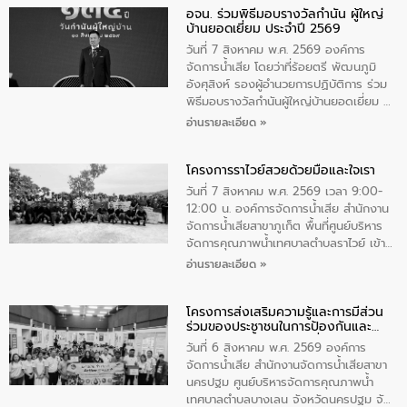
อจน. ร่วมพิธีมอบรางวัลกำนัน ผู้ใหญ่
ทิพย์คำ รองผู้ว่าราชการจังหวัดมุกดาหาร
บ้านยอดเยี่ยม ประจำปี 2569
เป็นประธานในพิธี ณ เรือนจําชั่วคราวนาโสก
ตําบลนาโสก อําเภอเมืองมุกดาหาร จังหวัด
วันที่ 7 สิงหาคม พ.ศ. 2569 องค์การ
มุกดาหาร โดยในกิจกรรมได้ร่วมปลูกป่า และ
จัดการน้ำเสีย โดยว่าที่ร้อยตรี พัฒนภูมิ
ทําความสะอาดภายในบริเวณ จัดกิจกรรม
อังศุสิงห์ รองผู้อำนวยการปฏิบัติการ ร่วม
เพื่อถวายเป็นพระราชกุศล สมเด็จพระนาง
พิธีมอบรางวัลกำนันผู้ใหญ่บ้านยอดเยี่ยม ณ
เจ้าสิริกิติ์พระบรมราชินีนาถ พระบรมราช
ทำเนียบรัฐบาล โดยมีนายอนุทิน ชาญวีรกูล
อ่านรายละเอียด »
ชนนีพันปีหลวง พร้อมถวายสัจปฏิญาณ
นายกรัฐมนตรีและรัฐมนตรีว่าการกระทรวง
ทำความดีด้วยหัวใจ
มหาดไทย เป็นประธานมอบรางวัลแหนบ
โครงการราไวย์สวยด้วยมือและใจเรา
ทองคำและประกาศเกียรติคุณให้แก่ กำนัน
ผู้ใหญ่บ้านยอดเยี่ยม พร้อมกล่าวชื่นชม ให้
วันที่ 7 สิงหาคม พ.ศ. 2569 เวลา 9:00-
โอวาท และมอบนโยบาย
12:00 น. องค์การจัดการน้ำเสีย สำนักงาน
จัดการน้ำเสียสาขาภูเก็ต พื้นที่ศูนย์บริหาร
จัดการคุณภาพน้ำเทศบาลตำบลราไวย์ เข้า
ร่วมโครงการราไวย์สวยด้วยมือและใจเรา
อ่านรายละเอียด »
โดยมีนายเทมส์ ไกรทัศน์ นายกเทศมนตรี
ตำบลราไวย์ เจ้าหน้าที่เทศบาล ชาวบ้าน
โครงการส่งเสริมความรู้และการมีส่วน
ประชาชน ตัวแทนจากโรงแรมต่างๆ ในเขต
ร่วมของประชาชนในการป้องกันและ
เทศบาลตำบลราไวย์ ศูนย์บริหารจัดการ
แก้ไขปัญหาน้ำเสียอย่างยั่งยืน
คุณภาพน้ำเทศบาลตำบลราไวย์ นำโดยนาย
วันที่ 6 สิงหาคม พ.ศ. 2569 องค์การ
น้อย แก้วเศษ ผู้จัดการสำนักงานจัดการน้ำ
จัดการน้ำเสีย สำนักงานจัดการน้ำเสียสาขา
เสียสาขาภูเก็ต พร้อมด้วยเจ้าหน้าที่ จำนวน
นครปฐม ศูนย์บริหารจัดการคุณภาพน้ำ
5 คน ร่วมทำกิจกรรม ทำความสะอาด
เทศบาลตำบลบางเลน จังหวัดนครปฐม จัด