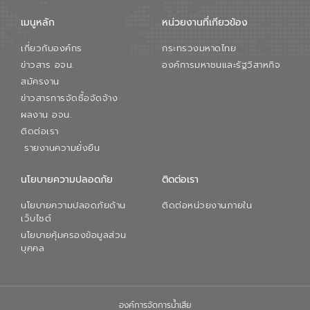
จะช่วยลดการพึ่งพาน้ำธรรมชาติและสร้าง
เมนูหลัก
หน่วยงานที่เกียวข้อง
สมดุลทางเศรษฐกิจและสิ่งแวดล้อมได้อย่าง
เป็นรูปธรรม ความร่วมมือระหว่างภาครัฐและ
เกี่ยวกับองค์กร
กระทรวงมหาดไทย
ภาคเอกชนในครั้งนี้ นับเป็นก้าวสำคัญของ
องค์การจัดการน้ำเสีย (อจน.) ในการร่วมวาง
ข่าวสาร อจน.
องค์การมหาชนและรัฐวิสาหกิจ
รากฐานโครงสร้างพื้นฐานด้านน้ำของ
สมัครงาน
ประเทศ เพื่อยกระดับประสิทธิภาพการใช้
ข่าวสารการจัดซื้อจัดจ้าง
ทรัพยากรน้ำให้เกิดประโยชน์สูงสุดและเป็นไป
ผลงาน อจน.
ตามมาตรฐานสากล
ติดต่อเรา
รายงานความยั่งยืน
นโยบายความปลอดภัย
ติดต่อเรา
นโยบายความปลอดภัยด้าน
ติดต่อหน่วยงานภายใน
เว็บไซต์
นโยบายคุ้มครองข้อมูลส่วน
บุคคล
องค์การจัดการน้ำเสีย