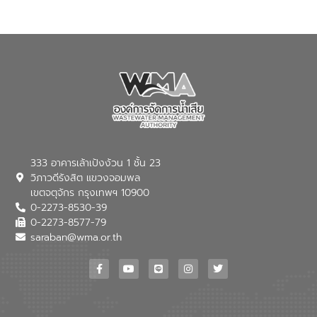
เปลี่ยนแปลงสภาพภูมิอากาศและความเสี่ยง
ภัยแล้งในระยะยาว การประสานความร่วมมือ
ในครั้งนี้เป็นการดึงจุดแข็งและความ
เชี่ยวชาญด้านระบบบำบัดน้ำเสียที่เป็นมิตร
ต่อสิ่งแวดล้อมของ องค์การจัดการน้ำเสีย
(อจน.) มาผสานกับประสบการณ์และ
เทคโนโลยีโครงข่ายน้ำครบวงจรในพื้นที่ EEC
ของอีสท์ วอเตอร์ เพื่อร่วมกันศึกษา
เทคโนโลยีการปรับปรุงคุณภาพน้ำ (Water
Reuse) และพัฒนารูปแบบการดำเนินงาน
ร่วมกับท้องถิ่นให้เกิดระบบบริหารจัดการน้ำ
อย่างเป็นรูปธรรม เพื่อรองรับความต้องการ
333 อาคารเล้าเป้งง้วน 1 ชั้น 23
ใช้น้ำที่พุ่งสูงขึ้นจากการขยายตัวของ
วิภาวดีรังสิต แขวงจอมพล
อุตสาหกรรม นายชีระ วงศบูรณะ ผู้อำนวย
เขตจตุจักร กรุงเทพฯ 10900
การองค์การจัดการน้ำเสีย กล่าวถึงภารกิจ
0-2273-8530-39
หลักของ อจน. ในการพัฒนาระบบบำบัดน้ำ
เสียเมื่อผสานกับความเชี่ยวชาญของอีสท์
0-2273-8577-79
วอเตอร์ จะช่วยขับเคลื่อนการศึกษาทั้งในมิติ
saraban@wma.or.th
ทางเทคนิคและความคุ้มค่าทางเศรษฐกิจ
เพื่อสนับสนุนการพัฒนาเมืองอย่างยั่งยืน
ขณะที่ นายบดินทร์ อุดล กรรมการผู้อำนวย
การใหญ่ อีสท์ วอเตอร์ ย้ำว่า การบริหาร
จัดการน้ำยุคใหม่ต้องมุ่งเน้นความคุ้มค่า
ตลอดระบบ โดยการนำน้ำบำบัดกลับมาใช้ใหม่