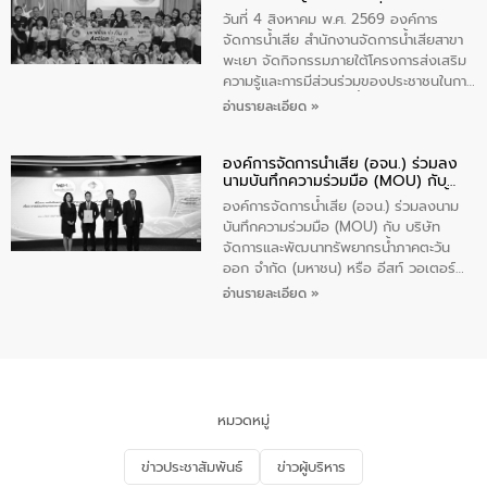
แก้ไขปัญหาน้ำเสียอย่างยั่งยืน
ถังดักไขมันให้แก่นักเรียนโรงเรียนวัดบ่อ
วันที่ 4 สิงหาคม พ.ศ. 2569 องค์การ
(นันทวิทยา) เทศบาลนครปากเกร็ด อำเภอ
จัดการน้ำเสีย สำนักงานจัดการน้ำเสียสาขา
ปากเกร็ด จังหวัดนนทบุรี จำนวน 30 คน
พะเยา จัดกิจกรรมภายใต้โครงการส่งเสริม
ความรู้และการมีส่วนร่วมของประชาชนในการ
ป้องกันและแก้ไขปัญหาน้ำเสียอย่างยั่งยืน
อ่านรายละเอียด »
ตามนโยบาย “มหาดไทย ทำทันที Action 5
Plus” โดยจัดอบรมให้ความรู้เรื่องน้ำเสีย
องค์การจัดการน้ำเสีย (อจน.) ร่วมลง
ชุมชนและการบำบัดน้ำเสียเบื้องต้น ให้กับ
นามบันทึกความร่วมมือ (MOU) กับ
นักเรียนชั้นประถมศึกษาปีที่ 5 โรงเรียน
บริษัท จัดการและพัฒนาทรัพยากรน้ำ
เทศบาล 1 (พะเยาประชานุกูล) จำนวน 30
องค์การจัดการน้ำเสีย (อจน.) ร่วมลงนาม
ภาคตะวันออก จำกัด (มหาชน) หรือ อีส
คน
บันทึกความร่วมมือ (MOU) กับ บริษัท
ท์ วอเตอร์
จัดการและพัฒนาทรัพยากรน้ำภาคตะวัน
ออก จำกัด (มหาชน) หรือ อีสท์ วอเตอร์
เมื่อวันอังคารที่ 4 สิงหาคม 2569 ณ ห้อง
อ่านรายละเอียด »
อเนกประสงค์ ชั้น 22 อาคารอีสท์วอเตอร์
ในหัวข้อ “การร่วมศึกษาแนวทางการบริหาร
จัดการน้ำเสียและการนำน้ำกลับมาใช้ประโยชน์
ของประเทศไทย” เพื่อยกระดับการบริหาร
จัดการทรัพยากรน้ำ เสริมสร้างความมั่นคง
ด้านน้ำของประเทศ และเตรียมความพร้อม
หมวดหมู่
รองรับการเติบโตของเมือง รวมถึงการ
ลงทุนในอุตสาหกรรมแห่งอนาคต ตลอดจน
ข่าวประชาสัมพันธ์
ข่าวผู้บริหาร
มุ่งตอบโจทย์ความท้าทายจากวิกฤตการ