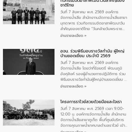
กิจกรรมจิตอาสาพัฒนาวันสําคัญของ
ชาติไทย
วันที่ 7 สิงหาคม พ.ศ. 2569 องค์การ
จัดการน้ำเสีย สำนักงาานจัดการน้ำเสียสาขา
มุกดาหาร ร่วมกิจกรรมจิตอาสาพัฒนาวัน
สําคัญของชาติไทย “วันคล้ายวันพระราช
สมภพ สมเด็จพระนางเจ้าสิริกิติ์พระบรม
อ่านรายละเอียด »
ราชินีนาถ พระบรมราชชนนีพันปีหลวง และ
วันแม่แห่งชาติ 12 สิงหาคม” โดยมีนายชลิต
อจน. ร่วมพิธีมอบรางวัลกำนัน ผู้ใหญ่
ทิพย์คำ รองผู้ว่าราชการจังหวัดมุกดาหาร
บ้านยอดเยี่ยม ประจำปี 2569
เป็นประธานในพิธี ณ เรือนจําชั่วคราวนาโสก
ตําบลนาโสก อําเภอเมืองมุกดาหาร จังหวัด
วันที่ 7 สิงหาคม พ.ศ. 2569 องค์การ
มุกดาหาร โดยในกิจกรรมได้ร่วมปลูกป่า และ
จัดการน้ำเสีย โดยว่าที่ร้อยตรี พัฒนภูมิ
ทําความสะอาดภายในบริเวณ จัดกิจกรรม
อังศุสิงห์ รองผู้อำนวยการปฏิบัติการ ร่วม
เพื่อถวายเป็นพระราชกุศล สมเด็จพระนาง
พิธีมอบรางวัลกำนันผู้ใหญ่บ้านยอดเยี่ยม ณ
เจ้าสิริกิติ์พระบรมราชินีนาถ พระบรมราช
ทำเนียบรัฐบาล โดยมีนายอนุทิน ชาญวีรกูล
อ่านรายละเอียด »
ชนนีพันปีหลวง พร้อมถวายสัจปฏิญาณ
นายกรัฐมนตรีและรัฐมนตรีว่าการกระทรวง
ทำความดีด้วยหัวใจ
มหาดไทย เป็นประธานมอบรางวัลแหนบ
โครงการราไวย์สวยด้วยมือและใจเรา
ทองคำและประกาศเกียรติคุณให้แก่ กำนัน
ผู้ใหญ่บ้านยอดเยี่ยม พร้อมกล่าวชื่นชม ให้
วันที่ 7 สิงหาคม พ.ศ. 2569 เวลา 9:00-
โอวาท และมอบนโยบาย
12:00 น. องค์การจัดการน้ำเสีย สำนักงาน
จัดการน้ำเสียสาขาภูเก็ต พื้นที่ศูนย์บริหาร
จัดการคุณภาพน้ำเทศบาลตำบลราไวย์ เข้า
ร่วมโครงการราไวย์สวยด้วยมือและใจเรา