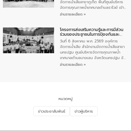
จัดการน้ำเสียสาขาภูเก็ต พื้นที่ศูนย์บริหาร
จัดการคุณภาพน้ำเทศบาลตำบลราไวย์ เข้า
ร่วมโครงการราไวย์สวยด้วยมือและใจเรา
อ่านรายละเอียด »
โดยมีนายเทมส์ ไกรทัศน์ นายกเทศมนตรี
ตำบลราไวย์ เจ้าหน้าที่เทศบาล ชาวบ้าน
โครงการส่งเสริมความรู้และการมีส่วน
ประชาชน ตัวแทนจากโรงแรมต่างๆ ในเขต
ร่วมของประชาชนในการป้องกันและ
เทศบาลตำบลราไวย์ ศูนย์บริหารจัดการ
แก้ไขปัญหาน้ำเสียอย่างยั่งยืน
คุณภาพน้ำเทศบาลตำบลราไวย์ นำโดยนาย
วันที่ 6 สิงหาคม พ.ศ. 2569 องค์การ
น้อย แก้วเศษ ผู้จัดการสำนักงานจัดการน้ำ
จัดการน้ำเสีย สำนักงานจัดการน้ำเสียสาขา
เสียสาขาภูเก็ต พร้อมด้วยเจ้าหน้าที่ จำนวน
นครปฐม ศูนย์บริหารจัดการคุณภาพน้ำ
5 คน ร่วมทำกิจกรรม ทำความสะอาด
เทศบาลตำบลบางเลน จังหวัดนครปฐม จัด
ชายหาดและแหล่งท่องเที่ยว ณ บริเวณ
กิจกรรมภายใต้โครงการส่งเสริมความรู้และ
อ่านรายละเอียด »
แหลมพรหมเทพ หมู่ที่ 6 ตำบลราไวย์
การมีส่วนร่วมของประชาชนในการป้องกัน
อำเภอเมือง จังหวัดภูเก็ต
และแก้ไขปัญหาน้ำเสียอย่างยั่งยืน ตาม
นโยบาย “มหาดไทย ทำ ทัน ที Action 5
PLUS” โดยจัดอบรมให้ความรู้แก่ประชาชน
และนักเรียน เพื่อส่งเสริมความรู้ด้านการ
จัดการน้ำเสียและสร้างจิตสำนึกในการ
หมวดหมู่
อนุรักษ์สิ่งแวดล้อม ในหัวข้อ “น้ำเสียชุมชน
และการบำบัดน้ำเสียเบื้องต้น” โดยให้ความรู้
ข่าวประชาสัมพันธ์
ข่าวผู้บริหาร
เกี่ยวกับสาเหตุและผลกระทบของน้ำเสีย
แนวทางการลดการเกิดน้ำเสียจากแหล่ง
กำเนิด การบำบัดน้ำเสียเบื้องต้นในครัวเรือน
ณ เทศบาลตำบลบางเลน จังหวัดนครปฐม