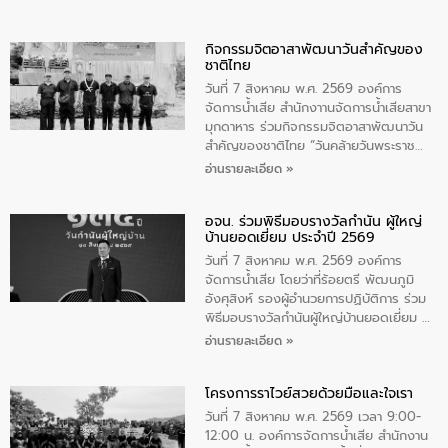
กิจกรรมจิตอาสาพัฒนาวันสําคัญของ
ชาติไทย
วันที่ 7 สิงหาคม พ.ศ. 2569 องค์การ
จัดการน้ำเสีย สำนักงาานจัดการน้ำเสียสาขา
มุกดาหาร ร่วมกิจกรรมจิตอาสาพัฒนาวัน
สําคัญของชาติไทย “วันคล้ายวันพระราช
สมภพ สมเด็จพระนางเจ้าสิริกิติ์พระบรม
อ่านรายละเอียด »
ราชินีนาถ พระบรมราชชนนีพันปีหลวง และ
วันแม่แห่งชาติ 12 สิงหาคม” โดยมีนายชลิต
อจน. ร่วมพิธีมอบรางวัลกำนัน ผู้ใหญ่
ทิพย์คำ รองผู้ว่าราชการจังหวัดมุกดาหาร
บ้านยอดเยี่ยม ประจำปี 2569
เป็นประธานในพิธี ณ เรือนจําชั่วคราวนาโสก
ตําบลนาโสก อําเภอเมืองมุกดาหาร จังหวัด
วันที่ 7 สิงหาคม พ.ศ. 2569 องค์การ
มุกดาหาร โดยในกิจกรรมได้ร่วมปลูกป่า และ
จัดการน้ำเสีย โดยว่าที่ร้อยตรี พัฒนภูมิ
ทําความสะอาดภายในบริเวณ จัดกิจกรรม
อังศุสิงห์ รองผู้อำนวยการปฏิบัติการ ร่วม
เพื่อถวายเป็นพระราชกุศล สมเด็จพระนาง
พิธีมอบรางวัลกำนันผู้ใหญ่บ้านยอดเยี่ยม ณ
เจ้าสิริกิติ์พระบรมราชินีนาถ พระบรมราช
ทำเนียบรัฐบาล โดยมีนายอนุทิน ชาญวีรกูล
อ่านรายละเอียด »
ชนนีพันปีหลวง พร้อมถวายสัจปฏิญาณ
นายกรัฐมนตรีและรัฐมนตรีว่าการกระทรวง
ทำความดีด้วยหัวใจ
มหาดไทย เป็นประธานมอบรางวัลแหนบ
โครงการราไวย์สวยด้วยมือและใจเรา
ทองคำและประกาศเกียรติคุณให้แก่ กำนัน
ผู้ใหญ่บ้านยอดเยี่ยม พร้อมกล่าวชื่นชม ให้
วันที่ 7 สิงหาคม พ.ศ. 2569 เวลา 9:00-
โอวาท และมอบนโยบาย
12:00 น. องค์การจัดการน้ำเสีย สำนักงาน