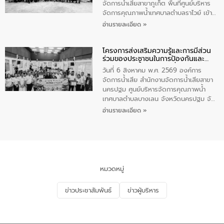
จัดการน้ำเสียสาขาภูเก็ต พื้นที่ศูนย์บริหาร
จัดการคุณภาพน้ำเทศบาลตำบลราไวย์ เข้า
ร่วมโครงการราไวย์สวยด้วยมือและใจเรา
อ่านรายละเอียด »
โดยมีนายเทมส์ ไกรทัศน์ นายกเทศมนตรี
ตำบลราไวย์ เจ้าหน้าที่เทศบาล ชาวบ้าน
โครงการส่งเสริมความรู้และการมีส่วน
ประชาชน ตัวแทนจากโรงแรมต่างๆ ในเขต
ร่วมของประชาชนในการป้องกันและ
เทศบาลตำบลราไวย์ ศูนย์บริหารจัดการ
แก้ไขปัญหาน้ำเสียอย่างยั่งยืน
คุณภาพน้ำเทศบาลตำบลราไวย์ นำโดยนาย
วันที่ 6 สิงหาคม พ.ศ. 2569 องค์การ
น้อย แก้วเศษ ผู้จัดการสำนักงานจัดการน้ำ
จัดการน้ำเสีย สำนักงานจัดการน้ำเสียสาขา
เสียสาขาภูเก็ต พร้อมด้วยเจ้าหน้าที่ จำนวน
นครปฐม ศูนย์บริหารจัดการคุณภาพน้ำ
5 คน ร่วมทำกิจกรรม ทำความสะอาด
เทศบาลตำบลบางเลน จังหวัดนครปฐม จัด
ชายหาดและแหล่งท่องเที่ยว ณ บริเวณ
กิจกรรมภายใต้โครงการส่งเสริมความรู้และ
อ่านรายละเอียด »
แหลมพรหมเทพ หมู่ที่ 6 ตำบลราไวย์
การมีส่วนร่วมของประชาชนในการป้องกัน
อำเภอเมือง จังหวัดภูเก็ต
และแก้ไขปัญหาน้ำเสียอย่างยั่งยืน ตาม
นโยบาย “มหาดไทย ทำ ทัน ที Action 5
PLUS” โดยจัดอบรมให้ความรู้แก่ประชาชน
และนักเรียน เพื่อส่งเสริมความรู้ด้านการ
จัดการน้ำเสียและสร้างจิตสำนึกในการ
หมวดหมู่
อนุรักษ์สิ่งแวดล้อม ในหัวข้อ “น้ำเสียชุมชน
และการบำบัดน้ำเสียเบื้องต้น” โดยให้ความรู้
ข่าวประชาสัมพันธ์
ข่าวผู้บริหาร
เกี่ยวกับสาเหตุและผลกระทบของน้ำเสีย
แนวทางการลดการเกิดน้ำเสียจากแหล่ง
กำเนิด การบำบัดน้ำเสียเบื้องต้นในครัวเรือน
ณ เทศบาลตำบลบางเลน จังหวัดนครปฐม