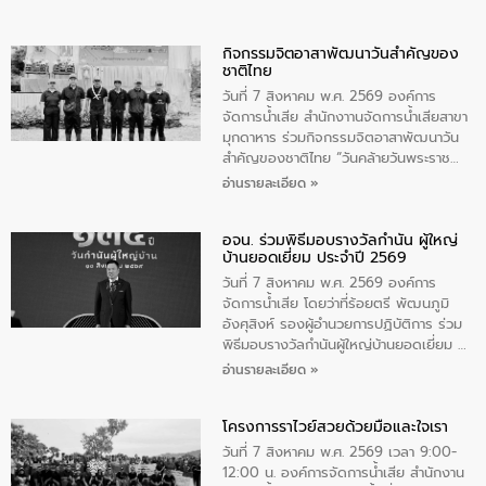
กิจกรรมจิตอาสาพัฒนาวันสําคัญของ
ชาติไทย
วันที่ 7 สิงหาคม พ.ศ. 2569 องค์การ
จัดการน้ำเสีย สำนักงาานจัดการน้ำเสียสาขา
มุกดาหาร ร่วมกิจกรรมจิตอาสาพัฒนาวัน
สําคัญของชาติไทย “วันคล้ายวันพระราช
สมภพ สมเด็จพระนางเจ้าสิริกิติ์พระบรม
อ่านรายละเอียด »
ราชินีนาถ พระบรมราชชนนีพันปีหลวง และ
วันแม่แห่งชาติ 12 สิงหาคม” โดยมีนายชลิต
อจน. ร่วมพิธีมอบรางวัลกำนัน ผู้ใหญ่
ทิพย์คำ รองผู้ว่าราชการจังหวัดมุกดาหาร
บ้านยอดเยี่ยม ประจำปี 2569
เป็นประธานในพิธี ณ เรือนจําชั่วคราวนาโสก
ตําบลนาโสก อําเภอเมืองมุกดาหาร จังหวัด
วันที่ 7 สิงหาคม พ.ศ. 2569 องค์การ
มุกดาหาร โดยในกิจกรรมได้ร่วมปลูกป่า และ
จัดการน้ำเสีย โดยว่าที่ร้อยตรี พัฒนภูมิ
ทําความสะอาดภายในบริเวณ จัดกิจกรรม
อังศุสิงห์ รองผู้อำนวยการปฏิบัติการ ร่วม
เพื่อถวายเป็นพระราชกุศล สมเด็จพระนาง
พิธีมอบรางวัลกำนันผู้ใหญ่บ้านยอดเยี่ยม ณ
เจ้าสิริกิติ์พระบรมราชินีนาถ พระบรมราช
ทำเนียบรัฐบาล โดยมีนายอนุทิน ชาญวีรกูล
อ่านรายละเอียด »
ชนนีพันปีหลวง พร้อมถวายสัจปฏิญาณ
นายกรัฐมนตรีและรัฐมนตรีว่าการกระทรวง
ทำความดีด้วยหัวใจ
มหาดไทย เป็นประธานมอบรางวัลแหนบ
โครงการราไวย์สวยด้วยมือและใจเรา
ทองคำและประกาศเกียรติคุณให้แก่ กำนัน
ผู้ใหญ่บ้านยอดเยี่ยม พร้อมกล่าวชื่นชม ให้
วันที่ 7 สิงหาคม พ.ศ. 2569 เวลา 9:00-
โอวาท และมอบนโยบาย
12:00 น. องค์การจัดการน้ำเสีย สำนักงาน