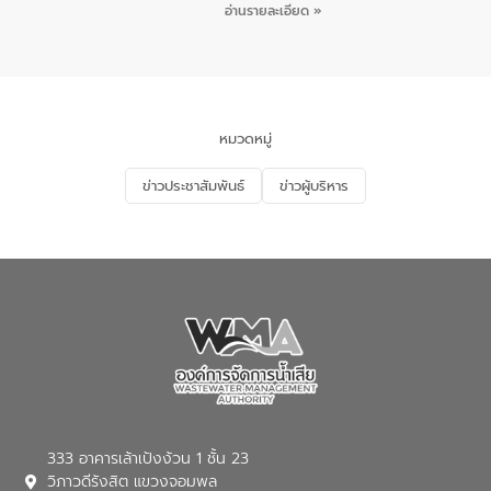
ชายหาดและแหล่งท่องเที่ยว ณ บริเวณ
กิจกรรมภายใต้โครงการส่งเสริมความรู้และ
อ่านรายละเอียด »
แหลมพรหมเทพ หมู่ที่ 6 ตำบลราไวย์
การมีส่วนร่วมของประชาชนในการป้องกัน
อำเภอเมือง จังหวัดภูเก็ต
และแก้ไขปัญหาน้ำเสียอย่างยั่งยืน ตาม
นโยบาย “มหาดไทย ทำ ทัน ที Action 5
PLUS” โดยจัดอบรมให้ความรู้แก่ประชาชน
และนักเรียน เพื่อส่งเสริมความรู้ด้านการ
จัดการน้ำเสียและสร้างจิตสำนึกในการ
หมวดหมู่
อนุรักษ์สิ่งแวดล้อม ในหัวข้อ “น้ำเสียชุมชน
และการบำบัดน้ำเสียเบื้องต้น” โดยให้ความรู้
ข่าวประชาสัมพันธ์
ข่าวผู้บริหาร
เกี่ยวกับสาเหตุและผลกระทบของน้ำเสีย
แนวทางการลดการเกิดน้ำเสียจากแหล่ง
กำเนิด การบำบัดน้ำเสียเบื้องต้นในครัวเรือน
ณ เทศบาลตำบลบางเลน จังหวัดนครปฐม
333 อาคารเล้าเป้งง้วน 1 ชั้น 23
วิภาวดีรังสิต แขวงจอมพล