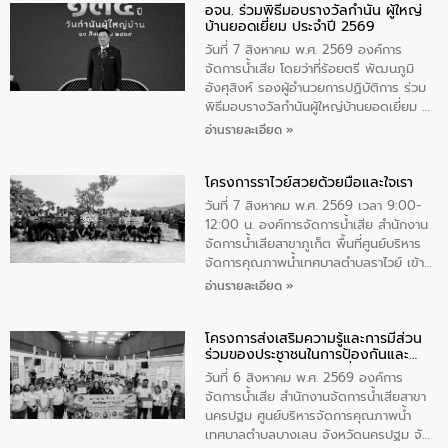
อจน. ร่วมพิธีมอบรางวัลกำนัน ผู้ใหญ่
ทิพย์คำ รองผู้ว่าราชการจังหวัดมุกดาหาร
บ้านยอดเยี่ยม ประจำปี 2569
เป็นประธานในพิธี ณ เรือนจําชั่วคราวนาโสก
ตําบลนาโสก อําเภอเมืองมุกดาหาร จังหวัด
วันที่ 7 สิงหาคม พ.ศ. 2569 องค์การ
มุกดาหาร โดยในกิจกรรมได้ร่วมปลูกป่า และ
จัดการน้ำเสีย โดยว่าที่ร้อยตรี พัฒนภูมิ
ทําความสะอาดภายในบริเวณ จัดกิจกรรม
อังศุสิงห์ รองผู้อำนวยการปฏิบัติการ ร่วม
เพื่อถวายเป็นพระราชกุศล สมเด็จพระนาง
พิธีมอบรางวัลกำนันผู้ใหญ่บ้านยอดเยี่ยม ณ
เจ้าสิริกิติ์พระบรมราชินีนาถ พระบรมราช
ทำเนียบรัฐบาล โดยมีนายอนุทิน ชาญวีรกูล
อ่านรายละเอียด »
ชนนีพันปีหลวง พร้อมถวายสัจปฏิญาณ
นายกรัฐมนตรีและรัฐมนตรีว่าการกระทรวง
ทำความดีด้วยหัวใจ
มหาดไทย เป็นประธานมอบรางวัลแหนบ
โครงการราไวย์สวยด้วยมือและใจเรา
ทองคำและประกาศเกียรติคุณให้แก่ กำนัน
ผู้ใหญ่บ้านยอดเยี่ยม พร้อมกล่าวชื่นชม ให้
วันที่ 7 สิงหาคม พ.ศ. 2569 เวลา 9:00-
โอวาท และมอบนโยบาย
12:00 น. องค์การจัดการน้ำเสีย สำนักงาน
จัดการน้ำเสียสาขาภูเก็ต พื้นที่ศูนย์บริหาร
จัดการคุณภาพน้ำเทศบาลตำบลราไวย์ เข้า
ร่วมโครงการราไวย์สวยด้วยมือและใจเรา
อ่านรายละเอียด »
โดยมีนายเทมส์ ไกรทัศน์ นายกเทศมนตรี
ตำบลราไวย์ เจ้าหน้าที่เทศบาล ชาวบ้าน
โครงการส่งเสริมความรู้และการมีส่วน
ประชาชน ตัวแทนจากโรงแรมต่างๆ ในเขต
ร่วมของประชาชนในการป้องกันและ
เทศบาลตำบลราไวย์ ศูนย์บริหารจัดการ
แก้ไขปัญหาน้ำเสียอย่างยั่งยืน
คุณภาพน้ำเทศบาลตำบลราไวย์ นำโดยนาย
วันที่ 6 สิงหาคม พ.ศ. 2569 องค์การ
น้อย แก้วเศษ ผู้จัดการสำนักงานจัดการน้ำ
จัดการน้ำเสีย สำนักงานจัดการน้ำเสียสาขา
เสียสาขาภูเก็ต พร้อมด้วยเจ้าหน้าที่ จำนวน
นครปฐม ศูนย์บริหารจัดการคุณภาพน้ำ
5 คน ร่วมทำกิจกรรม ทำความสะอาด
เทศบาลตำบลบางเลน จังหวัดนครปฐม จัด