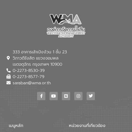
เชี่ยวชาญด้านระบบบำบัดน้ำเสียที่เป็นมิตร
ต่อสิ่งแวดล้อมของ องค์การจัดการน้ำเสีย
(อจน.) มาผสานกับประสบการณ์และ
เทคโนโลยีโครงข่ายน้ำครบวงจรในพื้นที่ EEC
ของอีสท์ วอเตอร์ เพื่อร่วมกันศึกษา
เทคโนโลยีการปรับปรุงคุณภาพน้ำ (Water
Reuse) และพัฒนารูปแบบการดำเนินงาน
ร่วมกับท้องถิ่นให้เกิดระบบบริหารจัดการน้ำ
อย่างเป็นรูปธรรม เพื่อรองรับความต้องการ
333 อาคารเล้าเป้งง้วน 1 ชั้น 23
ใช้น้ำที่พุ่งสูงขึ้นจากการขยายตัวของ
วิภาวดีรังสิต แขวงจอมพล
อุตสาหกรรม นายชีระ วงศบูรณะ ผู้อำนวย
เขตจตุจักร กรุงเทพฯ 10900
การองค์การจัดการน้ำเสีย กล่าวถึงภารกิจ
0-2273-8530-39
หลักของ อจน. ในการพัฒนาระบบบำบัดน้ำ
เสียเมื่อผสานกับความเชี่ยวชาญของอีสท์
0-2273-8577-79
วอเตอร์ จะช่วยขับเคลื่อนการศึกษาทั้งในมิติ
saraban@wma.or.th
ทางเทคนิคและความคุ้มค่าทางเศรษฐกิจ
เพื่อสนับสนุนการพัฒนาเมืองอย่างยั่งยืน
ขณะที่ นายบดินทร์ อุดล กรรมการผู้อำนวย
การใหญ่ อีสท์ วอเตอร์ ย้ำว่า การบริหาร
จัดการน้ำยุคใหม่ต้องมุ่งเน้นความคุ้มค่า
ตลอดระบบ โดยการนำน้ำบำบัดกลับมาใช้ใหม่
จะช่วยลดการพึ่งพาน้ำธรรมชาติและสร้าง
เมนูหลัก
หน่วยงานที่เกียวข้อง
สมดุลทางเศรษฐกิจและสิ่งแวดล้อมได้อย่าง
เป็นรูปธรรม ความร่วมมือระหว่างภาครัฐและ