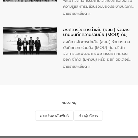
ปากเกร็ด จังหวัดนนทบุรี จำนวน 30 คน
พะเยา จัดกิจกรรมภายใต้โครงการส่งเสริม
ความรู้และการมีส่วนร่วมของประชาชนในการ
ป้องกันและแก้ไขปัญหาน้ำเสียอย่างยั่งยืน
อ่านรายละเอียด »
ตามนโยบาย “มหาดไทย ทำทันที Action 5
Plus” โดยจัดอบรมให้ความรู้เรื่องน้ำเสีย
องค์การจัดการน้ำเสีย (อจน.) ร่วมลง
ชุมชนและการบำบัดน้ำเสียเบื้องต้น ให้กับ
นามบันทึกความร่วมมือ (MOU) กับ
นักเรียนชั้นประถมศึกษาปีที่ 5 โรงเรียน
บริษัท จัดการและพัฒนาทรัพยากรน้ำ
เทศบาล 1 (พะเยาประชานุกูล) จำนวน 30
องค์การจัดการน้ำเสีย (อจน.) ร่วมลงนาม
ภาคตะวันออก จำกัด (มหาชน) หรือ อีส
คน
บันทึกความร่วมมือ (MOU) กับ บริษัท
ท์ วอเตอร์
จัดการและพัฒนาทรัพยากรน้ำภาคตะวัน
ออก จำกัด (มหาชน) หรือ อีสท์ วอเตอร์
เมื่อวันอังคารที่ 4 สิงหาคม 2569 ณ ห้อง
อ่านรายละเอียด »
อเนกประสงค์ ชั้น 22 อาคารอีสท์วอเตอร์
ในหัวข้อ “การร่วมศึกษาแนวทางการบริหาร
จัดการน้ำเสียและการนำน้ำกลับมาใช้ประโยชน์
ของประเทศไทย” เพื่อยกระดับการบริหาร
จัดการทรัพยากรน้ำ เสริมสร้างความมั่นคง
ด้านน้ำของประเทศ และเตรียมความพร้อม
หมวดหมู่
รองรับการเติบโตของเมือง รวมถึงการ
ลงทุนในอุตสาหกรรมแห่งอนาคต ตลอดจน
ข่าวประชาสัมพันธ์
ข่าวผู้บริหาร
มุ่งตอบโจทย์ความท้าทายจากวิกฤตการ
เปลี่ยนแปลงสภาพภูมิอากาศและความเสี่ยง
ภัยแล้งในระยะยาว การประสานความร่วมมือ
ในครั้งนี้เป็นการดึงจุดแข็งและความ