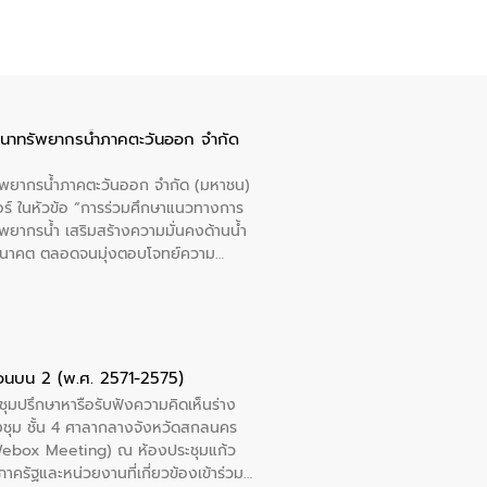
ัฒนาทรัพยากรน้ำภาคตะวันออก จำกัด
รัพยากรน้ำภาคตะวันออก จำกัด (มหาชน)
ตอร์ ในหัวข้อ “การร่วมศึกษาแนวทางการ
พยากรน้ำ เสริมสร้างความมั่นคงด้านน้ำ
อนาคต ตลอดจนมุ่งตอบโจทย์ความ
ือในครั้งนี้เป็นการดึงจุดแข็งและ
 มาผสานกับประสบการณ์และเทคโนโลยีโครง
น้ำ (Water Reuse) และพัฒนารูปแบบการ
ที่พุ่งสูงขึ้นจากการขยายตัวของ
นการพัฒนาระบบบำบัดน้ำเสียเมื่อผสาน
ตอนบน 2 (พ.ศ. 2571-2575)
างเศรษฐกิจ เพื่อสนับสนุนการพัฒนา
ชุมปรึกษาหารือรับฟังความคิดเห็นร่าง
ดการน้ำยุคใหม่ต้องมุ่งเน้นความคุ้มค่า
งชุม ชั้น 4 ศาลากลางจังหวัดสกลนคร
ิจและสิ่งแวดล้อมได้อย่างเป็นรูปธรรม
 (Webox Meeting) ณ ห้องประชุมแก้ว
น.) ในการร่วมวางรากฐานโครงสร้างพื้น
ครัฐและหน่วยงานที่เกี่ยวข้องเข้าร่วม
ปตามมาตรฐานสากล