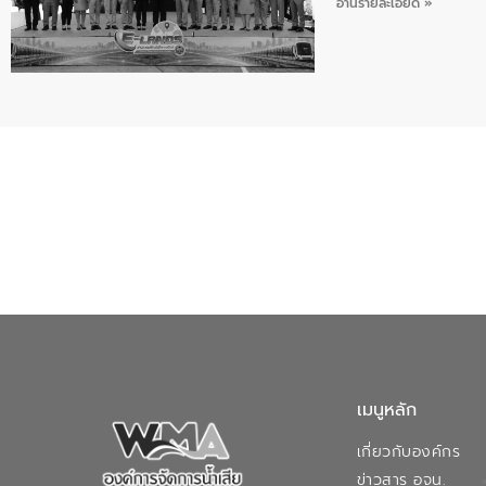
อ่านรายละเอียด »
เวลาและค่าใช้จ่าย ยกร
เมนูหลัก
เกี่ยวกับองค์กร
ข่าวสาร อจน.