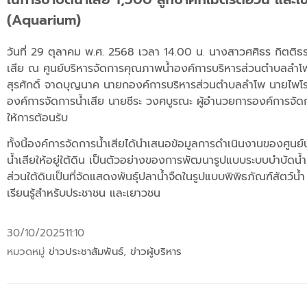
(Aquarium)
วันที่ 29 ตุลาคม พ.ศ. 2568 เวลา 14.00 น. นางสาวศศิธร กิตติ
เสีย ณ ศูนย์บริหารจัดการคุณภาพน้ำองค์การบริหารส่วนตำบลลำโพ 
สุรศักดิ์ จาดบุญนาค นายกองค์การบริหารส่วนตำบลลำโพ นายไพโ
องค์การจัดการน้ำเสีย นายชีระ วงศบูรณะ ผู้อำนวยการองค์การจัดก
ให้การต้อนรับ
ทั้งนี้องค์การจัดการน้ำเสียได้นำเสนอข้อมูลการดำเนินงานของศูนย
น้ำเสียให้อยู่ใต้ดิน เป็นตัวอย่างของการพัฒนารูปแบบระบบบำบัดน้ำเ
ส่วนใต้ดินเป็นที่จัดแสดงพันธุ์ปลาน้ำจืดในรูปแบบพิพิธภัณฑ์สัตว
เรียนรู้สำหรับประชาชน และเยาวชน
30/10/2025
11:10
หมวดหมู่
ข่าวประชาสัมพันธ์
,
ข่าวผู้บริหาร