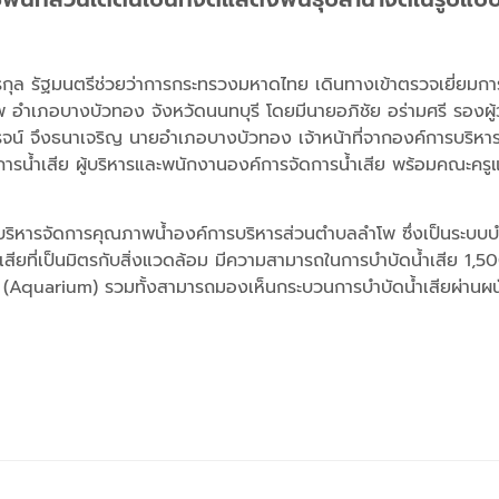
ธรกุล รัฐมนตรีช่วยว่าการกระทรวงมหาดไทย เดินทางเข้าตรวจเยี่ยมก
อำเภอบางบัวทอง จังหวัดนนทบุรี โดยมีนายอภิชัย อร่ามศรี รองผู้
รจน์ จึงธนาเจริญ นายอำเภอบางบัวทอง เจ้าหน้าที่จากองค์การบร
ารน้ำเสีย ผู้บริหารและพนักงานองค์การจัดการน้ำเสีย พร้อมคณะครูแ
์บริหารจัดการคุณภาพน้ำองค์การบริหารส่วนตำบลลำโพ ซึ่งเป็นระบบบำบ
สียที่เป็นมิตรกับสิ่งแวดล้อม มีความสามารถในการบำบัดน้ำเสีย 1,500
์น้ำ (Aquarium) รวมทั้งสามารถมองเห็นกระบวนการบำบัดน้ำเสียผ่านผน