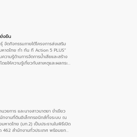
าชการประจำปี และสรุปผลการดำเนินการ
ืนต่อไป
ั่งยืน
ุ์ จัดกิจกรรมภายใต้โครงการส่งเสริม
“มหาดไทย ทำ ทัน ที Action 5 PLUS”
มความรู้ด้านการจัดการน้ำเสียและสร้าง
” โดยให้ความรู้เกี่ยวกับสาเหตุและผลกระ
 ห้องเรียน ป.5/4 โรงเรียนเทศบาล 4
้อำนวยการ และนางสาวนาตยา ขำเขียว
ักงานที่ดินอิเล็กทรอนิกส์ทั้งระบบ ณ
งมหาดไทย (มท.2) เป็นประธานในพิธีเปิด
วัด 462 สำนักงานทั่วประเทศ พร้อมยก
บบ ช่วยประชาชนลดการเดินทาง ประหยัด