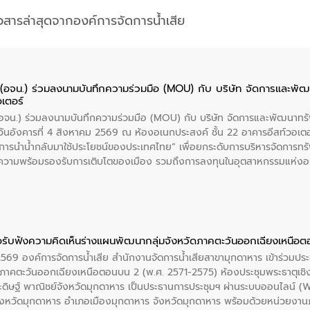
าวสารล่าสุดจากองค์การจัดการน้ำเสีย
ย (อจน.) ร่วมลงนามบันทึกความร่วมมือ (MOU) กับ บริษัท จัดการและพ
อเตอร์
 (อจน.) ร่วมลงนามบันทึกความร่วมมือ (MOU) กับ บริษัท จัดการและพัฒนาท
ื่อวันอังคารที่ 4 สิงหาคม 2569 ณ ห้องอเนกประสงค์ ชั้น 22 อาคารอีสท์วอเ
ะการนำน้ำกลับมาใช้ประโยชน์ของประเทศไทย” เพื่อยกระดับการบริหารจัดการทรั
ความพร้อมรองรับการเติบโตของเมือง รวมถึงการลงทุนในอุตสาหกรรมแห่ง
ี่ยนแปลงสภาพภูมิอากาศและความเสี่ยงภัยแล้งในระยะยาว การประสานความร่วมม
บำบัดน้ำเสียที่เป็นมิตรต่อสิ่งแวดล้อมของ องค์การจัดการน้ำเสีย (อจน.)
ที่ EEC ของอีสท์ วอเตอร์ เพื่อร่วมกันศึกษาเทคโนโลยีการปรับปรุงคุณภาพ
่นให้เกิดระบบบริหารจัดการน้ำอย่างเป็นรูปธรรม เพื่อรองรับความต้องการใช้น้ำ
งศบูรณะ ผู้อำนวยการองค์การจัดการน้ำเสีย กล่าวถึงภารกิจหลักของ อจน. ใ
อรับฟังความคิดเห็นร่างแผนพัฒนากลุ่มจังหวัดภาคตะวันออกเฉียงเหนือ
สท์ วอเตอร์ จะช่วยขับเคลื่อนการศึกษาทั้งในมิติทางเทคนิคและความคุ้มค่าท
 2569 องค์การจัดการน้ำเสีย สำนักงานจัดการน้ำเสียสาขามุกดาหาร เข้าร่วมประ
ี่ นายบดินทร์ อุดล กรรมการผู้อำนวยการใหญ่ อีสท์ วอเตอร์ ย้ำว่า การบริหารจั
ภาคตะวันออกเฉียงเหนือตอนบน 2 (พ.ศ. 2571-2575) ห้องประชุมพระธาตุเชิ
บำบัดกลับมาใช้ใหม่จะช่วยลดการพึ่งพาน้ำธรรมชาติและสร้างสมดุลทางเศรษฐก
ะดิษฐ์ พาณิชย์จังหวัดมุกดาหาร เป็นประธานการประชุมฯ ผ่านระบบออนไลน์
รัฐและภาคเอกชนในครั้งนี้ นับเป็นก้าวสำคัญของ องค์การจัดการน้ำเสีย (อจ
จังหวัดมุกดาหาร อำเภอเมืองมุกดาหาร จังหวัดมุกดาหาร พร้อมด้วยหน่วยงานภา
พื่อยกระดับประสิทธิภาพการใช้ทรัพยากรน้ำให้เกิดประโยชน์สูงสุดและเป็นไ