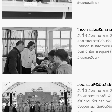
ประชุม ให้คำปรึกษาหาร
อ่านรายละเอียด »
จัดทำร่างแผน เพื่อกำห
โครงการส่งเสริมความร
วันที่ 4 สิงหาคม พ.ศ.
ความรู้และการมีส่วนร
โดยจัดอบรมให้ความรู้แก
จิตสำนึกในการอนุรักษ์สิ
ทบของน้ำเสีย แนวทางกา
อ่านรายละเอียด »
เฉลิมพระเกียรติกาฬสินธุ
อจน. ร่วมพิธีเปิดสำนัก
วันที่ 3 สิงหาคม พ.ศ
หัวหน้ากองประชาสัมพัน
สำนักงานที่ดินกรุงเทพ
ปัจจุบันกรมที่ดินเปิด
ระดับสำนักงานที่ดินกร