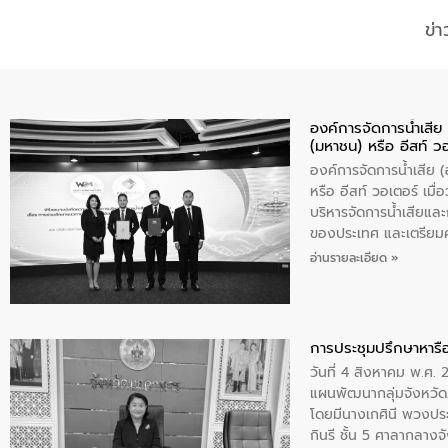
ข่
องค์การจัดการน้ำเสี
(มหาชน) หรือ อีสท์ ว
องค์การจัดการน้ำเสีย
หรือ อีสท์ วอเตอร์ เม
บริหารจัดการน้ำเสียแล
ของประเทศ และเตรียม
ท้าทายจากวิกฤตการเปล
อ่านรายละเอียด »
ความเชี่ยวชาญด้านระบบ
ข่ายน้ำครบวงจรในพื้น
ดำเนินงานร่วมกับท้องถิ
อุตสาหกรรม นายชีระ ว
การประชุมปรึกษาหารื
กับความเชี่ยวชาญของอี
วันที่ 4 สิงหาคม พ.ศ.
เมืองอย่างยั่งยืน ขณะท
แผนพัฒนากลุ่มจังหวัด
ตลอดระบบ โดยการนำน้ำ
โดยมีนางเกศินี พวงปร
ความร่วมมือระหว่างภาค
กินรี ชั้น 5 ศาลากลาง
ฐานด้านน้ำของประเทศ เ