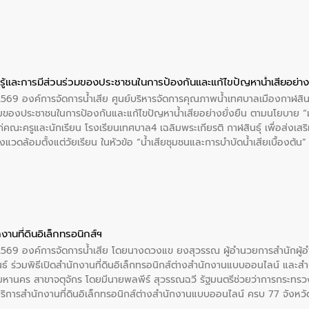
ือรับฟังความคิดเห็นเละนำเสนอแผนงานโครงการเพิ่มเติมบรรจุในแผนปฏิบัติร
นดทิศทางการพัฒนากลุ่มจังหวัดในการขับเคลื่อนให้เติบโตอย่างมั่นคงและยั่งย
ู้และการมีส่วนร่วมของประชาชนในการป้องกันและแก้ไขปัญหาน้ำเสียอย่างย
 2569 องค์การจัดการน้ำเสีย ศูนย์บริหารจัดการคุณภาพน้ำเทศบาลเมืองกาฬสินธ
่วมของประชาชนในการป้องกันและแก้ไขปัญหาน้ำเสียอย่างยั่งยืน ตามนโยบาย 
่คณะครูและนักเรียน โรงเรียนเทศบาล4 เฉลิมพระเกียรติ กาฬสินธุ์ เพื่อส่งเสริ
่งแวดล้อมตั้งแต่วัยเรียน ในหัวข้อ “น้ำเสียชุมชนและการบำบัดน้ำเสียเบื้องต้น
รลดการเกิดน้ำเสียจากแหล่งกำเนิด การบำบัดน้ำเสียเบื้องต้นในครัวเรือน ณ
์ จังหวัดกาฬสินธุ์
งานที่ดินอิเล็กทรอนิกส์ฯ
. 2569 องค์การจัดการน้ำเสีย โดยนางดวงแข ยงสุวรรณ ผู้อำนวยการสำนักผู
ธ์ ร่วมพิธีเปิดสำนักงานที่ดินอิเล็กทรอนิกส์ต่างสำนักงานแบบออนไลน์ และสำน
มหานคร สาขาจตุจักร โดยมีนายพลพีร์ สุวรรณฉวี รัฐมนตรีช่วยว่าการกระทรว
ให้บริการสำนักงานที่ดินอิเล็กทรอนิกส์ต่างสำนักงานแบบออนไลน์ ครบ 77 จังห
ุงเทพมหานครและสาขา รวม 17 แห่ง เป็นสำนักงานที่ดินอิเล็กทรอนิกส์ทั้งระ