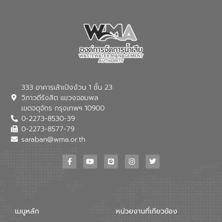
เชี่ยวชาญด้านระบบบำบัดน้ำเสียที่เป็นมิตร
ต่อสิ่งแวดล้อมของ องค์การจัดการน้ำเสีย
(อจน.) มาผสานกับประสบการณ์และ
เทคโนโลยีโครงข่ายน้ำครบวงจรในพื้นที่ EEC
ของอีสท์ วอเตอร์ เพื่อร่วมกันศึกษา
เทคโนโลยีการปรับปรุงคุณภาพน้ำ (Water
Reuse) และพัฒนารูปแบบการดำเนินงาน
ร่วมกับท้องถิ่นให้เกิดระบบบริหารจัดการน้ำ
อย่างเป็นรูปธรรม เพื่อรองรับความต้องการ
333 อาคารเล้าเป้งง้วน 1 ชั้น 23
ใช้น้ำที่พุ่งสูงขึ้นจากการขยายตัวของ
วิภาวดีรังสิต แขวงจอมพล
อุตสาหกรรม นายชีระ วงศบูรณะ ผู้อำนวย
เขตจตุจักร กรุงเทพฯ 10900
การองค์การจัดการน้ำเสีย กล่าวถึงภารกิจ
0-2273-8530-39
หลักของ อจน. ในการพัฒนาระบบบำบัดน้ำ
เสียเมื่อผสานกับความเชี่ยวชาญของอีสท์
0-2273-8577-79
วอเตอร์ จะช่วยขับเคลื่อนการศึกษาทั้งในมิติ
saraban@wma.or.th
ทางเทคนิคและความคุ้มค่าทางเศรษฐกิจ
เพื่อสนับสนุนการพัฒนาเมืองอย่างยั่งยืน
ขณะที่ นายบดินทร์ อุดล กรรมการผู้อำนวย
การใหญ่ อีสท์ วอเตอร์ ย้ำว่า การบริหาร
จัดการน้ำยุคใหม่ต้องมุ่งเน้นความคุ้มค่า
ตลอดระบบ โดยการนำน้ำบำบัดกลับมาใช้ใหม่
จะช่วยลดการพึ่งพาน้ำธรรมชาติและสร้าง
เมนูหลัก
หน่วยงานที่เกียวข้อง
สมดุลทางเศรษฐกิจและสิ่งแวดล้อมได้อย่าง
เป็นรูปธรรม ความร่วมมือระหว่างภาครัฐและ