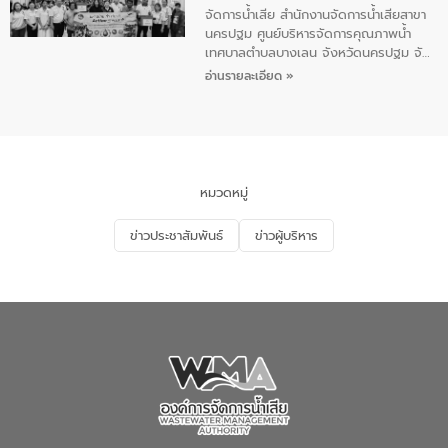
น้อย แก้วเศษ ผู้จัดการสำนักงานจัดการน้ำ
จัดการน้ำเสีย สำนักงานจัดการน้ำเสียสาขา
เสียสาขาภูเก็ต พร้อมด้วยเจ้าหน้าที่ จำนวน
นครปฐม ศูนย์บริหารจัดการคุณภาพน้ำ
5 คน ร่วมทำกิจกรรม ทำความสะอาด
เทศบาลตำบลบางเลน จังหวัดนครปฐม จัด
ชายหาดและแหล่งท่องเที่ยว ณ บริเวณ
กิจกรรมภายใต้โครงการส่งเสริมความรู้และ
อ่านรายละเอียด »
แหลมพรหมเทพ หมู่ที่ 6 ตำบลราไวย์
การมีส่วนร่วมของประชาชนในการป้องกัน
อำเภอเมือง จังหวัดภูเก็ต
และแก้ไขปัญหาน้ำเสียอย่างยั่งยืน ตาม
นโยบาย “มหาดไทย ทำ ทัน ที Action 5
PLUS” โดยจัดอบรมให้ความรู้แก่ประชาชน
และนักเรียน เพื่อส่งเสริมความรู้ด้านการ
จัดการน้ำเสียและสร้างจิตสำนึกในการ
หมวดหมู่
อนุรักษ์สิ่งแวดล้อม ในหัวข้อ “น้ำเสียชุมชน
และการบำบัดน้ำเสียเบื้องต้น” โดยให้ความรู้
ข่าวประชาสัมพันธ์
ข่าวผู้บริหาร
เกี่ยวกับสาเหตุและผลกระทบของน้ำเสีย
แนวทางการลดการเกิดน้ำเสียจากแหล่ง
กำเนิด การบำบัดน้ำเสียเบื้องต้นในครัวเรือน
ณ เทศบาลตำบลบางเลน จังหวัดนครปฐม