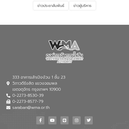
และการบำบัดน้ำเสียเบื้องต้น” โดยให้ความรู้
ข่าวประชาสัมพันธ์
ข่าวผู้บริหาร
เกี่ยวกับสาเหตุและผลกระทบของน้ำเสีย
แนวทางการลดการเกิดน้ำเสียจากแหล่ง
กำเนิด การบำบัดน้ำเสียเบื้องต้นในครัวเรือน
ณ เทศบาลตำบลบางเลน จังหวัดนครปฐม
333 อาคารเล้าเป้งง้วน 1 ชั้น 23
วิภาวดีรังสิต แขวงจอมพล
เขตจตุจักร กรุงเทพฯ 10900
0-2273-8530-39
0-2273-8577-79
saraban@wma.or.th