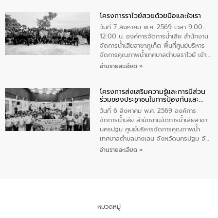
ทำความดีด้วยหัวใจ
มหาดไทย เป็นประธานมอบรางวัลแหนบ
โครงการราไวย์สวยด้วยมือและใจเรา
ทองคำและประกาศเกียรติคุณให้แก่ กำนัน
ผู้ใหญ่บ้านยอดเยี่ยม พร้อมกล่าวชื่นชม ให้
วันที่ 7 สิงหาคม พ.ศ. 2569 เวลา 9:00-
โอวาท และมอบนโยบาย
12:00 น. องค์การจัดการน้ำเสีย สำนักงาน
จัดการน้ำเสียสาขาภูเก็ต พื้นที่ศูนย์บริหาร
จัดการคุณภาพน้ำเทศบาลตำบลราไวย์ เข้า
ร่วมโครงการราไวย์สวยด้วยมือและใจเรา
อ่านรายละเอียด »
โดยมีนายเทมส์ ไกรทัศน์ นายกเทศมนตรี
ตำบลราไวย์ เจ้าหน้าที่เทศบาล ชาวบ้าน
โครงการส่งเสริมความรู้และการมีส่วน
ประชาชน ตัวแทนจากโรงแรมต่างๆ ในเขต
ร่วมของประชาชนในการป้องกันและ
เทศบาลตำบลราไวย์ ศูนย์บริหารจัดการ
แก้ไขปัญหาน้ำเสียอย่างยั่งยืน
คุณภาพน้ำเทศบาลตำบลราไวย์ นำโดยนาย
วันที่ 6 สิงหาคม พ.ศ. 2569 องค์การ
น้อย แก้วเศษ ผู้จัดการสำนักงานจัดการน้ำ
จัดการน้ำเสีย สำนักงานจัดการน้ำเสียสาขา
เสียสาขาภูเก็ต พร้อมด้วยเจ้าหน้าที่ จำนวน
นครปฐม ศูนย์บริหารจัดการคุณภาพน้ำ
5 คน ร่วมทำกิจกรรม ทำความสะอาด
เทศบาลตำบลบางเลน จังหวัดนครปฐม จัด
ชายหาดและแหล่งท่องเที่ยว ณ บริเวณ
กิจกรรมภายใต้โครงการส่งเสริมความรู้และ
อ่านรายละเอียด »
แหลมพรหมเทพ หมู่ที่ 6 ตำบลราไวย์
การมีส่วนร่วมของประชาชนในการป้องกัน
อำเภอเมือง จังหวัดภูเก็ต
และแก้ไขปัญหาน้ำเสียอย่างยั่งยืน ตาม
นโยบาย “มหาดไทย ทำ ทัน ที Action 5
PLUS” โดยจัดอบรมให้ความรู้แก่ประชาชน
และนักเรียน เพื่อส่งเสริมความรู้ด้านการ
จัดการน้ำเสียและสร้างจิตสำนึกในการ
หมวดหมู่
อนุรักษ์สิ่งแวดล้อม ในหัวข้อ “น้ำเสียชุมชน