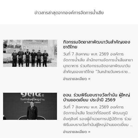
ข่าวสารล่าสุดจากองค์การจัดการน้ำเสีย
กิจกรรมจิตอาสาพัฒนาวันสําคัญของ
ชาติไทย
วันที่ 7 สิงหาคม พ.ศ. 2569 องค์การ
จัดการน้ำเสีย สำนักงาานจัดการน้ำเสียสาขา
มุกดาหาร ร่วมกิจกรรมจิตอาสาพัฒนาวัน
สําคัญของชาติไทย “วันคล้ายวันพระราช
สมภพ สมเด็จพระนางเจ้าสิริกิติ์พระบรม
อ่านรายละเอียด »
ราชินีนาถ พระบรมราชชนนีพันปีหลวง และ
วันแม่แห่งชาติ 12 สิงหาคม” โดยมีนายชลิต
อจน. ร่วมพิธีมอบรางวัลกำนัน ผู้ใหญ่
ทิพย์คำ รองผู้ว่าราชการจังหวัดมุกดาหาร
บ้านยอดเยี่ยม ประจำปี 2569
เป็นประธานในพิธี ณ เรือนจําชั่วคราวนาโสก
ตําบลนาโสก อําเภอเมืองมุกดาหาร จังหวัด
วันที่ 7 สิงหาคม พ.ศ. 2569 องค์การ
มุกดาหาร โดยในกิจกรรมได้ร่วมปลูกป่า และ
จัดการน้ำเสีย โดยว่าที่ร้อยตรี พัฒนภูมิ
ทําความสะอาดภายในบริเวณ จัดกิจกรรม
อังศุสิงห์ รองผู้อำนวยการปฏิบัติการ ร่วม
เพื่อถวายเป็นพระราชกุศล สมเด็จพระนาง
พิธีมอบรางวัลกำนันผู้ใหญ่บ้านยอดเยี่ยม ณ
เจ้าสิริกิติ์พระบรมราชินีนาถ พระบรมราช
ทำเนียบรัฐบาล โดยมีนายอนุทิน ชาญวีรกูล
อ่านรายละเอียด »
ชนนีพันปีหลวง พร้อมถวายสัจปฏิญาณ
นายกรัฐมนตรีและรัฐมนตรีว่าการกระทรวง