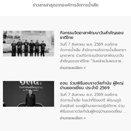
ข่าวสารล่าสุดจากองค์การจัดการน้ำเสีย
กิจกรรมจิตอาสาพัฒนาวันสําคัญของ
ชาติไทย
วันที่ 7 สิงหาคม พ.ศ. 2569 องค์การ
จัดการน้ำเสีย สำนักงาานจัดการน้ำเสียสาขา
มุกดาหาร ร่วมกิจกรรมจิตอาสาพัฒนาวัน
สําคัญของชาติไทย “วันคล้ายวันพระราช
สมภพ สมเด็จพระนางเจ้าสิริกิติ์พระบรม
อ่านรายละเอียด »
ราชินีนาถ พระบรมราชชนนีพันปีหลวง และ
วันแม่แห่งชาติ 12 สิงหาคม” โดยมีนายชลิต
อจน. ร่วมพิธีมอบรางวัลกำนัน ผู้ใหญ่
ทิพย์คำ รองผู้ว่าราชการจังหวัดมุกดาหาร
บ้านยอดเยี่ยม ประจำปี 2569
เป็นประธานในพิธี ณ เรือนจําชั่วคราวนาโสก
ตําบลนาโสก อําเภอเมืองมุกดาหาร จังหวัด
วันที่ 7 สิงหาคม พ.ศ. 2569 องค์การ
มุกดาหาร โดยในกิจกรรมได้ร่วมปลูกป่า และ
จัดการน้ำเสีย โดยว่าที่ร้อยตรี พัฒนภูมิ
ทําความสะอาดภายในบริเวณ จัดกิจกรรม
อังศุสิงห์ รองผู้อำนวยการปฏิบัติการ ร่วม
เพื่อถวายเป็นพระราชกุศล สมเด็จพระนาง
พิธีมอบรางวัลกำนันผู้ใหญ่บ้านยอดเยี่ยม ณ
เจ้าสิริกิติ์พระบรมราชินีนาถ พระบรมราช
ทำเนียบรัฐบาล โดยมีนายอนุทิน ชาญวีรกูล
อ่านรายละเอียด »
ชนนีพันปีหลวง พร้อมถวายสัจปฏิญาณ
นายกรัฐมนตรีและรัฐมนตรีว่าการกระทรวง
ทำความดีด้วยหัวใจ
มหาดไทย เป็นประธานมอบรางวัลแหนบ