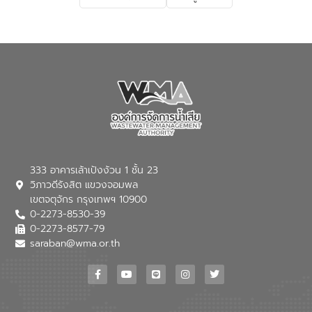
เกี่ยวกับสาเหตุและผลกระทบของน้ำเสีย
แนวทางการลดการเกิดน้ำเสียจากแหล่ง
กำเนิด การบำบัดน้ำเสียเบื้องต้นในครัวเรือน
ณ เทศบาลตำบลบางเลน จังหวัดนครปฐม
333 อาคารเล้าเป้งง้วน 1 ชั้น 23
วิภาวดีรังสิต แขวงจอมพล
เขตจตุจักร กรุงเทพฯ 10900
0-2273-8530-39
0-2273-8577-79
saraban@wma.or.th