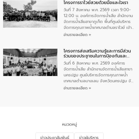
โครงการราไวย์สวยด้วยมือและใจเรา
ทองคำและประกาศเกียรติคุณให้แก่ กำนัน
ผู้ใหญ่บ้านยอดเยี่ยม พร้อมกล่าวชื่นชม ให้
วันที่ 7 สิงหาคม พ.ศ. 2569 เวลา 9:00-
โอวาท และมอบนโยบาย
12:00 น. องค์การจัดการน้ำเสีย สำนักงาน
จัดการน้ำเสียสาขาภูเก็ต พื้นที่ศูนย์บริหาร
จัดการคุณภาพน้ำเทศบาลตำบลราไวย์ เข้า
ร่วมโครงการราไวย์สวยด้วยมือและใจเรา
อ่านรายละเอียด »
โดยมีนายเทมส์ ไกรทัศน์ นายกเทศมนตรี
ตำบลราไวย์ เจ้าหน้าที่เทศบาล ชาวบ้าน
โครงการส่งเสริมความรู้และการมีส่วน
ประชาชน ตัวแทนจากโรงแรมต่างๆ ในเขต
ร่วมของประชาชนในการป้องกันและ
เทศบาลตำบลราไวย์ ศูนย์บริหารจัดการ
แก้ไขปัญหาน้ำเสียอย่างยั่งยืน
คุณภาพน้ำเทศบาลตำบลราไวย์ นำโดยนาย
วันที่ 6 สิงหาคม พ.ศ. 2569 องค์การ
น้อย แก้วเศษ ผู้จัดการสำนักงานจัดการน้ำ
จัดการน้ำเสีย สำนักงานจัดการน้ำเสียสาขา
เสียสาขาภูเก็ต พร้อมด้วยเจ้าหน้าที่ จำนวน
นครปฐม ศูนย์บริหารจัดการคุณภาพน้ำ
5 คน ร่วมทำกิจกรรม ทำความสะอาด
เทศบาลตำบลบางเลน จังหวัดนครปฐม จัด
ชายหาดและแหล่งท่องเที่ยว ณ บริเวณ
กิจกรรมภายใต้โครงการส่งเสริมความรู้และ
อ่านรายละเอียด »
แหลมพรหมเทพ หมู่ที่ 6 ตำบลราไวย์
การมีส่วนร่วมของประชาชนในการป้องกัน
อำเภอเมือง จังหวัดภูเก็ต
และแก้ไขปัญหาน้ำเสียอย่างยั่งยืน ตาม
นโยบาย “มหาดไทย ทำ ทัน ที Action 5
PLUS” โดยจัดอบรมให้ความรู้แก่ประชาชน
และนักเรียน เพื่อส่งเสริมความรู้ด้านการ
จัดการน้ำเสียและสร้างจิตสำนึกในการ
หมวดหมู่
อนุรักษ์สิ่งแวดล้อม ในหัวข้อ “น้ำเสียชุมชน
และการบำบัดน้ำเสียเบื้องต้น” โดยให้ความรู้
ข่าวประชาสัมพันธ์
ข่าวผู้บริหาร