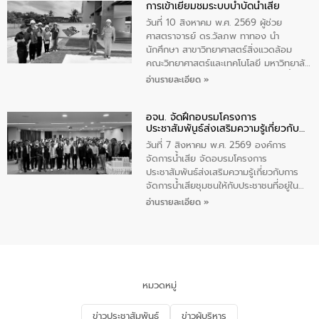
การเข้าเยี่ยมชมระบบบำบัดน้ำเสีย
ความรู้แก่นักเรียนชั้นมัธยมปีที่ 1 โรงเรียน
วัดสว่างอารมณ์ ในเขตเทศบาลตำบลราไวย์
วันที่ 10 สิงหาคม พ.ศ. 2569 ผู้ช่วย
เพื่อส่งเสริมความรู้ด้านการจัดการน้ำเสีย
ศาสตราจารย์ ดร.วัลภพ ทาทอง นำ
การบำบัดน้ำเสียเบื้องต้นในครัวเรือน และ
นักศึกษา สาขาวิทยาศาสตร์สิ่งแวดล้อม
สร้างจิตสำนึกในการอนุรักษ์สิ่งแวดล้อม ใน
คณะวิทยาศาสตร์และเทคโนโลยี มหาวิทยาลัย
การนี้ นายเทมส์ ไกรทัศน์ นายกเทศมนตรี
ราชภัฏเลย เข้าศึกษาดูงานระบบบำบัดน้ำเสีย
อ่านรายละเอียด »
ตำบลราไวย์ เป็นประธานกล่าวเปิดงาน
ณ ศูนย์บริหารจัดการคุณภาพน้ำเทศบาล
เมืองเลย โดยว่าที่ ร.ต.กัญตพงศ์ สีนิล
อจน. จัดฝึกอบรมโครงการ
วิศวกร ให้การต้อนรับ และบรรยายให้ความ
ประชาสัมพันธ์ส่งเสริมความรู้เกี่ยวกับ
รู้
การจัดการน้ำเสีย
วันที่ 7 สิงหาคม พ.ศ. 2569 องค์การ
จัดการน้ำเสีย จัดอบรมโครงการ
ประชาสัมพันธ์ส่งเสริมความรู้เกี่ยวกับการ
จัดการน้ำเสียชุมชนให้กับประชาชนที่อยู่ใน
เขตพื้นที่เทศบาลเมืองอุทัยธานี จำนวน 100
อ่านรายละเอียด »
คน ณ ห้องประชุมเทศบาลเมืองอุทัยธานี
จังหวัดอุทัยธานี โดยมีรองนายกเทศมนตรี
เมืองอุทัยธานี (นายศุภฤกษ์ เอี่ยมละออ)
เป็นประธานพิธีเปิดการอบรม
หมวดหมู่
ข่าวประชาสัมพันธ์
ข่าวผู้บริหาร