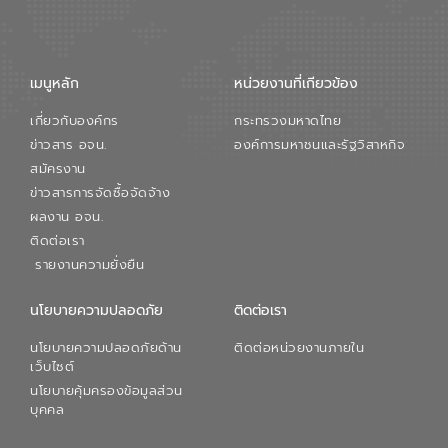
การใหญ่ อีสท์ วอเตอร์ ย้ำว่า การบริหาร
จัดการน้ำยุคใหม่ต้องมุ่งเน้นความคุ้มค่า
ตลอดระบบ โดยการนำน้ำบำบัดกลับมาใช้ใหม่
จะช่วยลดการพึ่งพาน้ำธรรมชาติและสร้าง
เมนูหลัก
หน่วยงานที่เกียวข้อง
สมดุลทางเศรษฐกิจและสิ่งแวดล้อมได้อย่าง
เป็นรูปธรรม ความร่วมมือระหว่างภาครัฐและ
เกี่ยวกับองค์กร
กระทรวงมหาดไทย
ภาคเอกชนในครั้งนี้ นับเป็นก้าวสำคัญของ
องค์การจัดการน้ำเสีย (อจน.) ในการร่วมวาง
ข่าวสาร อจน.
องค์การมหาชนและรัฐวิสาหกิจ
รากฐานโครงสร้างพื้นฐานด้านน้ำของ
สมัครงาน
ประเทศ เพื่อยกระดับประสิทธิภาพการใช้
ข่าวสารการจัดซื้อจัดจ้าง
ทรัพยากรน้ำให้เกิดประโยชน์สูงสุดและเป็นไป
ผลงาน อจน.
ตามมาตรฐานสากล
ติดต่อเรา
รายงานความยั่งยืน
นโยบายความปลอดภัย
ติดต่อเรา
นโยบายความปลอดภัยด้าน
ติดต่อหน่วยงานภายใน
เว็บไซต์
นโยบายคุ้มครองข้อมูลส่วน
บุคคล