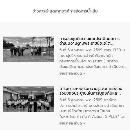
ข่าวสารล่าสุดจากองค์การจัดการน้ำเสีย
การประชุมติดตามและประเมินผลการ
ดำเนินงานตามพระราชบัญญัติ
ทรัพยากรน้ำ พ.ศ. 2561 ประจำ
วันที่ 5 สิงหาคม พ.ศ. 2569 เวลา 13.30 น.
ปีงบประมาณ พ.ศ. 2569
คณะผู้บริหารและเจ้าหน้าที่จากสำนัก
ทรัพยากรน้ำแห่งชาติ (สนทช.) เข้าร่วม
ประชุมติดตามและประเมินผลการดำเนินงาน
ตามพระราชบัญญัติทรัพยากรน้ำ พ.ศ. 2561
อ่านรายละเอียด »
ประจำปีงบประมาณ พ.ศ. 2569 ณ ศูนย์
บริหารจัดการคุณภาพน้ำเทศบาลตำบล
โครงการส่งเสริมความรู้และการมีส่วน
วัดสิงห์ จังหวัดชัยนาท โดยมีนายแสงชัย
ร่วมของประชาชนในการป้องกันและ
สุขชื่น นายกเทศมนตรีตำบลวัดสิงห์ คณะผู้
แก้ไขปัญหาน้ำเสียอย่างยั่งยืน
บริหารเทศบาลตำบลวัดสิงห์ ผู้นำชุมชน และ
วันที่ 5 สิงหาคม พ.ศ. 2569 องค์การ
ประชาชนในพื้นที่เทศบาลตำบลวัดสิงก์ที่มี
จัดการน้ำเสีย สำนักงานจัดการน้ำเสียสาขา
ส่วนได้ส่วนเสียในโครงก่อสร้างศูนย์บริหาร
นนทบุรี ได้ดำเนินการตามนโยบาย
จัดการคุณภาพน้ำเทศบาลตำบลวัดสิงห์
“มหาดไทย ทำ ทัน ที Action 5 PLUS” โดย
จังหวัดชัยนาท ให้การต้อนรับ
จัดโครงการส่งเสริมความรู้และการมีส่วน
อ่านรายละเอียด »
ร่วมของประชาชนในการป้องกันและแก้ไข