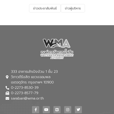
รองรับการเติบโตของเมือง รวมถึงการ
ลงทุนในอุตสาหกรรมแห่งอนาคต ตลอดจน
ข่าวประชาสัมพันธ์
ข่าวผู้บริหาร
มุ่งตอบโจทย์ความท้าทายจากวิกฤตการ
เปลี่ยนแปลงสภาพภูมิอากาศและความเสี่ยง
ภัยแล้งในระยะยาว การประสานความร่วมมือ
ในครั้งนี้เป็นการดึงจุดแข็งและความ
เชี่ยวชาญด้านระบบบำบัดน้ำเสียที่เป็นมิตร
ต่อสิ่งแวดล้อมของ องค์การจัดการน้ำเสีย
(อจน.) มาผสานกับประสบการณ์และ
เทคโนโลยีโครงข่ายน้ำครบวงจรในพื้นที่ EEC
ของอีสท์ วอเตอร์ เพื่อร่วมกันศึกษา
เทคโนโลยีการปรับปรุงคุณภาพน้ำ (Water
Reuse) และพัฒนารูปแบบการดำเนินงาน
ร่วมกับท้องถิ่นให้เกิดระบบบริหารจัดการน้ำ
อย่างเป็นรูปธรรม เพื่อรองรับความต้องการ
333 อาคารเล้าเป้งง้วน 1 ชั้น 23
ใช้น้ำที่พุ่งสูงขึ้นจากการขยายตัวของ
วิภาวดีรังสิต แขวงจอมพล
อุตสาหกรรม นายชีระ วงศบูรณะ ผู้อำนวย
เขตจตุจักร กรุงเทพฯ 10900
การองค์การจัดการน้ำเสีย กล่าวถึงภารกิจ
0-2273-8530-39
หลักของ อจน. ในการพัฒนาระบบบำบัดน้ำ
เสียเมื่อผสานกับความเชี่ยวชาญของอีสท์
0-2273-8577-79
วอเตอร์ จะช่วยขับเคลื่อนการศึกษาทั้งในมิติ
saraban@wma.or.th
ทางเทคนิคและความคุ้มค่าทางเศรษฐกิจ
เพื่อสนับสนุนการพัฒนาเมืองอย่างยั่งยืน
ขณะที่ นายบดินทร์ อุดล กรรมการผู้อำนวย