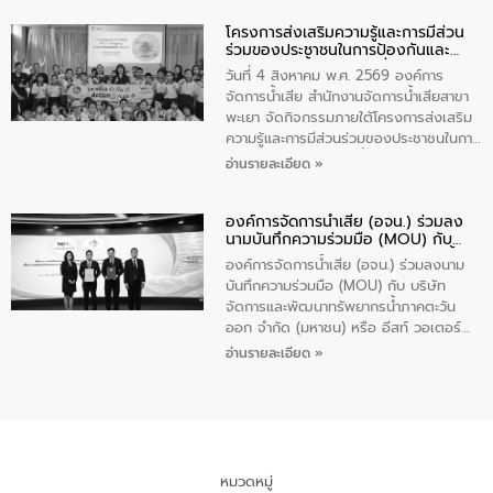
ปัญหาน้ำเสียอย่างยั่งยืน ภายใต้กิจกรรม
โครงการส่งเสริมความรู้และการมีส่วน
“ชุมชนร่วมใจ น้ำใสยั่งยืน” ได้บรรยายให้
ร่วมของประชาชนในการป้องกันและ
ความรู้เกี่ยวกับการจัดการน้ำเสียและการใช้
แก้ไขปัญหาน้ำเสียอย่างยั่งยืน
ถังดักไขมันให้แก่นักเรียนโรงเรียนวัดบ่อ
วันที่ 4 สิงหาคม พ.ศ. 2569 องค์การ
(นันทวิทยา) เทศบาลนครปากเกร็ด อำเภอ
จัดการน้ำเสีย สำนักงานจัดการน้ำเสียสาขา
ปากเกร็ด จังหวัดนนทบุรี จำนวน 30 คน
พะเยา จัดกิจกรรมภายใต้โครงการส่งเสริม
ความรู้และการมีส่วนร่วมของประชาชนในการ
ป้องกันและแก้ไขปัญหาน้ำเสียอย่างยั่งยืน
อ่านรายละเอียด »
ตามนโยบาย “มหาดไทย ทำทันที Action 5
Plus” โดยจัดอบรมให้ความรู้เรื่องน้ำเสีย
องค์การจัดการน้ำเสีย (อจน.) ร่วมลง
ชุมชนและการบำบัดน้ำเสียเบื้องต้น ให้กับ
นามบันทึกความร่วมมือ (MOU) กับ
นักเรียนชั้นประถมศึกษาปีที่ 5 โรงเรียน
บริษัท จัดการและพัฒนาทรัพยากรน้ำ
เทศบาล 1 (พะเยาประชานุกูล) จำนวน 30
องค์การจัดการน้ำเสีย (อจน.) ร่วมลงนาม
ภาคตะวันออก จำกัด (มหาชน) หรือ อีส
คน
บันทึกความร่วมมือ (MOU) กับ บริษัท
ท์ วอเตอร์
จัดการและพัฒนาทรัพยากรน้ำภาคตะวัน
ออก จำกัด (มหาชน) หรือ อีสท์ วอเตอร์
เมื่อวันอังคารที่ 4 สิงหาคม 2569 ณ ห้อง
อ่านรายละเอียด »
อเนกประสงค์ ชั้น 22 อาคารอีสท์วอเตอร์
ในหัวข้อ “การร่วมศึกษาแนวทางการบริหาร
จัดการน้ำเสียและการนำน้ำกลับมาใช้ประโยชน์
ของประเทศไทย” เพื่อยกระดับการบริหาร
จัดการทรัพยากรน้ำ เสริมสร้างความมั่นคง
ด้านน้ำของประเทศ และเตรียมความพร้อม
หมวดหมู่