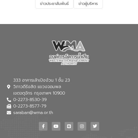
ข่าวประชาสัมพันธ์
ข่าวผู้บริหาร
มุ่งตอบโจทย์ความท้าทายจากวิกฤตการ
เปลี่ยนแปลงสภาพภูมิอากาศและความเสี่ยง
ภัยแล้งในระยะยาว การประสานความร่วมมือ
ในครั้งนี้เป็นการดึงจุดแข็งและความ
เชี่ยวชาญด้านระบบบำบัดน้ำเสียที่เป็นมิตร
ต่อสิ่งแวดล้อมของ องค์การจัดการน้ำเสีย
(อจน.) มาผสานกับประสบการณ์และ
เทคโนโลยีโครงข่ายน้ำครบวงจรในพื้นที่ EEC
ของอีสท์ วอเตอร์ เพื่อร่วมกันศึกษา
เทคโนโลยีการปรับปรุงคุณภาพน้ำ (Water
Reuse) และพัฒนารูปแบบการดำเนินงาน
ร่วมกับท้องถิ่นให้เกิดระบบบริหารจัดการน้ำ
อย่างเป็นรูปธรรม เพื่อรองรับความต้องการ
333 อาคารเล้าเป้งง้วน 1 ชั้น 23
ใช้น้ำที่พุ่งสูงขึ้นจากการขยายตัวของ
วิภาวดีรังสิต แขวงจอมพล
อุตสาหกรรม นายชีระ วงศบูรณะ ผู้อำนวย
เขตจตุจักร กรุงเทพฯ 10900
การองค์การจัดการน้ำเสีย กล่าวถึงภารกิจ
0-2273-8530-39
หลักของ อจน. ในการพัฒนาระบบบำบัดน้ำ
เสียเมื่อผสานกับความเชี่ยวชาญของอีสท์
0-2273-8577-79
วอเตอร์ จะช่วยขับเคลื่อนการศึกษาทั้งในมิติ
saraban@wma.or.th
ทางเทคนิคและความคุ้มค่าทางเศรษฐกิจ
เพื่อสนับสนุนการพัฒนาเมืองอย่างยั่งยืน
ขณะที่ นายบดินทร์ อุดล กรรมการผู้อำนวย
การใหญ่ อีสท์ วอเตอร์ ย้ำว่า การบริหาร