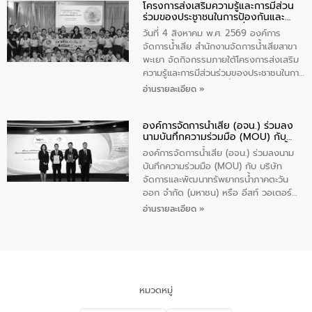
โครงการส่งเสริมความรู้และการมีส่วน
“ชุมชนร่วมใจ น้ำใสยั่งยืน” ได้บรรยายให้
ร่วมของประชาชนในการป้องกันและ
ความรู้เกี่ยวกับการจัดการน้ำเสียและการใช้
แก้ไขปัญหาน้ำเสียอย่างยั่งยืน
ถังดักไขมันให้แก่นักเรียนโรงเรียนวัดบ่อ
วันที่ 4 สิงหาคม พ.ศ. 2569 องค์การ
(นันทวิทยา) เทศบาลนครปากเกร็ด อำเภอ
จัดการน้ำเสีย สำนักงานจัดการน้ำเสียสาขา
ปากเกร็ด จังหวัดนนทบุรี จำนวน 30 คน
พะเยา จัดกิจกรรมภายใต้โครงการส่งเสริม
ความรู้และการมีส่วนร่วมของประชาชนในการ
ป้องกันและแก้ไขปัญหาน้ำเสียอย่างยั่งยืน
อ่านรายละเอียด »
ตามนโยบาย “มหาดไทย ทำทันที Action 5
Plus” โดยจัดอบรมให้ความรู้เรื่องน้ำเสีย
องค์การจัดการน้ำเสีย (อจน.) ร่วมลง
ชุมชนและการบำบัดน้ำเสียเบื้องต้น ให้กับ
นามบันทึกความร่วมมือ (MOU) กับ
นักเรียนชั้นประถมศึกษาปีที่ 5 โรงเรียน
บริษัท จัดการและพัฒนาทรัพยากรน้ำ
เทศบาล 1 (พะเยาประชานุกูล) จำนวน 30
องค์การจัดการน้ำเสีย (อจน.) ร่วมลงนาม
ภาคตะวันออก จำกัด (มหาชน) หรือ อีส
คน
บันทึกความร่วมมือ (MOU) กับ บริษัท
ท์ วอเตอร์
จัดการและพัฒนาทรัพยากรน้ำภาคตะวัน
ออก จำกัด (มหาชน) หรือ อีสท์ วอเตอร์
เมื่อวันอังคารที่ 4 สิงหาคม 2569 ณ ห้อง
อ่านรายละเอียด »
อเนกประสงค์ ชั้น 22 อาคารอีสท์วอเตอร์
ในหัวข้อ “การร่วมศึกษาแนวทางการบริหาร
จัดการน้ำเสียและการนำน้ำกลับมาใช้ประโยชน์
ของประเทศไทย” เพื่อยกระดับการบริหาร
จัดการทรัพยากรน้ำ เสริมสร้างความมั่นคง
ด้านน้ำของประเทศ และเตรียมความพร้อม
หมวดหมู่
รองรับการเติบโตของเมือง รวมถึงการ
ลงทุนในอุตสาหกรรมแห่งอนาคต ตลอดจน