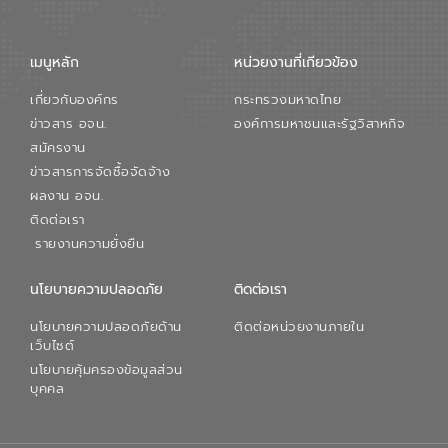
จัดการน้ำยุคใหม่ต้องมุ่งเน้นความคุ้มค่า
ตลอดระบบ โดยการนำน้ำบำบัดกลับมาใช้ใหม่
จะช่วยลดการพึ่งพาน้ำธรรมชาติและสร้าง
เมนูหลัก
หน่วยงานที่เกียวข้อง
สมดุลทางเศรษฐกิจและสิ่งแวดล้อมได้อย่าง
เป็นรูปธรรม ความร่วมมือระหว่างภาครัฐและ
เกี่ยวกับองค์กร
กระทรวงมหาดไทย
ภาคเอกชนในครั้งนี้ นับเป็นก้าวสำคัญของ
องค์การจัดการน้ำเสีย (อจน.) ในการร่วมวาง
ข่าวสาร อจน.
องค์การมหาชนและรัฐวิสาหกิจ
รากฐานโครงสร้างพื้นฐานด้านน้ำของ
สมัครงาน
ประเทศ เพื่อยกระดับประสิทธิภาพการใช้
ข่าวสารการจัดซื้อจัดจ้าง
ทรัพยากรน้ำให้เกิดประโยชน์สูงสุดและเป็นไป
ผลงาน อจน.
ตามมาตรฐานสากล
ติดต่อเรา
รายงานความยั่งยืน
นโยบายความปลอดภัย
ติดต่อเรา
นโยบายความปลอดภัยด้าน
ติดต่อหน่วยงานภายใน
เว็บไซต์
นโยบายคุ้มครองข้อมูลส่วน
บุคคล