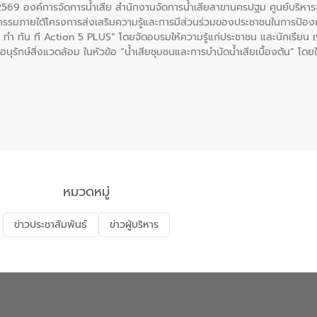
. 2569 องค์การจัดการน้ำเสีย สำนักงานจัดการน้ำเสียสาขานครปฐม ศูนย์บริ
รรมภายใต้โครงการส่งเสริมความรู้และการมีส่วนร่วมของประชาชนในการป้องกั
 ทัน ที Action 5 PLUS” โดยจัดอบรมให้ความรู้แก่ประชาชน และนักเรียน เพื่
นุรักษ์สิ่งแวดล้อม ในหัวข้อ “น้ำเสียชุมชนและการบำบัดน้ำเสียเบื้องต้น” โดย
ลดการเกิดน้ำเสียจากแหล่งกำเนิด การบำบัดน้ำเสียเบื้องต้นในครัวเรือน 
หมวดหมู่
ข่าวประชาสัมพันธ์
ข่าวผู้บริหาร