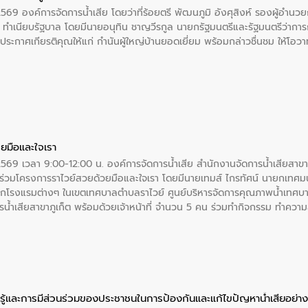
2569 องค์การจัดการน้ำเสีย โดยว่าที่ร้อยตรี พัฒนภูมิ อังศุสิงห์ รองผู้อำนว
 ณ ทำเนียบรัฐบาล โดยมีนายอนุทิน ชาญวีรกูล นายกรัฐมนตรีและรัฐมนตรีว่า
ะกาศเกียรติคุณให้แก่ กำนันผู้ใหญ่บ้านยอดเยี่ยม พร้อมกล่าวชื่นชม ให้โ
ยมือและใจเรา
2569 เวลา 9:00-12:00 น. องค์การจัดการน้ำเสีย สำนักงานจัดการน้ำเสียสาขาภู
ร่วมโครงการราไวย์สวยด้วยมือและใจเรา โดยมีนายเทมส์ ไกรทัศน์ นายกเทศมนต
กโรงแรมต่างๆ ในเขตเทศบาลตำบลราไวย์ ศูนย์บริหารจัดการคุณภาพน้ำเทศบ
ารน้ำเสียสาขาภูเก็ต พร้อมด้วยเจ้าหน้าที่ จำนวน 5 คน ร่วมทำกิจกรรม ทำค
่ที่ 6 ตำบลราไวย์ อำเภอเมือง จังหวัดภูเก็ต
ู้และการมีส่วนร่วมของประชาชนในการป้องกันและแก้ไขปัญหาน้ำเสียอย่างย