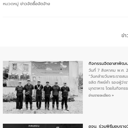
หมวดหมู่
ข่าวจัดซื้อจัดจ้าง
ข่
กิจกรรมจิตอาสาพัฒน
วันที่ 7 สิงหาคม พ.ศ.
“วันคล้ายวันพระราชสมภ
ชลิต ทิพย์คำ รองผู้ว่
มุกดาหาร โดยในกิจกรรม
พระบรมราชินีนาถ พระ
อ่านรายละเอียด »
อจน. ร่วมพิธีมอบรางว