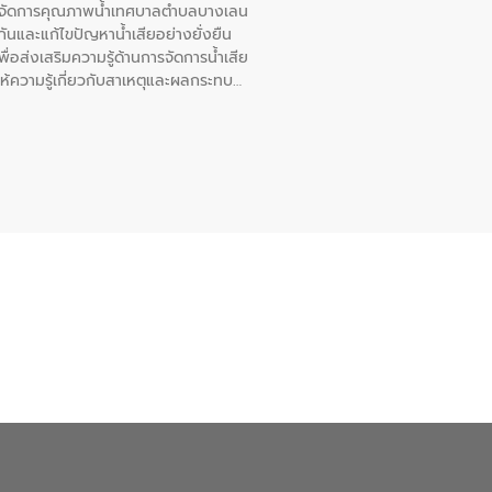
หารจัดการคุณภาพน้ำเทศบาลตำบลบางเลน
นและแก้ไขปัญหาน้ำเสียอย่างยั่งยืน
อส่งเสริมความรู้ด้านการจัดการน้ำเสีย
ให้ความรู้เกี่ยวกับสาเหตุและผลกระทบ
ณ เทศบาลตำบลบางเลน จังหวัดนครปฐม