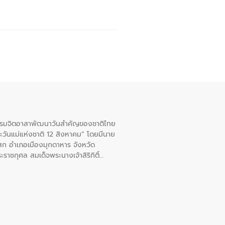
จกรรมจิตอาสาพัฒนาวันสําคัญของชาติไทย
ะวันแม่แห่งชาติ 12 สิงหาคม” โดยมีนาย
สก อําเภอเมืองมุกดาหาร จังหวัด
าชกุศล สมเด็จพระนางเจ้าสิริกิติ์