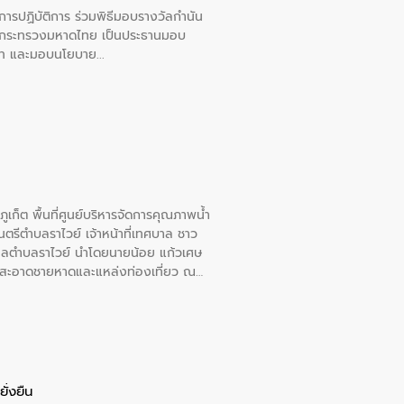
ยการปฏิบัติการ ร่วมพิธีมอบรางวัลกำนัน
การกระทรวงมหาดไทย เป็นประธานมอบ
อวาท และมอบนโยบาย
เก็ต พื้นที่ศูนย์บริหารจัดการคุณภาพน้ำ
รีตำบลราไวย์ เจ้าหน้าที่เทศบาล ชาว
าลตำบลราไวย์ นำโดยนายน้อย แก้วเศษ
วามสะอาดชายหาดและแหล่งท่องเที่ยว ณ
ั่งยืน