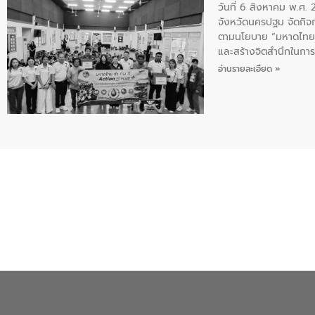
วันที่ 6 สิงหาคม พ.ศ
จังหวัดนครปฐม จัดกิจก
ตามนโยบาย “มหาดไทย ทำ
และสร้างจิตสำนึกในการอ
ของน้ำเสีย แนวทางการ
อ่านรายละเอียด »