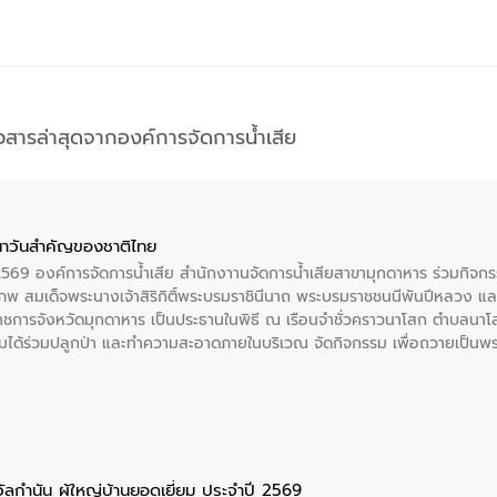
าวสารล่าสุดจากองค์การจัดการน้ำเสีย
าวันสําคัญของชาติไทย
 2569 องค์การจัดการน้ำเสีย สำนักงาานจัดการน้ำเสียสาขามุกดาหาร ร่วมกิ
พ สมเด็จพระนางเจ้าสิริกิติ์พระบรมราชินีนาถ พระบรมราชชนนีพันปีหลวง แล
าราชการจังหวัดมุกดาหาร เป็นประธานในพิธี ณ เรือนจําชั่วคราวนาโสก ตําบลนาโ
ได้ร่วมปลูกป่า และทําความสะอาดภายในบริเวณ จัดกิจกรรม เพื่อถวายเป็นพระร
บรมราชชนนีพันปีหลวง พร้อมถวายสัจปฏิญาณ ทำความดีด้วยหัวใจ
ัลกำนัน ผู้ใหญ่บ้านยอดเยี่ยม ประจำปี 2569