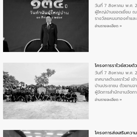
วันที่ 7 สิงหาคม พ.ศ. 
ผู้ใหญ่บ้านยอดเยี่ยม
รางวัลแหนบทองคำและปร
อ่านรายละเอียด »
โครงการราไวย์สวยด้ว
วันที่ 7 สิงหาคม พ.ศ. 
เทศบาลตำบลราไวย์ เข้า
บ้านประชาชน ตัวแทนจา
ผู้จัดการสำนักงานจัดก
บริเวณแหลมพรหมเทพ หมู
อ่านรายละเอียด »
โครงการส่งเสริมความร