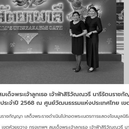
สมเด็จพระเจ้าลูกเธอ เจ้าฟ้าสิริวัณณวรี นารีรัตนราช
 ประจำปี 2568 ณ ศูนย์วัฒนธรรมแห่งประเทศไทย เข
รีรัตนราชกัญญา เสด็จพระราชดำเนินไปทอดพระเนตรการแสดงโขนมูลนิธิ
ขตห้วยขวาง กรุงเทพฯ สมเด็จพระเจ้าลูกเธอ เจ้าฟ้าสิริวัณณวรี น