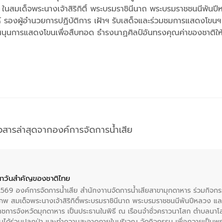
นสมเด็จพระนางเจ้าสิริกิติ์ พระบรมราชินีนาถ พระบรมราชชนนีพันปี
สิงห์ รองผู้อำนวยการปฏิบัติการ เฝ้าฯ รับเสด็จและร่วมชมการแสดงโขน
นุนการแสดงโขนเพื่อสืบทอด ธำรงนาฏศิลป์อันทรงคุณค่าของชาติให้ค
าวสารล่าสุดจากองค์การจัดการน้ำเสีย
าวันสําคัญของชาติไทย
 2569 องค์การจัดการน้ำเสีย สำนักงาานจัดการน้ำเสียสาขามุกดาหาร ร่วมกิ
พ สมเด็จพระนางเจ้าสิริกิติ์พระบรมราชินีนาถ พระบรมราชชนนีพันปีหลวง แล
าราชการจังหวัดมุกดาหาร เป็นประธานในพิธี ณ เรือนจําชั่วคราวนาโสก ตําบลนาโ
ได้ร่วมปลูกป่า และทําความสะอาดภายในบริเวณ จัดกิจกรรม เพื่อถวายเป็นพระร