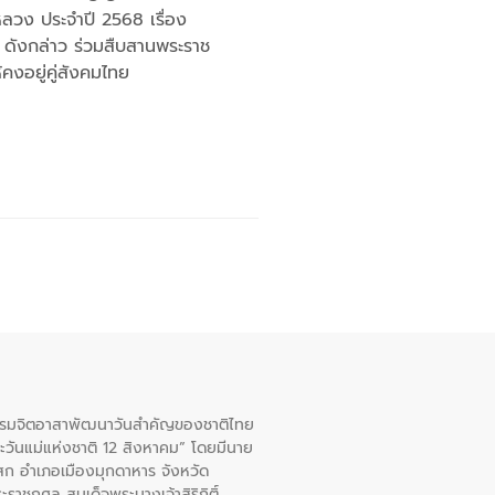
หลวง ประจำปี 2568 เรื่อง
ฯ ดังกล่าว ร่วมสืบสานพระราช
งอยู่คู่สังคมไทย
จกรรมจิตอาสาพัฒนาวันสําคัญของชาติไทย
ะวันแม่แห่งชาติ 12 สิงหาคม” โดยมีนาย
สก อําเภอเมืองมุกดาหาร จังหวัด
าชกุศล สมเด็จพระนางเจ้าสิริกิติ์