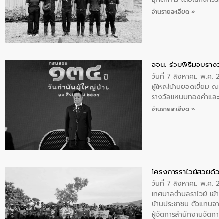
พระบรมราชินีนาถ พระ
อ่านรายละเอียด »
อจน. ร่วมพิธีมอบรางว
วันที่ 7 สิงหาคม พ.ศ. 
ผู้ใหญ่บ้านยอดเยี่ยม
รางวัลแหนบทองคำและปร
อ่านรายละเอียด »
โครงการราไวย์สวยด้ว
วันที่ 7 สิงหาคม พ.ศ. 
เทศบาลตำบลราไวย์ เข้า
บ้านประชาชน ตัวแทนจา
ผู้จัดการสำนักงานจัดก