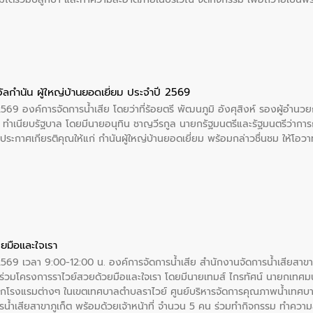
บรมราชชนนีพันปีหลวง พร้อมถวายสัจปฏิญาณ ทำความดีด้วยหัวใจ
ัลกำนัน ผู้ใหญ่บ้านยอดเยี่ยม ประจำปี 2569
2569 องค์การจัดการน้ำเสีย โดยว่าที่ร้อยตรี พัฒนภูมิ อังศุสิงห์ รองผู้อำนว
 ณ ทำเนียบรัฐบาล โดยมีนายอนุทิน ชาญวีรกูล นายกรัฐมนตรีและรัฐมนตรีว่า
ะกาศเกียรติคุณให้แก่ กำนันผู้ใหญ่บ้านยอดเยี่ยม พร้อมกล่าวชื่นชม ให้โ
ยมือและใจเรา
2569 เวลา 9:00-12:00 น. องค์การจัดการน้ำเสีย สำนักงานจัดการน้ำเสียสาขาภู
ร่วมโครงการราไวย์สวยด้วยมือและใจเรา โดยมีนายเทมส์ ไกรทัศน์ นายกเทศมนต
กโรงแรมต่างๆ ในเขตเทศบาลตำบลราไวย์ ศูนย์บริหารจัดการคุณภาพน้ำเทศบ
ารน้ำเสียสาขาภูเก็ต พร้อมด้วยเจ้าหน้าที่ จำนวน 5 คน ร่วมทำกิจกรรม ทำค