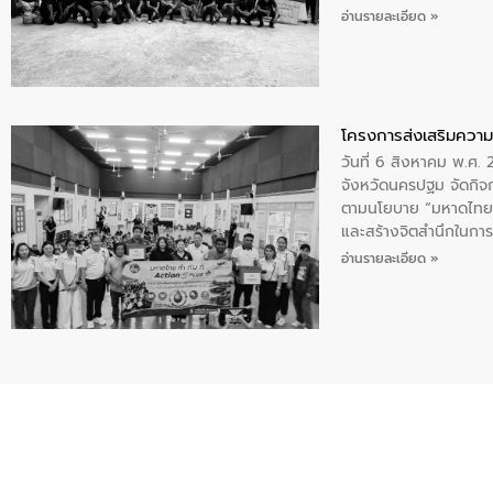
บริเวณแหลมพรหมเทพ หมู
อ่านรายละเอียด »
โครงการส่งเสริมความร
วันที่ 6 สิงหาคม พ.ศ
จังหวัดนครปฐม จัดกิจก
ตามนโยบาย “มหาดไทย ทำ
และสร้างจิตสำนึกในการอ
ของน้ำเสีย แนวทางการ
อ่านรายละเอียด »