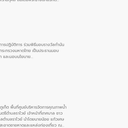
ยการปฏิบัติการ ร่วมพิธีมอบรางวัลกำนัน
การกระทรวงมหาดไทย เป็นประธานมอบ
อวาท และมอบนโยบาย
เก็ต พื้นที่ศูนย์บริหารจัดการคุณภาพน้ำ
รีตำบลราไวย์ เจ้าหน้าที่เทศบาล ชาว
าลตำบลราไวย์ นำโดยนายน้อย แก้วเศษ
วามสะอาดชายหาดและแหล่งท่องเที่ยว ณ