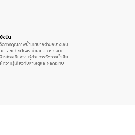
ั่งยืน
หารจัดการคุณภาพน้ำเทศบาลตำบลบางเลน
นและแก้ไขปัญหาน้ำเสียอย่างยั่งยืน
อส่งเสริมความรู้ด้านการจัดการน้ำเสีย
ให้ความรู้เกี่ยวกับสาเหตุและผลกระทบ
ณ เทศบาลตำบลบางเลน จังหวัดนครปฐม