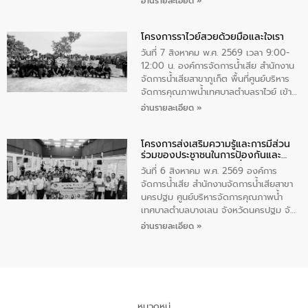
อ่านรายละเอียด »
ชนนีพันปีหลวง พร้อมถวายสัจปฏิญาณ
นายกรัฐมนตรีและรัฐมนตรีว่าการกระทรวง
ทำความดีด้วยหัวใจ
มหาดไทย เป็นประธานมอบรางวัลแหนบ
โครงการราไวย์สวยด้วยมือและใจเรา
ทองคำและประกาศเกียรติคุณให้แก่ กำนัน
ผู้ใหญ่บ้านยอดเยี่ยม พร้อมกล่าวชื่นชม ให้
วันที่ 7 สิงหาคม พ.ศ. 2569 เวลา 9:00-
โอวาท และมอบนโยบาย
12:00 น. องค์การจัดการน้ำเสีย สำนักงาน
จัดการน้ำเสียสาขาภูเก็ต พื้นที่ศูนย์บริหาร
จัดการคุณภาพน้ำเทศบาลตำบลราไวย์ เข้า
ร่วมโครงการราไวย์สวยด้วยมือและใจเรา
อ่านรายละเอียด »
โดยมีนายเทมส์ ไกรทัศน์ นายกเทศมนตรี
ตำบลราไวย์ เจ้าหน้าที่เทศบาล ชาวบ้าน
โครงการส่งเสริมความรู้และการมีส่วน
ประชาชน ตัวแทนจากโรงแรมต่างๆ ในเขต
ร่วมของประชาชนในการป้องกันและ
เทศบาลตำบลราไวย์ ศูนย์บริหารจัดการ
แก้ไขปัญหาน้ำเสียอย่างยั่งยืน
คุณภาพน้ำเทศบาลตำบลราไวย์ นำโดยนาย
วันที่ 6 สิงหาคม พ.ศ. 2569 องค์การ
น้อย แก้วเศษ ผู้จัดการสำนักงานจัดการน้ำ
จัดการน้ำเสีย สำนักงานจัดการน้ำเสียสาขา
เสียสาขาภูเก็ต พร้อมด้วยเจ้าหน้าที่ จำนวน
นครปฐม ศูนย์บริหารจัดการคุณภาพน้ำ
5 คน ร่วมทำกิจกรรม ทำความสะอาด
เทศบาลตำบลบางเลน จังหวัดนครปฐม จัด
ชายหาดและแหล่งท่องเที่ยว ณ บริเวณ
กิจกรรมภายใต้โครงการส่งเสริมความรู้และ
อ่านรายละเอียด »
แหลมพรหมเทพ หมู่ที่ 6 ตำบลราไวย์
การมีส่วนร่วมของประชาชนในการป้องกัน
อำเภอเมือง จังหวัดภูเก็ต
และแก้ไขปัญหาน้ำเสียอย่างยั่งยืน ตาม
นโยบาย “มหาดไทย ทำ ทัน ที Action 5
PLUS” โดยจัดอบรมให้ความรู้แก่ประชาชน
และนักเรียน เพื่อส่งเสริมความรู้ด้านการ
จัดการน้ำเสียและสร้างจิตสำนึกในการ
หมวดหมู่