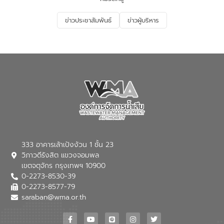
อนุรักษ์สิ่งแวดล้อม ในหัวข้อ “น้ำเสียชุมชน
และการบำบัดน้ำเสียเบื้องต้น” โดยให้ความรู้
ข่าวประชาสัมพันธ์
ข่าวผู้บริหาร
เกี่ยวกับสาเหตุและผลกระทบของน้ำเสีย
แนวทางการลดการเกิดน้ำเสียจากแหล่ง
กำเนิด การบำบัดน้ำเสียเบื้องต้นในครัวเรือน
ณ เทศบาลตำบลบางเลน จังหวัดนครปฐม
333 อาคารเล้าเป้งง้วน 1 ชั้น 23
วิภาวดีรังสิต แขวงจอมพล
เขตจตุจักร กรุงเทพฯ 10900
0-2273-8530-39
0-2273-8577-79
saraban@wma.or.th