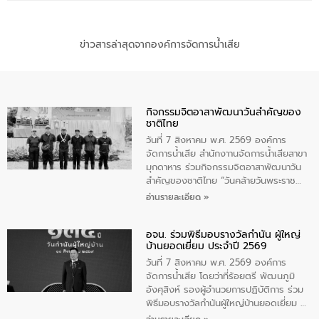
ข่าวสารล่าสุดจากองค์การจัดการน้ำเสีย
กิจกรรมจิตอาสาพัฒนาวันสําคัญของ
ชาติไทย
วันที่ 7 สิงหาคม พ.ศ. 2569 องค์การ
จัดการน้ำเสีย สำนักงาานจัดการน้ำเสียสาขา
มุกดาหาร ร่วมกิจกรรมจิตอาสาพัฒนาวัน
สําคัญของชาติไทย “วันคล้ายวันพระราช
สมภพ สมเด็จพระนางเจ้าสิริกิติ์พระบรม
อ่านรายละเอียด »
ราชินีนาถ พระบรมราชชนนีพันปีหลวง และ
วันแม่แห่งชาติ 12 สิงหาคม” โดยมีนายชลิต
อจน. ร่วมพิธีมอบรางวัลกำนัน ผู้ใหญ่
ทิพย์คำ รองผู้ว่าราชการจังหวัดมุกดาหาร
บ้านยอดเยี่ยม ประจำปี 2569
เป็นประธานในพิธี ณ เรือนจําชั่วคราวนาโสก
ตําบลนาโสก อําเภอเมืองมุกดาหาร จังหวัด
วันที่ 7 สิงหาคม พ.ศ. 2569 องค์การ
มุกดาหาร โดยในกิจกรรมได้ร่วมปลูกป่า และ
จัดการน้ำเสีย โดยว่าที่ร้อยตรี พัฒนภูมิ
ทําความสะอาดภายในบริเวณ จัดกิจกรรม
อังศุสิงห์ รองผู้อำนวยการปฏิบัติการ ร่วม
เพื่อถวายเป็นพระราชกุศล สมเด็จพระนาง
พิธีมอบรางวัลกำนันผู้ใหญ่บ้านยอดเยี่ยม ณ
เจ้าสิริกิติ์พระบรมราชินีนาถ พระบรมราช
ทำเนียบรัฐบาล โดยมีนายอนุทิน ชาญวีรกูล