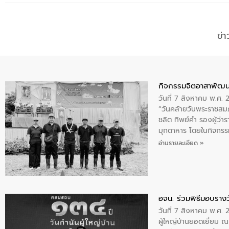
ข่
กิจกรรมจิตอาสาพัฒน
วันที่ 7 สิงหาคม พ.ศ.
“วันคล้ายวันพระราชสมภ
ชลิต ทิพย์คำ รองผู้ว่
มุกดาหาร โดยในกิจกรรม
พระบรมราชินีนาถ พระ
อ่านรายละเอียด »
อจน. ร่วมพิธีมอบรางว
วันที่ 7 สิงหาคม พ.ศ. 
ผู้ใหญ่บ้านยอดเยี่ยม