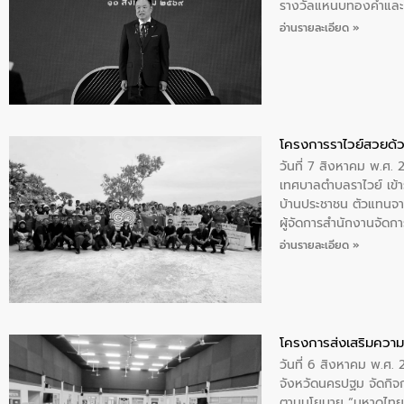
รางวัลแหนบทองคำและปร
อ่านรายละเอียด »
โครงการราไวย์สวยด้ว
วันที่ 7 สิงหาคม พ.ศ. 
เทศบาลตำบลราไวย์ เข้า
บ้านประชาชน ตัวแทนจา
ผู้จัดการสำนักงานจัดก
บริเวณแหลมพรหมเทพ หมู
อ่านรายละเอียด »
โครงการส่งเสริมความร
วันที่ 6 สิงหาคม พ.ศ
จังหวัดนครปฐม จัดกิจก
ตามนโยบาย “มหาดไทย ทำ