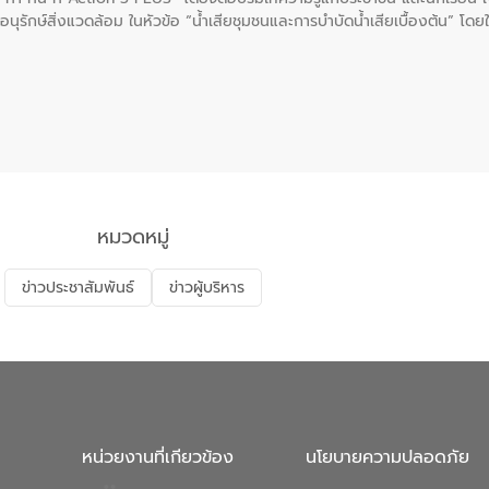
นุรักษ์สิ่งแวดล้อม ในหัวข้อ “น้ำเสียชุมชนและการบำบัดน้ำเสียเบื้องต้น” โดย
ลดการเกิดน้ำเสียจากแหล่งกำเนิด การบำบัดน้ำเสียเบื้องต้นในครัวเรือน 
หมวดหมู่
ข่าวประชาสัมพันธ์
ข่าวผู้บริหาร
หน่วยงานที่เกียวข้อง
นโยบายความปลอดภัย