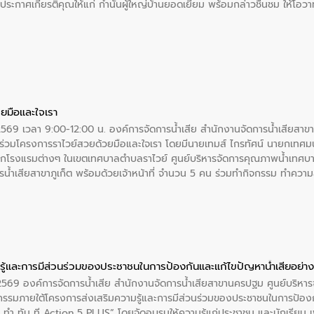
ะกาศเกียรติคุณให้แก่ กำนันผู้ใหญ่บ้านยอดเยี่ยม พร้อมกล่าวชื่นชม ให้โ
ยมือและใจเรา
2569 เวลา 9:00-12:00 น. องค์การจัดการน้ำเสีย สำนักงานจัดการน้ำเสียสาขาภู
ร่วมโครงการราไวย์สวยด้วยมือและใจเรา โดยมีนายเทมส์ ไกรทัศน์ นายกเทศมนต
กโรงแรมต่างๆ ในเขตเทศบาลตำบลราไวย์ ศูนย์บริหารจัดการคุณภาพน้ำเทศบ
ารน้ำเสียสาขาภูเก็ต พร้อมด้วยเจ้าหน้าที่ จำนวน 5 คน ร่วมทำกิจกรรม ทำค
่ที่ 6 ตำบลราไวย์ อำเภอเมือง จังหวัดภูเก็ต
ู้และการมีส่วนร่วมของประชาชนในการป้องกันและแก้ไขปัญหาน้ำเสียอย่างย
. 2569 องค์การจัดการน้ำเสีย สำนักงานจัดการน้ำเสียสาขานครปฐม ศูนย์บริ
รรมภายใต้โครงการส่งเสริมความรู้และการมีส่วนร่วมของประชาชนในการป้องกั
 ทัน ที Action 5 PLUS” โดยจัดอบรมให้ความรู้แก่ประชาชน และนักเรียน เพื่