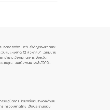
จกรรมจิตอาสาพัฒนาวันสําคัญของชาติไทย
ะวันแม่แห่งชาติ 12 สิงหาคม” โดยมีนาย
สก อําเภอเมืองมุกดาหาร จังหวัด
าชกุศล สมเด็จพระนางเจ้าสิริกิติ์
ยการปฏิบัติการ ร่วมพิธีมอบรางวัลกำนัน
การกระทรวงมหาดไทย เป็นประธานมอบ