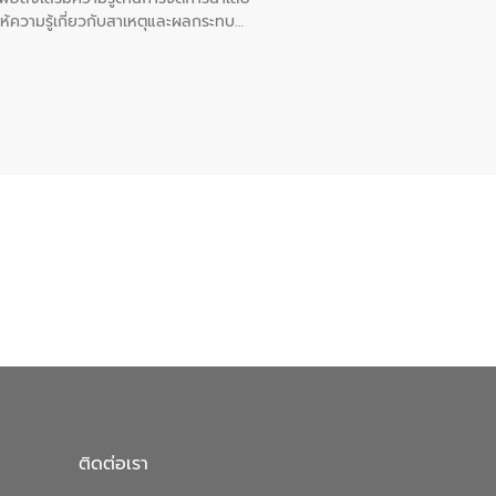
ให้ความรู้เกี่ยวกับสาเหตุและผลกระทบ
ณ เทศบาลตำบลบางเลน จังหวัดนครปฐม
ติดต่อเรา