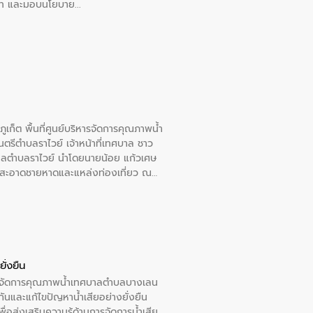
อวาท และมอบนโยบาย
เก็ต พื้นที่ศูนย์บริหารจัดการคุณภาพน้ำ
รีตำบลราไวย์ เจ้าหน้าที่เทศบาล ชาว
าลตำบลราไวย์ นำโดยนายน้อย แก้วเศษ
วามสะอาดชายหาดและแหล่งท่องเที่ยว ณ
ั่งยืน
หารจัดการคุณภาพน้ำเทศบาลตำบลบางเลน
นและแก้ไขปัญหาน้ำเสียอย่างยั่งยืน
อส่งเสริมความรู้ด้านการจัดการน้ำเสีย