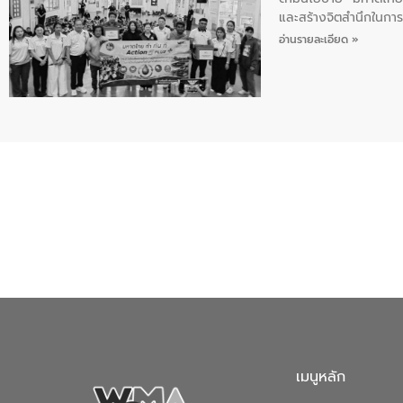
และสร้างจิตสำนึกในการอ
ของน้ำเสีย แนวทางการ
อ่านรายละเอียด »
เมนูหลัก