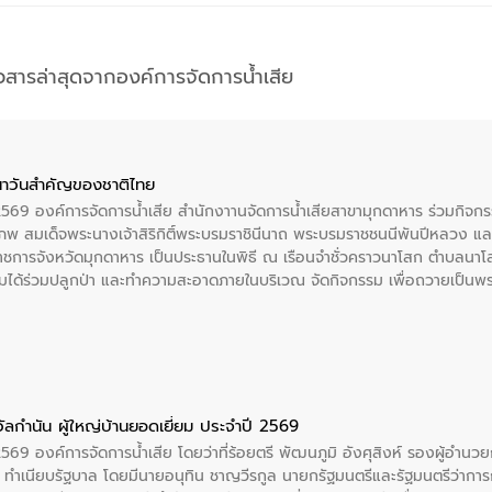
าวสารล่าสุดจากองค์การจัดการน้ำเสีย
าวันสําคัญของชาติไทย
 2569 องค์การจัดการน้ำเสีย สำนักงาานจัดการน้ำเสียสาขามุกดาหาร ร่วมกิ
พ สมเด็จพระนางเจ้าสิริกิติ์พระบรมราชินีนาถ พระบรมราชชนนีพันปีหลวง แล
าราชการจังหวัดมุกดาหาร เป็นประธานในพิธี ณ เรือนจําชั่วคราวนาโสก ตําบลนาโ
ได้ร่วมปลูกป่า และทําความสะอาดภายในบริเวณ จัดกิจกรรม เพื่อถวายเป็นพระร
บรมราชชนนีพันปีหลวง พร้อมถวายสัจปฏิญาณ ทำความดีด้วยหัวใจ
ัลกำนัน ผู้ใหญ่บ้านยอดเยี่ยม ประจำปี 2569
2569 องค์การจัดการน้ำเสีย โดยว่าที่ร้อยตรี พัฒนภูมิ อังศุสิงห์ รองผู้อำนว
 ณ ทำเนียบรัฐบาล โดยมีนายอนุทิน ชาญวีรกูล นายกรัฐมนตรีและรัฐมนตรีว่า