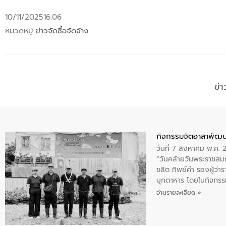
10/11/2025
16:06
หมวดหมู่
ข่าวจัดซื้อจัดจ้าง
ข่
กิจกรรมจิตอาสาพัฒน
วันที่ 7 สิงหาคม พ.ศ.
“วันคล้ายวันพระราชสมภ
ชลิต ทิพย์คำ รองผู้ว่
มุกดาหาร โดยในกิจกรรม
พระบรมราชินีนาถ พระ
อ่านรายละเอียด »