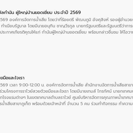
ัลกำนัน ผู้ใหญ่บ้านยอดเยี่ยม ประจำปี 2569
2569 องค์การจัดการน้ำเสีย โดยว่าที่ร้อยตรี พัฒนภูมิ อังศุสิงห์ รองผู้อำนว
 ณ ทำเนียบรัฐบาล โดยมีนายอนุทิน ชาญวีรกูล นายกรัฐมนตรีและรัฐมนตรีว่า
ะกาศเกียรติคุณให้แก่ กำนันผู้ใหญ่บ้านยอดเยี่ยม พร้อมกล่าวชื่นชม ให้โ
ยมือและใจเรา
2569 เวลา 9:00-12:00 น. องค์การจัดการน้ำเสีย สำนักงานจัดการน้ำเสียสาขาภู
ร่วมโครงการราไวย์สวยด้วยมือและใจเรา โดยมีนายเทมส์ ไกรทัศน์ นายกเทศมนต
กโรงแรมต่างๆ ในเขตเทศบาลตำบลราไวย์ ศูนย์บริหารจัดการคุณภาพน้ำเทศบ
ารน้ำเสียสาขาภูเก็ต พร้อมด้วยเจ้าหน้าที่ จำนวน 5 คน ร่วมทำกิจกรรม ทำค
่ที่ 6 ตำบลราไวย์ อำเภอเมือง จังหวัดภูเก็ต