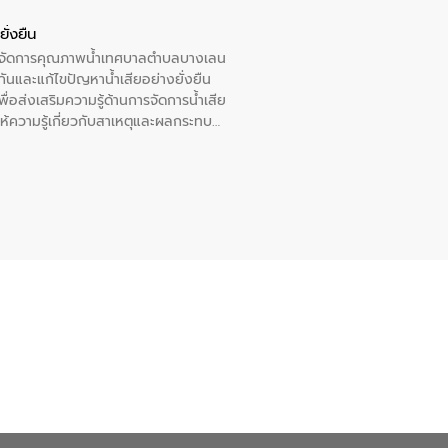
ั่งยืน
หารจัดการคุณภาพน้ำเทศบาลตำบลบางเลน
นและแก้ไขปัญหาน้ำเสียอย่างยั่งยืน
อส่งเสริมความรู้ด้านการจัดการน้ำเสีย
ให้ความรู้เกี่ยวกับสาเหตุและผลกระทบ
ณ เทศบาลตำบลบางเลน จังหวัดนครปฐม