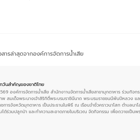
าวสารล่าสุดจากองค์การจัดการน้ำเสีย
าวันสําคัญของชาติไทย
 2569 องค์การจัดการน้ำเสีย สำนักงาานจัดการน้ำเสียสาขามุกดาหาร ร่วมกิ
พ สมเด็จพระนางเจ้าสิริกิติ์พระบรมราชินีนาถ พระบรมราชชนนีพันปีหลวง แล
าราชการจังหวัดมุกดาหาร เป็นประธานในพิธี ณ เรือนจําชั่วคราวนาโสก ตําบลนาโ
ได้ร่วมปลูกป่า และทําความสะอาดภายในบริเวณ จัดกิจกรรม เพื่อถวายเป็นพระร
บรมราชชนนีพันปีหลวง พร้อมถวายสัจปฏิญาณ ทำความดีด้วยหัวใจ