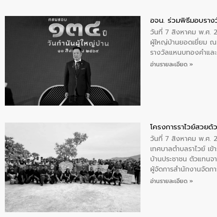
อจน. ร่วมพิธีมอบรางว
วันที่ 7 สิงหาคม พ.ศ. 
ผู้ใหญ่บ้านยอดเยี่ยม
รางวัลแหนบทองคำและปร
อ่านรายละเอียด »
โครงการราไวย์สวยด้ว
วันที่ 7 สิงหาคม พ.ศ. 
เทศบาลตำบลราไวย์ เข้า
บ้านประชาชน ตัวแทนจา
ผู้จัดการสำนักงานจัดก
บริเวณแหลมพรหมเทพ หมู
อ่านรายละเอียด »