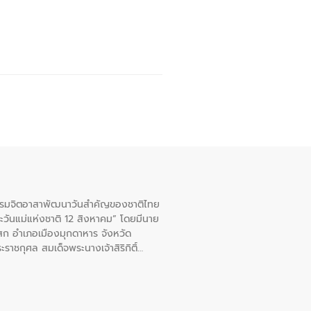
จกรรมจิตอาสาพัฒนาวันสําคัญของชาติไทย
ะวันแม่แห่งชาติ 12 สิงหาคม” โดยมีนาย
สก อําเภอเมืองมุกดาหาร จังหวัด
าชกุศล สมเด็จพระนางเจ้าสิริกิติ์