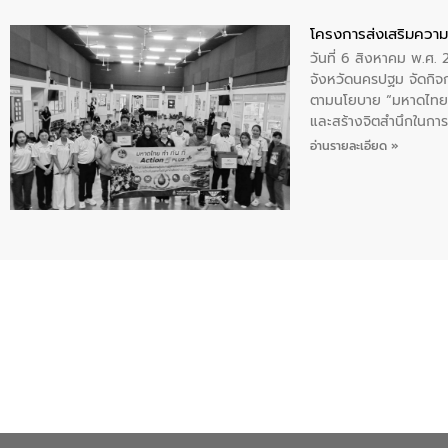
โครงการส่งเสริมความร
วันที่ 6 สิงหาคม พ.ศ
จังหวัดนครปฐม จัดกิจก
ตามนโยบาย “มหาดไทย ทำ
และสร้างจิตสำนึกในการอ
ของน้ำเสีย แนวทางการ
อ่านรายละเอียด »