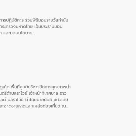
ยการปฏิบัติการ ร่วมพิธีมอบรางวัลกำนัน
การกระทรวงมหาดไทย เป็นประธานมอบ
อวาท และมอบนโยบาย
เก็ต พื้นที่ศูนย์บริหารจัดการคุณภาพน้ำ
รีตำบลราไวย์ เจ้าหน้าที่เทศบาล ชาว
าลตำบลราไวย์ นำโดยนายน้อย แก้วเศษ
วามสะอาดชายหาดและแหล่งท่องเที่ยว ณ