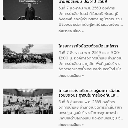
บ้านยอดเยี่ยม ประจำปี 2569
เป็นประธานในพิธี ณ เรือนจําชั่วคราวนาโสก
ตําบลนาโสก อําเภอเมืองมุกดาหาร จังหวัด
วันที่ 7 สิงหาคม พ.ศ. 2569 องค์การ
มุกดาหาร โดยในกิจกรรมได้ร่วมปลูกป่า และ
จัดการน้ำเสีย โดยว่าที่ร้อยตรี พัฒนภูมิ
ทําความสะอาดภายในบริเวณ จัดกิจกรรม
อังศุสิงห์ รองผู้อำนวยการปฏิบัติการ ร่วม
เพื่อถวายเป็นพระราชกุศล สมเด็จพระนาง
พิธีมอบรางวัลกำนันผู้ใหญ่บ้านยอดเยี่ยม ณ
เจ้าสิริกิติ์พระบรมราชินีนาถ พระบรมราช
ทำเนียบรัฐบาล โดยมีนายอนุทิน ชาญวีรกูล
อ่านรายละเอียด »
ชนนีพันปีหลวง พร้อมถวายสัจปฏิญาณ
นายกรัฐมนตรีและรัฐมนตรีว่าการกระทรวง
ทำความดีด้วยหัวใจ
มหาดไทย เป็นประธานมอบรางวัลแหนบ
โครงการราไวย์สวยด้วยมือและใจเรา
ทองคำและประกาศเกียรติคุณให้แก่ กำนัน
ผู้ใหญ่บ้านยอดเยี่ยม พร้อมกล่าวชื่นชม ให้
วันที่ 7 สิงหาคม พ.ศ. 2569 เวลา 9:00-
โอวาท และมอบนโยบาย
12:00 น. องค์การจัดการน้ำเสีย สำนักงาน
จัดการน้ำเสียสาขาภูเก็ต พื้นที่ศูนย์บริหาร
จัดการคุณภาพน้ำเทศบาลตำบลราไวย์ เข้า
ร่วมโครงการราไวย์สวยด้วยมือและใจเรา
อ่านรายละเอียด »
โดยมีนายเทมส์ ไกรทัศน์ นายกเทศมนตรี
ตำบลราไวย์ เจ้าหน้าที่เทศบาล ชาวบ้าน
โครงการส่งเสริมความรู้และการมีส่วน
ประชาชน ตัวแทนจากโรงแรมต่างๆ ในเขต
ร่วมของประชาชนในการป้องกันและ
เทศบาลตำบลราไวย์ ศูนย์บริหารจัดการ
แก้ไขปัญหาน้ำเสียอย่างยั่งยืน
คุณภาพน้ำเทศบาลตำบลราไวย์ นำโดยนาย
วันที่ 6 สิงหาคม พ.ศ. 2569 องค์การ
น้อย แก้วเศษ ผู้จัดการสำนักงานจัดการน้ำ
จัดการน้ำเสีย สำนักงานจัดการน้ำเสียสาขา
เสียสาขาภูเก็ต พร้อมด้วยเจ้าหน้าที่ จำนวน
นครปฐม ศูนย์บริหารจัดการคุณภาพน้ำ
5 คน ร่วมทำกิจกรรม ทำความสะอาด
เทศบาลตำบลบางเลน จังหวัดนครปฐม จัด
ชายหาดและแหล่งท่องเที่ยว ณ บริเวณ
กิจกรรมภายใต้โครงการส่งเสริมความรู้และ
อ่านรายละเอียด »