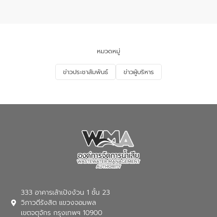
แหลมพรหมเทพ หมู่ที่ 6 ตำบลราไวย์
การมีส่วนร่วมของประชาชนในการป้องกัน
อำเภอเมือง จังหวัดภูเก็ต
และแก้ไขปัญหาน้ำเสียอย่างยั่งยืน ตาม
นโยบาย “มหาดไทย ทำ ทัน ที Action 5
PLUS” โดยจัดอบรมให้ความรู้แก่ประชาชน
และนักเรียน เพื่อส่งเสริมความรู้ด้านการ
จัดการน้ำเสียและสร้างจิตสำนึกในการ
หมวดหมู่
อนุรักษ์สิ่งแวดล้อม ในหัวข้อ “น้ำเสียชุมชน
และการบำบัดน้ำเสียเบื้องต้น” โดยให้ความรู้
ข่าวประชาสัมพันธ์
ข่าวผู้บริหาร
เกี่ยวกับสาเหตุและผลกระทบของน้ำเสีย
แนวทางการลดการเกิดน้ำเสียจากแหล่ง
กำเนิด การบำบัดน้ำเสียเบื้องต้นในครัวเรือน
ณ เทศบาลตำบลบางเลน จังหวัดนครปฐม
333 อาคารเล้าเป้งง้วน 1 ชั้น 23
วิภาวดีรังสิต แขวงจอมพล
เขตจตุจักร กรุงเทพฯ 10900