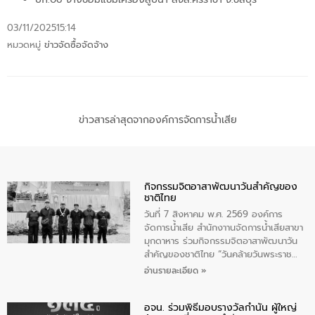
03/11/2025
15:14
หมวดหมู่
ข่าวจัดซื้อจัดจ้าง
ข่าวสารล่าสุดจากองค์การจัดการน้ำเสีย
กิจกรรมจิตอาสาพัฒนาวันสําคัญของ
ชาติไทย
วันที่ 7 สิงหาคม พ.ศ. 2569 องค์การ
จัดการน้ำเสีย สำนักงาานจัดการน้ำเสียสาขา
มุกดาหาร ร่วมกิจกรรมจิตอาสาพัฒนาวัน
สําคัญของชาติไทย “วันคล้ายวันพระราช
สมภพ สมเด็จพระนางเจ้าสิริกิติ์พระบรม
อ่านรายละเอียด »
ราชินีนาถ พระบรมราชชนนีพันปีหลวง และ
วันแม่แห่งชาติ 12 สิงหาคม” โดยมีนายชลิต
อจน. ร่วมพิธีมอบรางวัลกำนัน ผู้ใหญ่
ทิพย์คำ รองผู้ว่าราชการจังหวัดมุกดาหาร