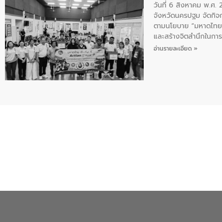
วันที่ 6 สิงหาคม พ.ศ
จังหวัดนครปฐม จัดกิจก
ตามนโยบาย “มหาดไทย ทำ
และสร้างจิตสำนึกในการอ
ของน้ำเสีย แนวทางการ
อ่านรายละเอียด »