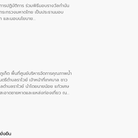
ยการปฏิบัติการ ร่วมพิธีมอบรางวัลกำนัน
การกระทรวงมหาดไทย เป็นประธานมอบ
อวาท และมอบนโยบาย
เก็ต พื้นที่ศูนย์บริหารจัดการคุณภาพน้ำ
รีตำบลราไวย์ เจ้าหน้าที่เทศบาล ชาว
าลตำบลราไวย์ นำโดยนายน้อย แก้วเศษ
วามสะอาดชายหาดและแหล่งท่องเที่ยว ณ
ั่งยืน