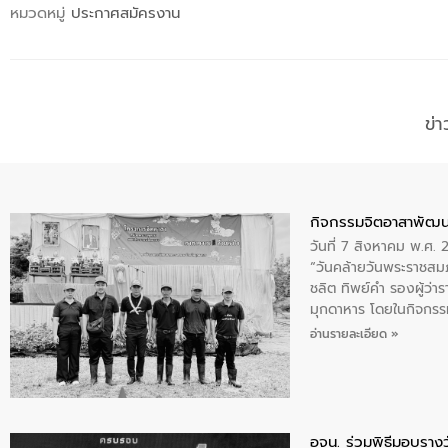
หมวดหมู่
ประกาศสมัครงาน
ข่
กิจกรรมจิตอาสาพัฒน
วันที่ 7 สิงหาคม พ.ศ.
“วันคล้ายวันพระราชสมภ
ชลิต ทิพย์คำ รองผู้ว่
มุกดาหาร โดยในกิจกรรม
พระบรมราชินีนาถ พระ
อ่านรายละเอียด »
อจน. ร่วมพิธีมอบรางว