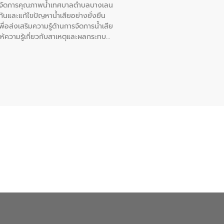
หารจัดการคุณภาพน้ำเทศบาลตำบลบางเลน
นและแก้ไขปัญหาน้ำเสียอย่างยั่งยืน
อส่งเสริมความรู้ด้านการจัดการน้ำเสีย
ให้ความรู้เกี่ยวกับสาเหตุและผลกระทบ
ณ เทศบาลตำบลบางเลน จังหวัดนครปฐม