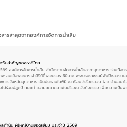
าวสารล่าสุดจากองค์การจัดการน้ำเสีย
าวันสําคัญของชาติไทย
 2569 องค์การจัดการน้ำเสีย สำนักงาานจัดการน้ำเสียสาขามุกดาหาร ร่วมกิ
พ สมเด็จพระนางเจ้าสิริกิติ์พระบรมราชินีนาถ พระบรมราชชนนีพันปีหลวง แล
าราชการจังหวัดมุกดาหาร เป็นประธานในพิธี ณ เรือนจําชั่วคราวนาโสก ตําบลนาโ
ได้ร่วมปลูกป่า และทําความสะอาดภายในบริเวณ จัดกิจกรรม เพื่อถวายเป็นพระร
บรมราชชนนีพันปีหลวง พร้อมถวายสัจปฏิญาณ ทำความดีด้วยหัวใจ
ัลกำนัน ผู้ใหญ่บ้านยอดเยี่ยม ประจำปี 2569