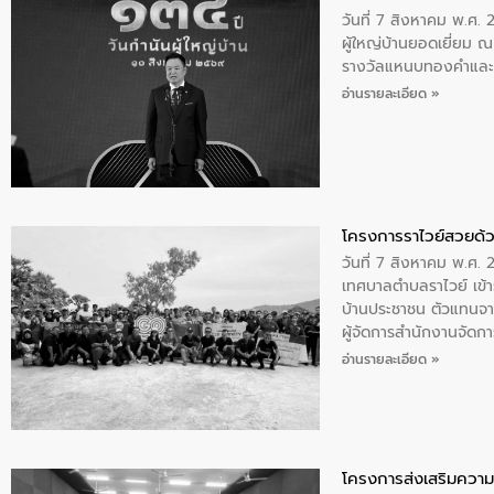
วันที่ 7 สิงหาคม พ.ศ. 
ผู้ใหญ่บ้านยอดเยี่ยม
รางวัลแหนบทองคำและปร
อ่านรายละเอียด »
โครงการราไวย์สวยด้ว
วันที่ 7 สิงหาคม พ.ศ. 
เทศบาลตำบลราไวย์ เข้า
บ้านประชาชน ตัวแทนจา
ผู้จัดการสำนักงานจัดก
บริเวณแหลมพรหมเทพ หมู
อ่านรายละเอียด »
โครงการส่งเสริมความร