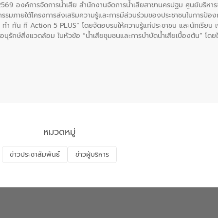
. 2569 องค์การจัดการน้ำเสีย สำนักงานจัดการน้ำเสียสาขานครปฐม ศูนย์บริ
รรมภายใต้โครงการส่งเสริมความรู้และการมีส่วนร่วมของประชาชนในการป้องกั
 ทัน ที Action 5 PLUS” โดยจัดอบรมให้ความรู้แก่ประชาชน และนักเรียน เพื่
นุรักษ์สิ่งแวดล้อม ในหัวข้อ “น้ำเสียชุมชนและการบำบัดน้ำเสียเบื้องต้น” โดย
ลดการเกิดน้ำเสียจากแหล่งกำเนิด การบำบัดน้ำเสียเบื้องต้นในครัวเรือน 
หมวดหมู่
ข่าวประชาสัมพันธ์
ข่าวผู้บริหาร