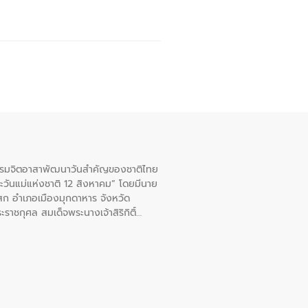
จกรรมจิตอาสาพัฒนาวันสําคัญของชาติไทย
ะวันแม่แห่งชาติ 12 สิงหาคม” โดยมีนาย
สก อําเภอเมืองมุกดาหาร จังหวัด
าชกุศล สมเด็จพระนางเจ้าสิริกิติ์