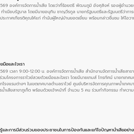
2569 องค์การจัดการน้ำเสีย โดยว่าที่ร้อยตรี พัฒนภูมิ อังศุสิงห์ รองผู้อำนว
 ณ ทำเนียบรัฐบาล โดยมีนายอนุทิน ชาญวีรกูล นายกรัฐมนตรีและรัฐมนตรีว่า
ะกาศเกียรติคุณให้แก่ กำนันผู้ใหญ่บ้านยอดเยี่ยม พร้อมกล่าวชื่นชม ให้โ
ยมือและใจเรา
2569 เวลา 9:00-12:00 น. องค์การจัดการน้ำเสีย สำนักงานจัดการน้ำเสียสาขาภู
ร่วมโครงการราไวย์สวยด้วยมือและใจเรา โดยมีนายเทมส์ ไกรทัศน์ นายกเทศมนต
กโรงแรมต่างๆ ในเขตเทศบาลตำบลราไวย์ ศูนย์บริหารจัดการคุณภาพน้ำเทศบ
ารน้ำเสียสาขาภูเก็ต พร้อมด้วยเจ้าหน้าที่ จำนวน 5 คน ร่วมทำกิจกรรม ทำค
่ที่ 6 ตำบลราไวย์ อำเภอเมือง จังหวัดภูเก็ต
ู้และการมีส่วนร่วมของประชาชนในการป้องกันและแก้ไขปัญหาน้ำเสียอย่างย