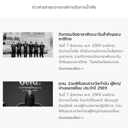
ข่าวสารล่าสุดจากองค์การจัดการน้ำเสีย
กิจกรรมจิตอาสาพัฒนาวันสําคัญของ
ชาติไทย
วันที่ 7 สิงหาคม พ.ศ. 2569 องค์การ
จัดการน้ำเสีย สำนักงาานจัดการน้ำเสียสาขา
มุกดาหาร ร่วมกิจกรรมจิตอาสาพัฒนาวัน
สําคัญของชาติไทย “วันคล้ายวันพระราช
สมภพ สมเด็จพระนางเจ้าสิริกิติ์พระบรม
อ่านรายละเอียด »
ราชินีนาถ พระบรมราชชนนีพันปีหลวง และ
วันแม่แห่งชาติ 12 สิงหาคม” โดยมีนายชลิต
อจน. ร่วมพิธีมอบรางวัลกำนัน ผู้ใหญ่
ทิพย์คำ รองผู้ว่าราชการจังหวัดมุกดาหาร
บ้านยอดเยี่ยม ประจำปี 2569
เป็นประธานในพิธี ณ เรือนจําชั่วคราวนาโสก
ตําบลนาโสก อําเภอเมืองมุกดาหาร จังหวัด
วันที่ 7 สิงหาคม พ.ศ. 2569 องค์การ
มุกดาหาร โดยในกิจกรรมได้ร่วมปลูกป่า และ
จัดการน้ำเสีย โดยว่าที่ร้อยตรี พัฒนภูมิ
ทําความสะอาดภายในบริเวณ จัดกิจกรรม
อังศุสิงห์ รองผู้อำนวยการปฏิบัติการ ร่วม
เพื่อถวายเป็นพระราชกุศล สมเด็จพระนาง
พิธีมอบรางวัลกำนันผู้ใหญ่บ้านยอดเยี่ยม ณ
เจ้าสิริกิติ์พระบรมราชินีนาถ พระบรมราช
ทำเนียบรัฐบาล โดยมีนายอนุทิน ชาญวีรกูล
อ่านรายละเอียด »
ชนนีพันปีหลวง พร้อมถวายสัจปฏิญาณ
นายกรัฐมนตรีและรัฐมนตรีว่าการกระทรวง
ทำความดีด้วยหัวใจ
มหาดไทย เป็นประธานมอบรางวัลแหนบ