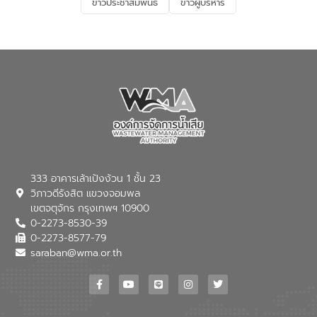
ข่าวประชาสัมพันธ์
ข่าวผู้บริหาร
เกี่ยวกับสาเหตุและผลกระทบของน้ำเสีย
แนวทางการลดการเกิดน้ำเสียจากแหล่ง
กำเนิด การบำบัดน้ำเสียเบื้องต้นในครัวเรือน
ณ เทศบาลตำบลบางเลน จังหวัดนครปฐม
333 อาคารเล้าเป้งง้วน 1 ชั้น 23
วิภาวดีรังสิต แขวงจอมพล
เขตจตุจักร กรุงเทพฯ 10900
0-2273-8530-39
0-2273-8577-79
saraban@wma.or.th