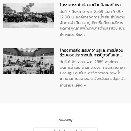
โครงการราไวย์สวยด้วยมือและใจเรา
ทองคำและประกาศเกียรติคุณให้แก่ กำนัน
ผู้ใหญ่บ้านยอดเยี่ยม พร้อมกล่าวชื่นชม ให้
วันที่ 7 สิงหาคม พ.ศ. 2569 เวลา 9:00-
โอวาท และมอบนโยบาย
12:00 น. องค์การจัดการน้ำเสีย สำนักงาน
จัดการน้ำเสียสาขาภูเก็ต พื้นที่ศูนย์บริหาร
จัดการคุณภาพน้ำเทศบาลตำบลราไวย์ เข้า
ร่วมโครงการราไวย์สวยด้วยมือและใจเรา
อ่านรายละเอียด »
โดยมีนายเทมส์ ไกรทัศน์ นายกเทศมนตรี
ตำบลราไวย์ เจ้าหน้าที่เทศบาล ชาวบ้าน
โครงการส่งเสริมความรู้และการมีส่วน
ประชาชน ตัวแทนจากโรงแรมต่างๆ ในเขต
ร่วมของประชาชนในการป้องกันและ
เทศบาลตำบลราไวย์ ศูนย์บริหารจัดการ
แก้ไขปัญหาน้ำเสียอย่างยั่งยืน
คุณภาพน้ำเทศบาลตำบลราไวย์ นำโดยนาย
วันที่ 6 สิงหาคม พ.ศ. 2569 องค์การ
น้อย แก้วเศษ ผู้จัดการสำนักงานจัดการน้ำ
จัดการน้ำเสีย สำนักงานจัดการน้ำเสียสาขา
เสียสาขาภูเก็ต พร้อมด้วยเจ้าหน้าที่ จำนวน
นครปฐม ศูนย์บริหารจัดการคุณภาพน้ำ
5 คน ร่วมทำกิจกรรม ทำความสะอาด
เทศบาลตำบลบางเลน จังหวัดนครปฐม จัด
ชายหาดและแหล่งท่องเที่ยว ณ บริเวณ
กิจกรรมภายใต้โครงการส่งเสริมความรู้และ
อ่านรายละเอียด »
แหลมพรหมเทพ หมู่ที่ 6 ตำบลราไวย์
การมีส่วนร่วมของประชาชนในการป้องกัน
อำเภอเมือง จังหวัดภูเก็ต
และแก้ไขปัญหาน้ำเสียอย่างยั่งยืน ตาม
นโยบาย “มหาดไทย ทำ ทัน ที Action 5
PLUS” โดยจัดอบรมให้ความรู้แก่ประชาชน
และนักเรียน เพื่อส่งเสริมความรู้ด้านการ
จัดการน้ำเสียและสร้างจิตสำนึกในการ
หมวดหมู่
อนุรักษ์สิ่งแวดล้อม ในหัวข้อ “น้ำเสียชุมชน
และการบำบัดน้ำเสียเบื้องต้น” โดยให้ความรู้